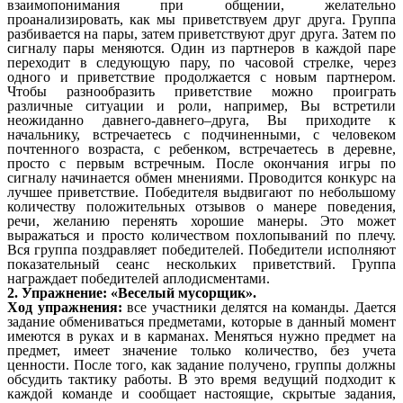
взаимопонимания при общении, желательно
проанализировать, как мы приветствуем друг друга. Группа
разбивается на пары, затем приветствуют друг друга. Затем по
сигналу пары меняются. Один из партнеров в каждой паре
переходит в следующую пару, по часовой стрелке, через
одного и приветствие продолжается с новым партнером.
Чтобы разнообразить приветствие можно проиграть
различные ситуации и роли, например, Вы встретили
неожиданно давнего-давнего–друга, Вы приходите к
начальнику, встречаетесь с подчиненными, с человеком
почтенного возраста, с ребенком, встречаетесь в деревне,
просто с первым встречным. После окончания игры по
сигналу начинается обмен мнениями. Проводится конкурс на
лучшее приветствие. Победителя выдвигают по небольшому
количеству положительных отзывов о манере поведения,
речи, желанию перенять хорошие манеры. Это может
выражаться и просто количеством похлопываний по плечу.
Вся группа поздравляет победителей. Победители исполняют
показательный сеанс нескольких приветствий. Группа
награждает победителей аплодисментами.
2. Упражнение: «Веселый мусорщик».
Ход упражнения:
все участники делятся на команды. Дается
задание обмениваться предметами, которые в данный момент
имеются в руках и в карманах. Меняться нужно предмет на
предмет, имеет значение только количество, без учета
ценности. После того, как задание получено, группы должны
обсудить тактику работы. В это время ведущий подходит к
каждой команде и сообщает настоящие, скрытые задания,