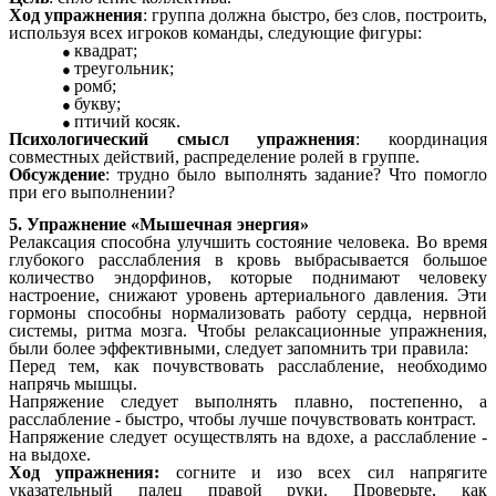
Ход упражнения
: группа должна быстро, без слов, построить,
используя всех игроков команды, следующие фигуры:
квадрат;
треугольник;
ромб;
букву;
птичий косяк.
Психологический смысл упражнения
: координация
совместных действий, распределение ролей в группе.
Обсуждение
: трудно было выполнять задание? Что помогло
при его выполнении?
5. Упражнение «Мышечная энергия»
Релаксация способна улучшить состояние человека. Во время
глубокого расслабления в кровь выбрасывается большое
количество эндорфинов, которые поднимают человеку
настроение, снижают уровень артериального давления. Эти
гормоны способны нормализовать работу сердца, нервной
системы, ритма мозга. Чтобы релаксационные упражнения,
были более эффективными, следует запомнить три правила:
Перед тем, как почувствовать расслабление, необходимо
напрячь мышцы.
Напряжение следует выполнять плавно, постепенно, а
расслабление - быстро, чтобы лучше почувствовать контраст.
Напряжение следует осуществлять на вдохе, а расслабление -
на выдохе.
Ход упражнения:
согните и изо всех сил напрягите
указательный палец правой руки. Проверьте, как