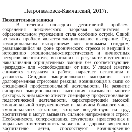
Петропавловск-Камчатский, 2017г.
Пояснительная записка
В течении последних десятилетий проблема
сохранения психического здоровья воспитателя в
образовательном учреждении стала особенно острой. Одной
из таких проблем является эмоциональное выгорание. Под
«эмоциональном выгоранием» мы понимаем синдром,
развивающийся на фоне хронического стресса и ведущий к
истощению эмоционально-энергетических и личностных
ресурсов воспитателя, возникших в результате внутреннего
накапливания отрицательных эмоций без соответствующей
«разрядки» или «освобождения» от них. У людей заметно
снижается энтузиазм в работе, нарастает негативизм и
усталость. Синдром эмоционального выгорания – это
долговременная стрессовая реакция, возникающая в связи со
спецификой профессиональной деятельности. На развитие
синдрома эмоционального выгорания оказывают многие
факторы. К ним можно отнести специфику профессиональной
педагогической деятельности, характеризующей высокой
эмоциональной загруженностью и наличием большого числа
эмоциональных факторов, которые воздействую на труд
воспитателя и могут вызывать сильное напряжение и стресс.
Необходимость сопереживания, сочувствия, нравственная и
моральная ответственность за жизнь и здоровье вверенных
воспитателю детей, способствуют возникновению