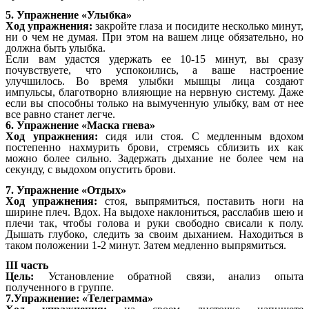
5. Упражнение «Улыбка»
Ход упражнения:
закройте глаза и посидите несколько минут,
ни о чем не думая. При этом на вашем лице обязательно, но
должна быть улыбка.
Если вам удастся удержать ее 10-15 минут, вы сразу
почувствуете, что успокоились, а ваше настроение
улучшилось. Во время улыбки мышцы лица создают
импульсы, благотворно влияющие на нервную систему. Даже
если вы способны только на вымученную улыбку, вам от нее
все равно станет легче.
6. Упражнение «Маска гнева»
Ход упражнения:
сидя или стоя. С медленным вдохом
постепенно нахмурить брови, стремясь сблизить их как
можно более сильно. Задержать дыхание не более чем на
секунду, с выдохом опустить брови.
7. Упражнение «Отдых»
Ход упражнения:
стоя, выпрямиться, поставить ноги на
ширине плеч. Вдох. На выдохе наклониться, расслабив шею и
плечи так, чтобы голова и руки свободно свисали к полу.
Дышать глубоко, следить за своим дыханием. Находиться в
таком положении 1-2 минут. Затем медленно выпрямиться.
III часть
Цель:
Установление обратной связи, анализ опыта
полученного в группе.
7.Упражнение: «Телеграмма»