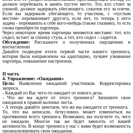
должен перебежать и занять пустое место. Тот, кто стоит за
спиной, должен задержать убегающего, схватив его за плечи.
Если вы задержали убегающего, то участник, с «пустым
местом» переманивает другого, если нет, то теперь у него
задача - переманить к себе кого-нибудь (также глазами), то есть
снова приобрести партнера.
Через некоторое время партнеры меняются местами: тот, кто
сидел, встает за спинку стула, а тот, кто сидел – садится.
Обсуждение:
Расскажите о полученных ощущениях и
впечатлениях
Давайте подведем итоги первой части нашего тренинга,
которая была направленна на адаптацию, лучшее узнавание
партнёра, повышение настроения.
II часть
4. Упражнение: «Ожидания»
Цель:
Выявление ожиданий участников. Корректировка
запроса.
- Каждый из Вас чего-то ожидает от нового дела.
- Что же вы ждете от этого тренинга? Запишите свои
ожидания в правой колонке листа.
- А теперь давайте зачитаем, что же вы ожидаете от тренинга.
То, что вы записали, безусловно, может измениться на
протяжении всего тренинга. Возможно, вы получите то, чего
не ожидали. Многое так же будет зависеть от вашей
активности. В конце тренинга у нас с вами будет возможность
проанализировать свои ожидания.