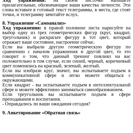
Ход упражнения:
на своем листочке напишете
прилагательные, обозначающие ваши качества личности. Эти
слова вставьте в готовый текст телеграммы, в места, где стоят
точки, и телеграмму зачитайте вслух.
8. Упражнение «Самоанализ»
Ход упражнения:
в правой половине листа нарисуйте на
выбор одну из трех геометрических фигур (круг, квадрат,
треугольник) и раскрасьте фигуру в тот цвет, который
отражает ваше состояние, настроение сейчас.
Если вы выбрали другую геометрическую фигуру по
сравнению с началом упражнения и другой цвет, то это
говорит о том, что данный тренинг повлиял на вас
положительно в том случае, если синий, черный, коричневый
цвет поменялись на красный, зеленый, желтый.
Если вы изобрази круг, значит, вы испытываете подъем в
коммуникативной сфере и легко можете общаться с
окружающими.
Если квадрат - вы испытываете подъем в интеллектуальной
сфере и можете эффективно заниматься самообразованием.
Если треугольник вы испытываете подъем в сфере
преподавания и воспитания.
- Оправдались ли ваши ожидания сегодня?
9. Анкетирование «Обратная связь»