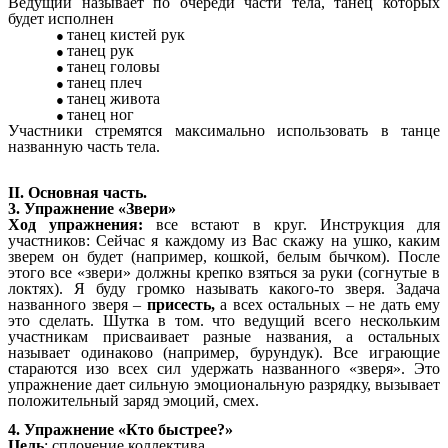
Ведущий называет по очереди части тела, танец которых
будет исполнен
танец кистей рук
танец рук
танец головы
танец плеч
танец живота
танец ног
Участники стремятся максимально использовать в танце
названную часть тела.
II.
Основная часть.
3. Упражнение «Звери»
Ход упражнения:
все встают в круг. Инструкция для
участников: Сейчас я каждому из Вас скажу на ушко, каким
зверем он будет (например, кошкой, белым бычком). После
этого все «звери» должны крепко взяться за руки (согнутые в
локтях). Я буду громко называть какого-то зверя. Задача
названного зверя –
присесть,
а всех остальных – не дать ему
это сделать. Шутка в том. что ведущий всего нескольким
участникам присваивает разные названия, а остальных
называет одинаково (например, бурундук). Все играющие
стараются изо всех сил удержать названного «зверя». Это
упражнение дает сильную эмоциональную разрядку, вызывает
положительный заряд эмоций, смех.
4. Упражнение «Кто быстрее?»
Цель
: сплочение коллектива.