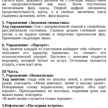
сделать вдох, задержать дыхание на 2 секунды, выдох-такой
же продолжительный как вдох. Затем постепенно
увеличиваем фазу вдоха. Первой цифрой обозначена
продолжительность вдоха, а в скобках заключена пауза
(задержка дыхания), затем - фаза выдоха.
5. Упражнение «Звуковая гимнастика»
Ход упражнения:
стоя с выпрямленной спиной в спокойном,
расслабленном состоянии. Сначала делаем глубокий вдох
носом, а на выдохе громко и энергично произносим звук.
Припеваем следующие звуки.
6. Упражнение: «Портрет»
Ход занятия: каждый из участников выбирает себе «объект» и
описывает его характер, привычки, т.е. «пишет» его
психологический портрет. Листочки с записями отдаются
ведущему, который читает их вслух. Остальные пытаются
угадать, о ком идет речь.
III Часть.
7. Упражнение «Похвалилки»
Ход занятия:
гладя себя по затылку левой, а затем правой
рукой, повторять: «Меня замечают, любят и высоко ценят».
Поворачивая голову вправо-влево, повторять: «Все идет
хорошо». Приподнимаясь на носочках, поднимая руки как
можно выше, повторять:
«В моей жизни случается только хорошее».
3.Рефлексия: «Последняя встреча».