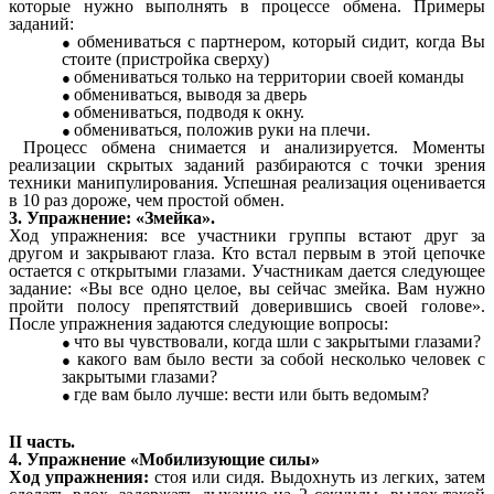
которые нужно выполнять в процессе обмена. Примеры
заданий:
обмениваться с партнером, который сидит, когда Вы
стоите (пристройка сверху)
обмениваться только на территории своей команды
обмениваться, выводя за дверь
обмениваться, подводя к окну.
обмениваться, положив руки на плечи.
Процесс обмена снимается и анализируется. Моменты
реализации скрытых заданий разбираются с точки зрения
техники манипулирования. Успешная реализация оценивается
в 10 раз дороже, чем простой обмен.
3. Упражнение: «Змейка».
Ход упражнения: все участники группы встают друг за
другом и закрывают глаза. Кто встал первым в этой цепочке
остается с открытыми глазами. Участникам дается следующее
задание: «Вы все одно целое, вы сейчас змейка. Вам нужно
пройти полосу препятствий доверившись своей голове».
После упражнения задаются следующие вопросы:
что вы чувствовали, когда шли с закрытыми глазами?
какого вам было вести за собой несколько человек с
закрытыми глазами?
где вам было лучше: вести или быть ведомым?
II часть.
4. Упражнение «Мобилизующие силы»
Ход упражнения:
стоя или сидя. Выдохнуть из легких, затем