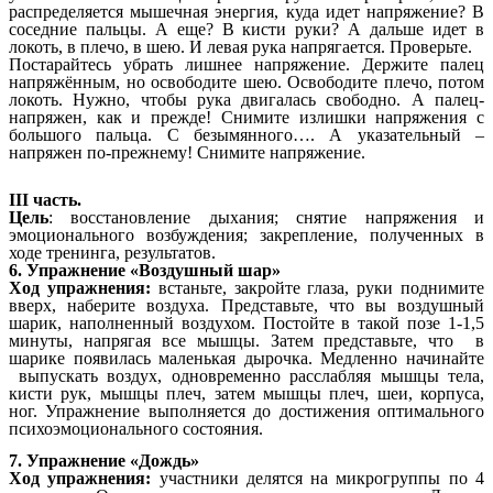
распределяется мышечная энергия, куда идет напряжение? В
соседние пальцы. А еще? В кисти руки? А дальше идет в
локоть, в плечо, в шею. И левая рука напрягается. Проверьте.
Постарайтесь убрать лишнее напряжение. Держите палец
напряжённым, но освободите шею. Освободите плечо, потом
локоть. Нужно, чтобы рука двигалась свободно. А палец-
напряжен, как и прежде! Снимите излишки напряжения с
большого пальца. С безымянного…. А указательный –
напряжен по-прежнему! Снимите напряжение.
III часть.
Цель
: восстановление дыхания; снятие напряжения и
эмоционального возбуждения; закрепление, полученных в
ходе тренинга, результатов.
6. Упражнение «Воздушный шар»
Ход упражнения:
встаньте, закройте глаза, руки поднимите
вверх, наберите воздуха. Представьте, что вы воздушный
шарик, наполненный воздухом. Постойте в такой позе 1-1,5
минуты, напрягая все мышцы. Затем представьте, что в
шарике появилась маленькая дырочка. Медленно начинайте
выпускать воздух, одновременно расслабляя мышцы тела,
кисти рук, мышцы плеч, затем мышцы плеч, шеи, корпуса,
ног. Упражнение выполняется до достижения оптимального
психоэмоционального состояния.
7. Упражнение «Дождь»
Ход упражнения:
участники делятся на микрогруппы по 4