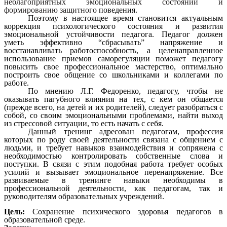
неблагоприятных эмоциональных состояний и
формированию защитного
поведения.
Поэтому в настоящее время становится актуальным
коррекция психологического состояния и развития
эмоциональной устойчивости педагога. Педагог должен
уметь эффективно “сбрасывать” напряжение и
восстанавливать работоспособность, а целенаправленное
использование приемов саморегуляции поможет педагогу
повысить свое профессиональное мастерство, оптимально
построить свое общение со школьниками и коллегами по
работе.
По мнению Л.Г. Федоренко, педагогу, чтобы не
оказывать пагубного влияния на тех, с кем он общается
(прежде всего, на детей и их родителей), следует разобраться с
собой, со своим эмоциональными проблемами, найти выход
из стрессовой ситуации, то есть начать с себя.
Данный тренинг адресован педагогам, профессия
которых по роду своей деятельности связана с общением с
людьми, и требует навыков взаимодействия и сопряжена с
необходимостью контролировать собственные слова и
поступки. В связи с этим подобная работа требует особых
усилий и вызывает эмоциональное перенапряжение. Все
развиваемые в тренинге навыки необходимы в
профессиональной деятельности, как педагогам, так и
руководителям образовательных учреждений.
Цель:
Сохранение психического здоровья педагогов в
образовательной среде.