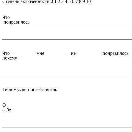
Степень включенности 0 1 2 3 4 5 6 7 8 9 10
Что
понравилось___________________________________________
_______________________________________________________
Что мне не понравилось,
почему________________________________________________
_______________________________________________________
Твои мысли после занятия:
О
себе___________________________________________________
_______________________________________________________