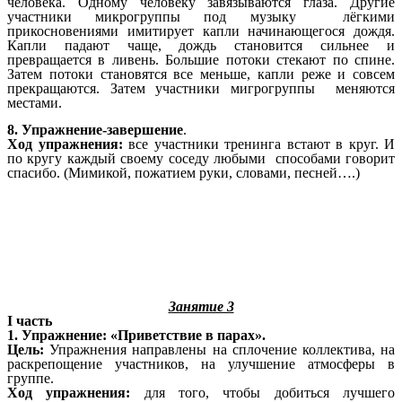
человека. Одному человеку завязываются глаза. Другие
участники микрогруппы под музыку лёгкими
прикосновениями имитирует капли начинающегося дождя.
Капли падают чаще, дождь становится сильнее и
превращается в ливень. Большие потоки стекают по спине.
Затем потоки становятся все меньше, капли реже и совсем
прекращаются. Затем участники мигрогруппы меняются
местами.
8. Упражнение-завершение
.
Ход упражнения:
все участники тренинга встают в круг. И
по кругу каждый своему соседу любыми способами говорит
спасибо. (Мимикой, пожатием руки, словами, песней….)
Занятие 3
I часть
1. Упражнение: «Приветствие в парах».
Цель:
Упражнения направлены на сплочение коллектива, на
раскрепощение участников, на улучшение атмосферы в
группе.
Ход упражнения:
для того, чтобы добиться лучшего