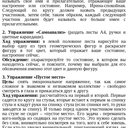
называть свое имя и прилагательное, отражающее ваше
настроение или состояние. Например, Ирина-спокойная.
Следующий по кругу должен назвать предыдущих
участников, затем себя; таким образом, каждый следующий
участник должен будет называть все больше имен с
прилагательными.
2. Упражнение «Самоанализ»
(раздать листы А4, ручки и
цветные карандаши).
Ход упражнения:
в левой половине листа нарисуйте на
выбор одну из трех геометрических фигур и раскрасьте
фигуру в тот цвет, который отражает ваше состояние,
настроение сейчас.
Обсуждение:
охарактеризуйте то состояние, в котором вы
находитесь сейчас, и поясните, почему вы выбрали для его
обозначения именно этот цвет и данную фигуру.
3. Упражнение «Пустое место»
Цель:
снять эмоциональное напряжение, так как самое
сложное в знакомом и незнакомом коллективе - свободно
смотреть в глаза и прикасаться друг к другу.
Ход упражнения:
рассчитайтесь на первый и второй. Первые
садятся по кругу на стулья, вторые встают к первым за спинку
стула и кладут руки на спинку стула (если спинки нет, то руки
заводятся за спину). И только перед одним участником никто
на стуле не сидит – «пустое место». Его задача - переманить
кого-нибудь из сидящих на пустое место. Это нужно сделать
без слов, внимательно посмотрев на того, кого к себе зовешь.
Если кто-то увидел внимательный, приглашающей взгляд, он