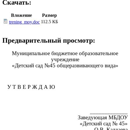
Скачать:
Вложение
Размер
112.5 КБ
trening_moy.doc
Предварительный просмотр:
Муниципальное бюджетное образовательное
учреждение
«Детский сад №45 общеразвивающего вида»
У Т В Е Р Ж Д А Ю
_____________
Заведующая МБДОУ
«Детский сад № 45»
О.В. Калдаева