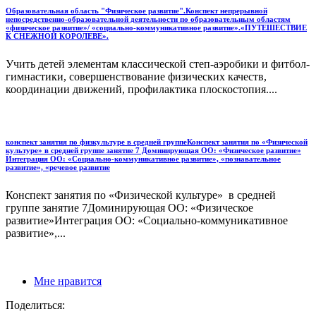
Образовательная область "Физическое развитие".Конспект непрерывной
непосредственно-образовательной деятельности по образовательным областям
«физическое развитие»/ «социально-коммуникативное развитие».«ПУТЕШЕСТВИЕ
К СНЕЖНОЙ КОРОЛЕВЕ».
Учить детей элементам классической степ-аэробики и фитбол-
гимнастики, совершенствование физических качеств,
координации движений, профилактика плоскостопия....
конспект занятия по физкультуре в средней группеКонспект занятия по «Физической
культуре» в средней группе занятие 7 Доминирующая ОО: «Физическое развитие»
Интеграция ОО: «Социально-коммуникативное развитие», «познавательное
развитие», «речевое развитие
Конспект занятия по «Физической культуре» в средней
группе занятие 7Доминирующая ОО: «Физическое
развитие»Интеграция ОО: «Социально-коммуникативное
развитие»,...
Мне нравится
Поделиться: