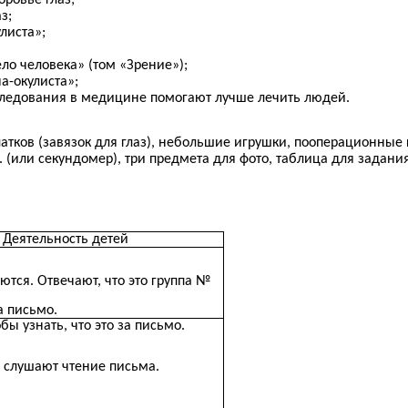
оровье глаз;
з;
листа»;
ло человека» (том «Зрение»);
а-окулиста»;
следования в медицине помогают лучше лечить людей.
атков (завязок для глаз), небольшие игрушки, пооперационные 
к. (или секундомер), три предмета для фото, таблица для задан
Деятельность детей
ются. Отвечают, что это группа №
а письмо.
бы узнать, что это за письмо.
 слушают чтение письма.