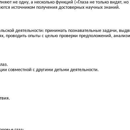
лняют не одну, а несколько функций («Глаза не только видят, н
ляются источником получения достоверных научных знаний.
ельской деятельности: принимать познавательные задачи, выд
х, проводить опыты с целью проверки предположений, анализир
лаз.
ации совместной с другими детьми деятельности.
твия.