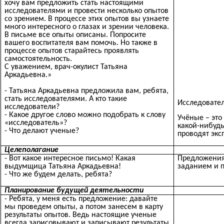
хочу вам предложить стать настоящими
исследователями и провести несколько опытов
со зрением. В процессе этих опытов вы узнаете
много интересного о глазах и зрении человека.
В письме все опыты описаны. Попросите
вашего воспитателя вам помочь. Но также в
процессе опытов старайтесь проявлять
самостоятельность.
С уважением, врач-окулист Татьяна
Аркадьевна.»
- Татьяна Аркадьевна предложила вам, ребята,
стать исследователями. А кто такие
Исследовател
исследователи?
- Какое другое слово можно подобрать к слову
Учёные – это
«исследователь»?
какой-нибудь
- Что делают ученые?
проводят экс
Целеполагание
- Вот какое интересное письмо! Какая
Предложения 
выдумщица Татьяна Аркадьевна!
заданием и п
- Что же будем делать, ребята?
Планирование будущей деятельности
- Ребята, у меня есть предложение: давайте
мы проведем опыты, а потом занесем в карту
результаты опытов. Ведь настоящие ученые
всегда зарисовывают и записывают результаты