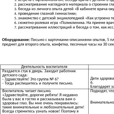
встреча с офтальмологом, беседа врача с детьми о зд
рассматривание наглядного материала о строении гла
беседа из личного опыта детей «В кабинете врача-оку
проведение глазной гимнастики;
знакомство с детской энциклопедией «Как устроено те
сюжетно-ролевая игра «Поликлиника. На приеме врач
рассматривание иллюстраций и беседа о том, как ис
Оборудование:
Письмо с карточками-описаниями опытов, 5 пл
предмет для второго опыта, конфетка, песочные часы на 30 се
Деятельность воспитателя
Раздается стук в дверь. Заходит работник
детского сада:
Дети здорова
- Здравствуйте! Это группа № 6?
6.
- Тогда распишитесь и получите письмо.
Благодарят з
Воспитатель читает письмо.
Подходят, что
«Здравствуйте, дорогие ребята! Я недавно
была у вас в гостях и рассказывала вам о
Внимательно
здоровье глаз. Вы мне очень понравились:
такие внимательные и любознательные дети!
Всегда стремитесь узнать новое! Поэтому я