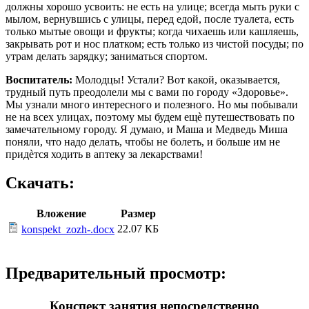
должны хорошо усвоить: не есть на улице; всегда мыть руки с
мылом, вернувшись с улицы, перед едой, после туалета, есть
только мытые овощи и фрукты; когда чихаешь или кашляешь,
закрывать рот и нос платком; есть только из чистой посуды; по
утрам делать зарядку; заниматься спортом.
Воспитатель:
Молодцы! Устали? Вот какой, оказывается,
трудный путь преодолели мы с вами по городу «Здоровье».
Мы узнали много интересного и полезного. Но мы побывали
не на всех улицах, поэтому мы будем ещѐ путешествовать по
замечательному городу. Я думаю, и Маша и Медведь Миша
поняли, что надо делать, чтобы не болеть, и больше им не
придѐтся ходить в аптеку за лекарствами!
Скачать:
Вложение
Размер
22.07 КБ
konspekt_zozh-.docx
Предварительный просмотр:
Конспект занятия непосредственно