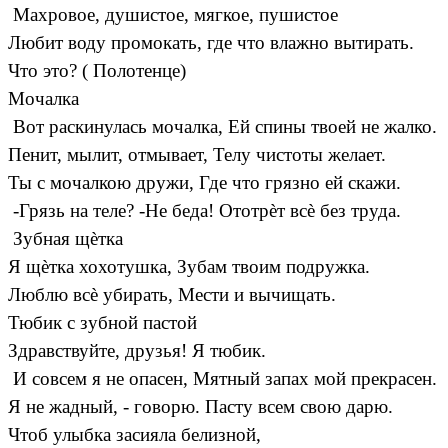
Махровое, душистое, мягкое, пушистое
Любит воду промокать, где что влажно вытирать.
Что это? ( Полотенце)
Мочалка
Вот раскинулась мочалка, Ей спины твоей не жалко.
Пенит, мылит, отмывает, Телу чистоты желает.
Ты с мочалкою дружи, Где что грязно ей скажи.
-Грязь на теле? -Не беда! Ототрѐт всѐ без труда.
Зубная щѐтка
Я щѐтка хохотушка, Зубам твоим подружка.
Люблю всѐ убирать, Мести и вычищать.
Тюбик с зубной пастой
Здравствуйте, друзья! Я тюбик.
И совсем я не опасен, Мятный запах мой прекрасен.
Я не жадный, - говорю. Пасту всем свою дарю.
Чтоб улыбка засияла белизной,