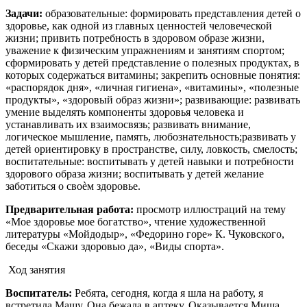
Задачи:
образовательные: формировать представления детей о
здоровье, как одной из главных ценностей человеческой
жизни; привить потребность в здоровом образе жизни,
уважение к физическим упражнениям и занятиям спортом;
сформировать у детей представление о полезных продуктах, в
которых содержаться витамины; закрепить основные понятия:
«распорядок дня», «личная гигиена», «витамины», «полезные
продукты», «здоровый образ жизни»; развивающие: развивать
умение выделять компоненты здоровья человека и
устанавливать их взаимосвязь; развивать внимание,
логическое мышление, память, любознательность;развивать у
детей ориентировку в пространстве, силу, ловкость, смелость;
воспитательные: воспитывать у детей навыки и потребности
здорового образа жизни; воспитывать у детей желание
заботиться о своѐм здоровье.
Предварительная работа:
просмотр иллюстраций на тему
«Мое здоровье мое богатство», чтение художественной
литературы «Мойдодыр», «Федорино горе» К. Чуковского,
беседы «Скажи здоровью да», «Виды спорта».
Ход занятия
Воспитатель:
Ребята, сегодня, когда я шла на работу, я
встретила Машу. Она бежала в аптеку. Оказывается,Миша