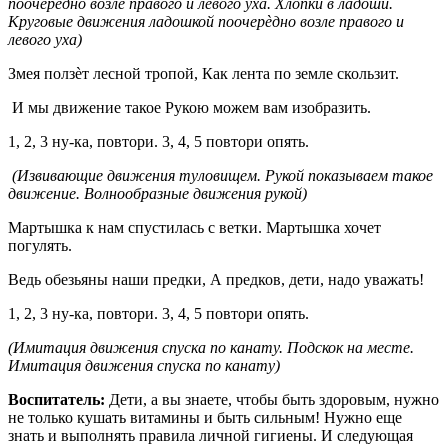
поочерѐдно возле правого и левого уха. Хлопки в ладоши.
Круговые движения ладошкой поочерѐдно возле правого и
левого уха)
Змея ползѐт лесной тропой, Как лента по земле скользит.
И мы движение такое Рукою можем вам изобразить.
1, 2, 3 ну-ка, повтори. 3, 4, 5 повтори опять.
(Извивающие движения туловищем. Рукой показываем такое
движение. Волнообразные движения рукой)
Мартышка к нам спустилась с ветки. Мартышка хочет
погулять.
Ведь обезьяны наши предки, А предков, дети, надо уважать!
1, 2, 3 ну-ка, повтори. 3, 4, 5 повтори опять.
(Имитация движения спуска по канату. Подскок на месте.
Имитация движения спуска по канату)
Воспитатель:
Дети, а вы знаете, чтобы быть здоровым, нужно
не только кушать витамины и быть сильным! Нужно еще
знать и выполнять правила личной гигиены. И следующая