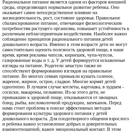
Рациональное питание является одним из факторов внешней
среды, определяющих нормальное развитие ребенка. Оно
оказывает самое непосредственное влияние на
жизнедеятельность, рост, состояние здоровья. Правильное
сбалансированное питание, отвечающее физиологическим
потребностям растущего организма, повышает устойчивость к
различным неблагоприятным воздействиям. Наиболее важно
соблюдение принципов рационального питания детей
дошкольного возраста. Именно в этом возрасте дети не могут
самостоятельно оценить полезность здоровой пищи, в наше
время, время рекламы чипсов, кириешек, чупа-чупсов,
газированные воды и т. д. У детей формируется искаженные
взгляды на питание. Родители зачастую также не
способствуют формированию взглядов на правильное
питание. Во многих семьях привыкли кушать соленое,
жареное, жирное, острое, сладкое. Многие кормят детей
однотипно. В лучшем случае котлеты, картошка, в худшем -
сосиски, макароны, пельмени. Из-за этого дети, не
привыкшие к здоровой пище, отказываются от овощных
блюд, рыбы, кисломолочной продукции, запеканок. Перед
нами стоит проблема в поиске эффективных методов
формирования культуры здорового питания у детей
дошкольного возраста. Для плодотворного общения взрослого
и ребенка важно установление добрых и доверительных
взаимоотношений, важен эмоциональный контакт. В этом