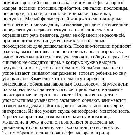
помогает детский фольклор - сказки и малые фольклорные
жанры: песенки, потешки, прибаутки, считалки, пословицы,
поговорки, загадки, дразнилки, кричалки, заклички,
пестушки. Малый фольклорный жанр - это миниатюрные
поэтические произведения, созданные для детей и имеющие
определенную педагогическую направленность. Они
окрашивают речь педагога, делая ее образной и красочной,
привлекают внимание детей, оживляют обычные
повседневные дела дошкольника. Песенки-потешки приносят
радость, вызывают желание повторить слова за взрослым,
выполнять задания педагога, участвовать в общих играх. Без
считалок не обходятся игры, в которых нужно выбрать
ведущего, и мы с детства их помним. Колыбельные песни
успокаивают, снимают напряжение, готовят ребенка ко сну,
убаюкивают. Замечено, что к педагогу, виртуозно
владеющему образным народным фольклором, тянутся дети:
их завораживают напевность слов, привлекают внимание
неожиданные повороты в сюжете. Под потешки дети с
удовольствием умываются, засыпают, обедают, занимаются
различными делами. Жизнь дошкольника становится ярче,
интереснее. Из нее уходят скука, однообразие, монотонность.
У ребенка при этом развиваются память, внимание,
мышление и речь, а если он выполняет определенные
движения, то дополнительно - координацию и ловкость.
Таким образом, использование фольклора в период