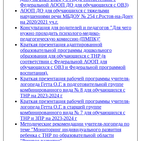
Федеральной АООП ДО для обучающихся с ОВЗ)
АООП ДО для обучающихся с тяжелыми
нарушениями речи МБДОУ № 254 г.Ростов-на-Дону
на 2020/2021 уч.г.
Консультация для родителей и педагогов "Для чего
нужно проходить психолого-медико-
педагогическую комиссию (ПМПК)"
Краткая презентация адаптированной
образовательной программы дошкольного
образования для обучающихся с ТНР (в
соответствии с Федеральной АООП для
обучающихся с ОВЗ и Федеральной программой
воспитания).
Краткая презентация рабочей программы учителя-
логопеда Гетта О.Г. в подготовительной группе
комбинированного вида № 8 для обучающихся с
ТНР на 2023-2024 г
Краткая презентация рабочей программы учителя-
логопеда Гетта О.Г. в старшей группе
комбинированного вида № 7 для обучающихся с
ТНР и ЗПР на 2023-2024 г
Методические рекомендации учителя-логопеда по
теме "Мониторинг индивидуального развития
ребенка с ТНР по образовательной области
"Речевое развитие"