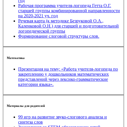
год
Рабочая программа учителя-логопеда Гетта О.Г.
старшей группы комбинированной направленности
на 2020-2021 уч. год
Речевая карта (к методике Безруковой О.А.,
Каленковой О.Н.) для старшей и подготовительной
логопедической группы
Формирование слоговой структуры слов.
Математика
Презентация на тему: «Работа учителя-логопеда по
закреплению у дошкольников математических
представлений через лексико-грамматические
категории языка».
Материалы для родителей
99 игр на развитие звуко-слогового анализа и
синтеза слов