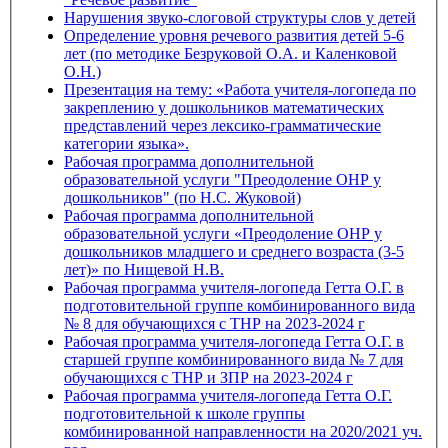
Нарушения звуко-слоговой структуры слов у детей
Определение уровня речевого развития детей 5-6
лет (по методике Безруковой О.А. и Каленковой
О.Н.)
Презентация на тему: «Работа учителя-логопеда по
закреплению у дошкольников математических
представлений через лексико-грамматические
категории языка».
Рабочая программа дополнительной
образовательной услуги "Преодоление ОНР у
дошкольников" (по Н.С. Жуковой)
Рабочая программа дополнительной
образовательной услуги «Преодоление ОНР у
дошкольников младшего и среднего возраста (3-5
лет)» по Нищевой Н.В.
Рабочая программа учителя-логопеда Гетта О.Г. в
подготовительной группе комбинированного вида
№ 8 для обучающихся с ТНР на 2023-2024 г
Рабочая программа учителя-логопеда Гетта О.Г. в
старшей группе комбинированного вида № 7 для
обучающихся с ТНР и ЗПР на 2023-2024 г
Рабочая программа учителя-логопеда Гетта О.Г.
подготовительной к школе группы
комбинированной направленности на 2020/2021 уч.