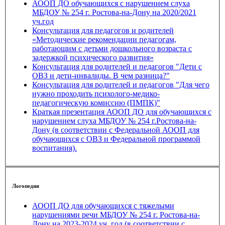
АООП ДО обучающихся с нарушением слуха
МБДОУ № 254 г. Ростова-на-Дону на 2020/2021
уч.год
Консультация для педагогов и родителей
«Методические рекомендации педагогам,
работающим с детьми дошкольного возраста с
задержкой психического развития»
Консультация для родителей и педагогов "Дети с
ОВЗ и дети-инвалиды. В чем разница?"
Консультация для родителей и педагогов "Для чего
нужно проходить психолого-медико-
педагогическую комиссию (ПМПК)"
Краткая презентация АООП ДО для обучающихся с
нарушением слуха МБДОУ № 254 г.Ростова-на-
Дону (в соответствии с Федеральной АООП для
обучающихся с ОВЗ и Федеральной программой
воспитания).
Логопедия
АООП ДО для обучающихся с тяжелыми
нарушениями речи МБДОУ № 254 г. Ростова-на-
Дону на 2023-2024 уч. год (в соответствии с