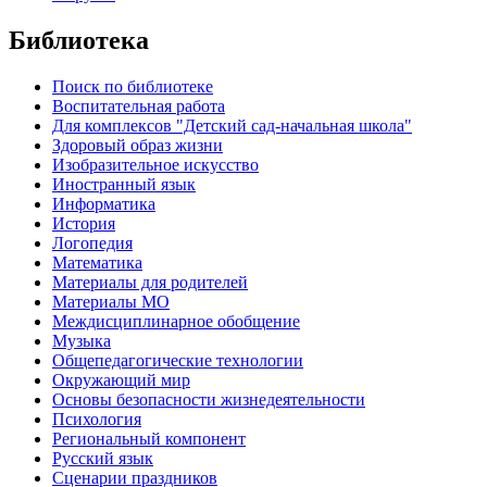
Библиотека
Поиск по библиотеке
Воспитательная работа
Для комплексов "Детский сад-начальная школа"
Здоровый образ жизни
Изобразительное искусство
Иностранный язык
Информатика
История
Логопедия
Математика
Материалы для родителей
Материалы МО
Междисциплинарное обобщение
Музыка
Общепедагогические технологии
Окружающий мир
Основы безопасности жизнедеятельности
Психология
Региональный компонент
Русский язык
Сценарии праздников