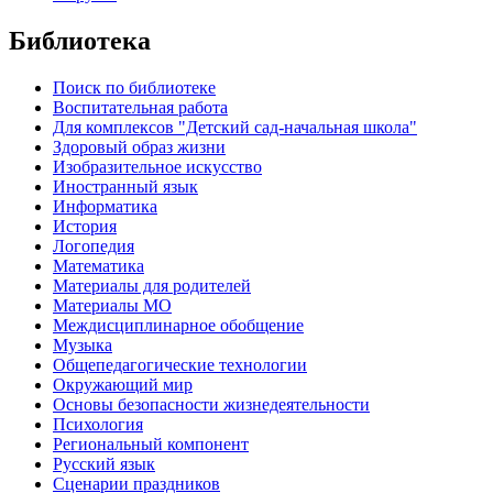
Библиотека
Поиск по библиотеке
Воспитательная работа
Для комплексов "Детский сад-начальная школа"
Здоровый образ жизни
Изобразительное искусство
Иностранный язык
Информатика
История
Логопедия
Математика
Материалы для родителей
Материалы МО
Междисциплинарное обобщение
Музыка
Общепедагогические технологии
Окружающий мир
Основы безопасности жизнедеятельности
Психология
Региональный компонент
Русский язык
Сценарии праздников