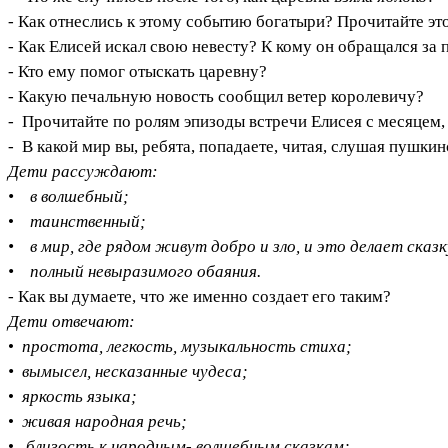
- Как отнеслись к этому событию богатыри? Прочитайте эт
- Как Елисей искал свою невесту? К кому он обращался з
- Кто ему помог отыскать царевну?
- Какую печальную новость сообщил ветер королевичу?
- Прочитайте по ролям эпизоды встречи Елисея с месяцем, 
- В какой мир вы, ребята, попадаете, читая, слушая пушкин
Дети рассуждают:
• в волшебный;
•
таинственный;
• в мир, где рядом живут добро и зло, и это делает сказ
• полный невыразимого обаяния.
- Как вы думаете, что же именно создает его таким?
Дети отвечают:
•
простота, легкость, музыкальность стиха;
• вымысел, несказанные чудеса;
•
яркость языка;
•
живая народная речь;
•
близость к народным- волшебным сказкам;