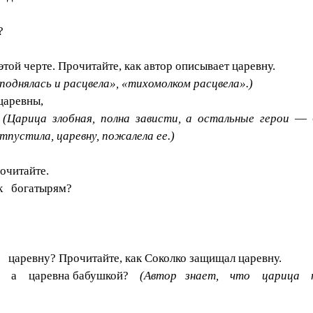
?
той черте. Прочитайте, как автор описывает царевну.
 поднялась и расцвела», «тихомолком расцвела».)
царевны,
?
(Царица злобная, полна зависти, а остальные герои
—
тпустила, царевну, пожалела ее.)
очитайте.
к богатырям?
евну? Прочитайте, как Соколко защищал царевну.
, а царевна бабушкой?
(Автор знает, что царица пр