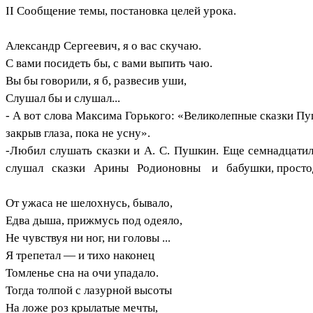
II Сообщение темы, постановка целей урока.
Александр Сергеевич, я о вас скучаю.
С вами посидеть бы, с вами выпить чаю.
Вы бы говорили, я б, развесив уши,
Слушал бы и слушал...
- А вот слова Максима Горького:
«Великолепные сказки Пуш
закрыв глаза, пока не усну».
-Любил слушать сказки и А. С. Пушкин. Еще семнадцати
слушал сказки Арины Родионовны и бабушки, простод
От ужаса не шелохнусь, бывало,
Едва дыша, прижмусь под одеяло,
Не чувствуя ни ног, ни головы ...
Я трепетал — и тихо наконец
Томленье сна на очи упадало.
Тогда толпой с лазурной высоты
На ложе роз крылатые мечты,