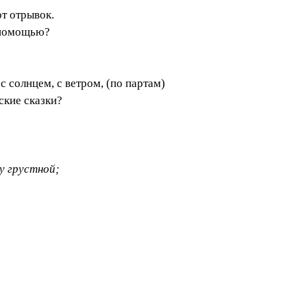
от отрывок.
а помощью?
с солнцем, с ветром, (по партам)
ские сказки?
ку грустной;