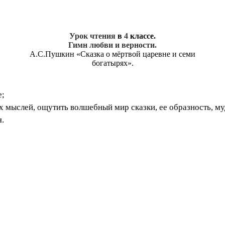
Урок чтения
в
4
классе.
Гимн любви и верности.
А.С.Пушкин «Сказка о мёртвой царевне и семи
богатырях».
е;
 мыслей, ощутить волшебный мир сказки, ее образность, му
.