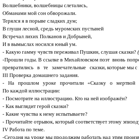
Волшебники, волшебницы слетались,
Обманами мой сон обворожали.
Терялся я в порыве сладких дум;
В глуши лесной, средь муромских пустыней
Встречал лихих Полканов и Добрыней,
И в вымыслах носился юный ум.
- Какую гамму чувств переживал Пушкин, слушая сказки?
-Прошли годы. В ссылке в Михайловском поэт
вновь попр
превратились в те
замечательные сказки, которые мы с 
III Проверка домашнего задания.
- На прошлом уроке прочитали «Сказку о мертвой царе
По каждой иллюстрации:
- Посмотрите на иллюстрацию. Кто на ней изображён?
- Как выглядит герой сказки?
- Какие чувства к нему испытываете?
- Прочитайте отрывок, который соответствует этому эпизод
IV Работа по теме.
-Сегодня на уроке мы продолжим работать над этим произ