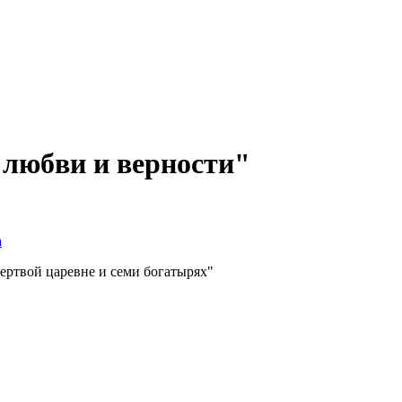
 любви и верности"
а
ртвой царевне и семи богатырях"