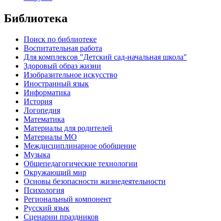
Библиотека
Поиск по библиотеке
Воспитательная работа
Для комплексов "Детский сад-начальная школа"
Здоровый образ жизни
Изобразительное искусство
Иностранный язык
Информатика
История
Логопедия
Математика
Материалы для родителей
Материалы МО
Междисциплинарное обобщение
Музыка
Общепедагогические технологии
Окружающий мир
Основы безопасности жизнедеятельности
Психология
Региональный компонент
Русский язык
Сценарии праздников