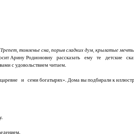
(Трепет, томленье сна, порыв сладких дум, крылатые мечты.
осит Арину
Родионовну рассказать ему те детские сказ
вами с удовольствием читаем.
вне и семи богатырях». Дома вы подбирали к иллюстрац
у.
ведением.