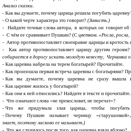
Анализ сказки.
-
Как вы думаете, почему царица решила погубить царевну
- О какой черте характера это говорит?
(Зависть.)
- Найдите точные слова автора, в которых он говорит об э
- С чём ее сравнивает Пушкин? (С
цветком. «Росла, росла,
-
Автор противопоставляет своенравие царицы и кротость 
- Как автор противопоставляет царицу другим героям
собирается в дорогу искать молодую невесту, Чернавка о
-
Как царевна набрела на терем богатырей? Прочитайте.
- Как произошла первая встреча царевны с богатырями? Пр
- Как вы думаете, почему царевна не сразу вышла 
- Как царевне жилось у богатырей?
- Как они к ней относились? Найдите в тексте и прочитайте.
- Что означают слова «не прекословит, не перечат»?
- Что же придумала злая царица, чтобы погубить цар
- Почему Пушкин называет черницу «старушонкой»
знает, поэтому ласково ее называет.)
- Что же случилось после того, как царевна взяла яблоко?