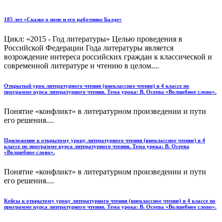
185 лет «Сказке о попе и его работнике Балде»
Цикл: «2015 - Год литературы» Целью проведения в
Российской Федерации Года литературы является
возрождение интереса российских граждан к классической и
современной литературе и чтению в целом....
Открытый урок литературного чтения (внеклассное чтение) в 4 классе по
программе курса литературного чтения. Тема урока: В. Осеева «Волшебное слово».
Понятие «конфликт» в литературном произведении и пути
его решения....
Приложение к открытому уроку литературного чтения (внеклассное чтение) в 4
классе по программе курса литературного чтения. Тема урока: В. Осеева
«Волшебное слово».
Понятие «конфликт» в литературном произведении и пути
его решения....
Кейсы к открытому уроку литературного чтения (внеклассное чтение) в 4 классе по
программе курса литературного чтения. Тема урока: В. Осеева «Волшебное слово».