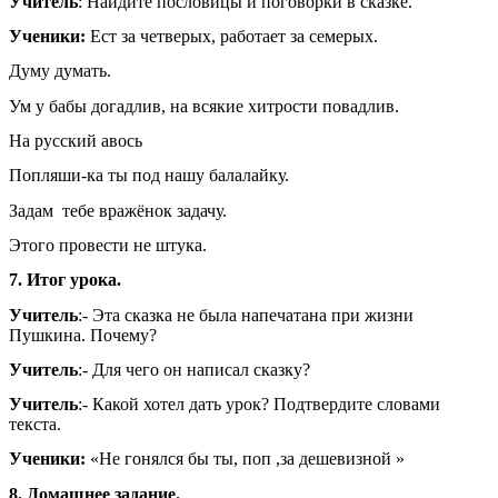
Учитель
: Найдите пословицы и поговорки в сказке.
Ученики:
Ест за четверых, работает за семерых.
Думу думать.
Ум у бабы догадлив, на всякие хитрости повадлив.
На русский авось
Попляши-ка ты под нашу балалайку.
Задам тебе вражёнок задачу.
Этого провести не штука.
7. Итог урока.
Учитель
:- Эта сказка не была напечатана при жизни
Пушкина. Почему?
Учитель
:- Для чего он написал сказку?
Учитель
:- Какой хотел дать урок? Подтвердите словами
текста.
Ученики:
«Не гонялся бы ты, поп ,за дешевизной »
8. Домашнее задание.