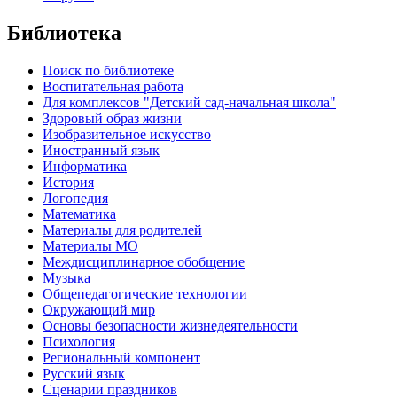
Библиотека
Поиск по библиотеке
Воспитательная работа
Для комплексов "Детский сад-начальная школа"
Здоровый образ жизни
Изобразительное искусство
Иностранный язык
Информатика
История
Логопедия
Математика
Материалы для родителей
Материалы МО
Междисциплинарное обобщение
Музыка
Общепедагогические технологии
Окружающий мир
Основы безопасности жизнедеятельности
Психология
Региональный компонент
Русский язык
Сценарии праздников