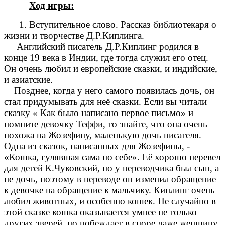
Ход игры:
1. Вступительное слово. Рассказ библиотекаря о
жизни и творчестве Д.Р.Киплинга.
Английский писатель Д.Р.Киплинг родился в
конце 19 века в Индии, где тогда служил его отец.
Он очень любил и европейские сказки, и индийские,
и азиатские.
Позднее, когда у него самого появилась дочь, он
стал придумывать для неё сказки. Если вы читали
сказку « Как было написано первое письмо» и
помните девочку Теффи, то знайте, что она очень
похожа на Жозефину, маленькую дочь писателя.
Одна из сказок, написанных для Жозефины, -
«Кошка, гулявшая сама по себе». Её хорошо перевел
для детей К.Чуковский, но у переводчика был сын, а
не дочь, поэтому в переводе он изменил обращение
к девочке на обращение к мальчику. Киплинг очень
любил животных, и особенно кошек. Не случайно в
этой сказке кошка оказывается умнее не только
других зверей, но побеждает в споре даже женщину,