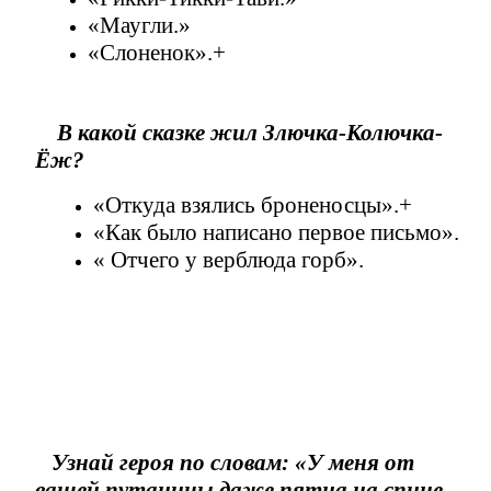
«Маугли.»
«Слоненок».+
В какой сказке жил Злючка-Колючка-
Ёж?
«Откуда взялись броненосцы».+
«Как было написано первое письмо».
« Отчего у верблюда горб».
Узнай героя по словам: «У меня от
вашей путаницы даже пятна на спине