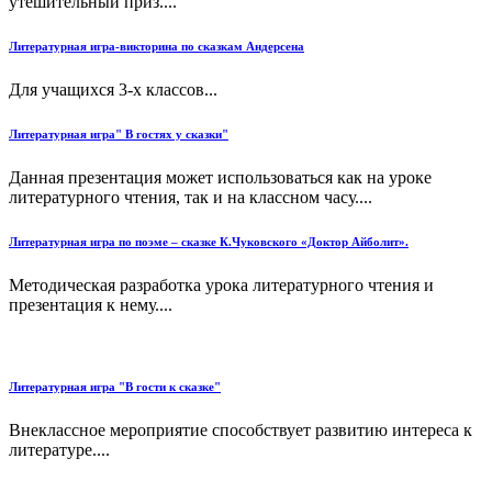
утешительный приз....
Литературная игра-викторина по сказкам Андерсена
Для учащихся 3-х классов...
Литературная игра" В гостях у сказки"
Данная презентация может использоваться как на уроке
литературного чтения, так и на классном часу....
Литературная игра по поэме – сказке К.Чуковского «Доктор Айболит».
Методическая разработка урока литературного чтения и
презентация к нему....
Литературная игра "В гости к сказке"
Внеклассное мероприятие способствует развитию интереса к
литературе....