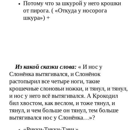
Потому что за шкурой у него крошки
от пирога. ( «Откуда у носорога
шкура») +
Из какой сказки слова:
« И нос у
Слонёнка вытягивался, и Слонёнок
растопырил все четыре ноги, такие
крошечные слоновьи ножки, и тянул, и тянул,
и нос у него всё вытягивался. А Крокодил
бил хвостом, как веслом, и тоже тянул, и
тянул, и чем больше он тянул, тем больше
вытягивался нос у Слонёнка…»?
«Рикки-Тикки-Тави.»