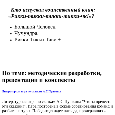
Кто испускал воинственный клич:
«Рикки-тикки-тикки-тикки-чк!»?
Большой Человек.
Чучундра.
Рикки-Тикки-Тави.+
По теме: методические разработки,
презентации и конспекты
Литературная игра по сказкам А.С.Пушкина
Литературная игра по сказкам А.С.Пушкина "Что за прелесть
эти сказхки!". Игра построена в форме соревнования команд и
разбита на туры. Победитедя ждет награда, проигравших -