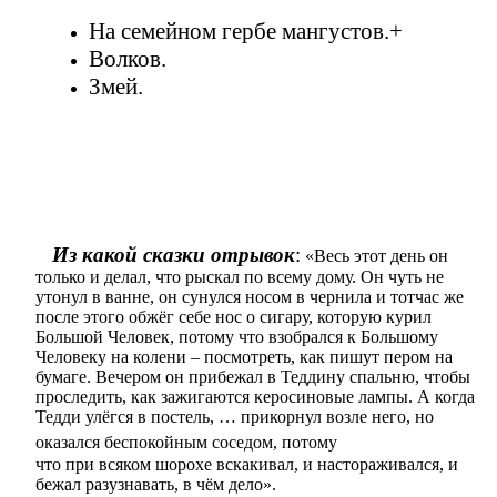
На семейном гербе мангустов.+
Волков.
Змей.
Из какой сказки отрывок
:
«Весь этот день он
только и делал, что рыскал по всему дому. Он чуть не
утонул в ванне, он сунулся носом в чернила и тотчас же
после этого обжёг себе нос о сигару, которую курил
Большой Человек, потому что взобрался к Большому
Человеку на колени – посмотреть, как пишут пером на
бумаге. Вечером он прибежал в Теддину спальню, чтобы
проследить, как зажигаются керосиновые лампы. А когда
Тедди улёгся в постель, … прикорнул возле него, но
оказался беспокойным соседом, потому
что при всяком шорохе вскакивал, и настораживался, и
бежал разузнавать, в чём дело».