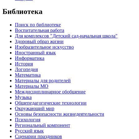
Библиотека
Поиск по библиотеке
Воспитательная работа
Для комплексов "Детский сад-начальная школа"
Здоровый образ жизни
Изобразительное искусство
Иностранный язык
Информатика
История
Логопедия
Математика
Материалы для родителей
Материалы МО
Междисциплинарное обобщение
Музыка
Общепедагогические технологии
Окружающий мир
Основы безопасности жизнедеятельности
Психология
Региональный компонент
Русский язык
Сценарии праздников