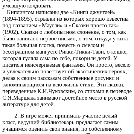
умевшую колдовать.
Киплингом написаны две «Книги джунглей»
(1894-1895), отрывки из которых хорошо известны
под названием «Маугли» и «Сказки просто так»
(1902). Сказки о любопытном слоненке, о том, как
было написано первое письмо, о том, откуда у кита
такая большая глотка, повесть о смелом и
бесстрашном мангусте Рикки-Тикки-Тави, о кошке,
которая гуляла сама по себе, покорили детей. У
писателя неисчерпаемая фантазия. Он просто, весело
и увлекательно повествует об экзотических героях,
делая к своим рассказам собственные рисунки и
запоминающиеся на всю жизнь стихи. Эти сказки,
переведенные К.И.Чуковским, со стихами в переводе
С.Я.Маршака занимают достойное место в русской
литературе для детей.
2. В игре может принимать участие целый
класс, ведущий-библиотекарь предлагает самим
учащимся оценить свои знания, по собственному