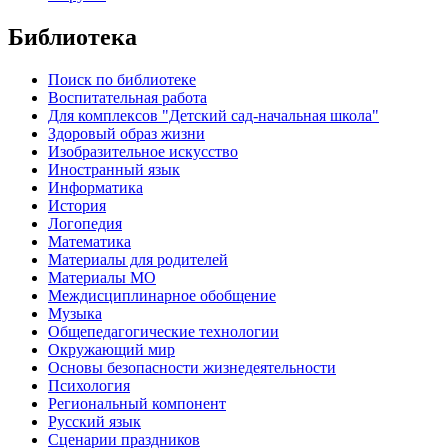
Библиотека
Поиск по библиотеке
Воспитательная работа
Для комплексов "Детский сад-начальная школа"
Здоровый образ жизни
Изобразительное искусство
Иностранный язык
Информатика
История
Логопедия
Математика
Материалы для родителей
Материалы МО
Междисциплинарное обобщение
Музыка
Общепедагогические технологии
Окружающий мир
Основы безопасности жизнедеятельности
Психология
Региональный компонент
Русский язык
Сценарии праздников