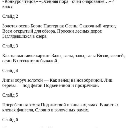
«Конкурс чтецов» «Осенняя пора - очей очарованье…» 4
класс
Слайд 2
Золотая осень Борис Пастернак Осень. Сказочный чертог,
Всем открытый для обзора. Просеки лесных дорог,
Заглядевшихся в озера.
Слайд 3
Как на выставке картин: Залы, залы, залы, залы Вязов, ясеней,
осин В позолоте небывалой.
Слайд 4
Липы обруч золотой — Как венец на новобрачной. Лик
березы — под фатой Подвенечной и прозрачной.
Слайд 5
Погребенная земля Под листвой в канавах, ямах. В желтых
кленах флигеля, Словно в золоченых рамах.
Слайд 6