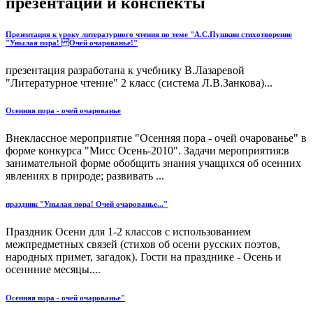
презентации и конспекты
Презентация к уроку литературного чтения по теме "А.С.Пушкин стихотворение
"Унылая пора! Очей очарованье!"
презентация разработана к учебнику В.Лазаревой
"Литературное чтение" 2 класс (система Л.В.Занкова)...
Осенняя пора - очей очарованье
Внеклассное мероприятие "Осенняя пора - очей очарованье" в
форме конкурса "Мисс Осень-2010". Задачи мероприятия:в
занимательной форме обобщить знания учащихся об осенних
явлениях в природе; развивать ...
праздник "Унылая пора! Очей очарованье..."
Праздник Осени для 1-2 классов с использованием
межпредметных связей (стихов об осени русских поэтов,
народных примет, загадок). Гости на празднике - Осень и
осеннние месяцы....
Осенняя пора - очей очарованье"