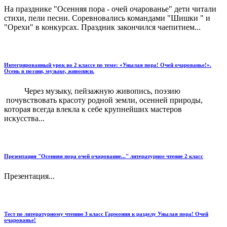
На празднике "Осенняя пора - очей очарованье" дети читали
стихи, пели песни. Соревновались командами "Шишки " и
"Орехи" в конкурсах. Праздник закончился чаепитием...
Интегрированный урок во 2 классе по теме: «Унылая пора! Очей очарованье!».
Осень в поэзии, музыке, живописи.
Через музыку, пейзажную живопись, поэзию
почувствовать красоту родной земли, осенней природы,
которая всегда влекла к себе крупнейших мастеров
искусства...
Презентация "Осенняя пора очей очарование..." литературное чтение 2 класс
Презентация...
Тест по литературному чтению 3 класс Гармония к разделу Унылая пора! Очей
очарованье!