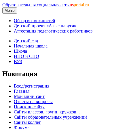
Образовательная социальная сеть
ns
portal.ru
Меню
Обзор возможностей
Детский проект «Алые паруса»
Аттестация педагогических работников
Детский сад
Начальная школа
Школа
НПО и СПО
ВУЗ
Навигация
Вход/регистрация
Главная
Мой мини-сайт
Ответы на вопросы
Поиск по сайту
Сайты классов, групп, кружков...
Сайты образовательных учреждений
Сайты коллег
Форумы