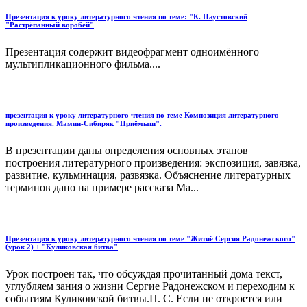
Презентация к уроку литературного чтения по теме: "К. Паустовский
"Растрёпанный воробей"
Презентация содержит видеофрагмент одноимённого
мультипликационного фильма....
презентация к уроку литературного чтения по теме Композиция литературного
произведения. Мамин-Сибиряк "Приёмыш".
В презентации даны определения основных этапов
построения литературного произведения: экспозиция, завязка,
развитие, кульминация, развязка. Объяснение литературных
терминов дано на примере рассказа Ма...
Презентация к уроку литературного чтения по теме "Житиё Сергия Радонежского"
(урок 2) + "Куликовская битва"
Урок построен так, что обсуждая прочитанный дома текст,
углубляем зания о жизни Сергие Радонежском и переходим к
событиям Куликовской битвы.П. С. Если не откроется или