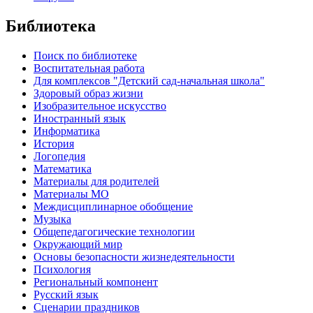
Библиотека
Поиск по библиотеке
Воспитательная работа
Для комплексов "Детский сад-начальная школа"
Здоровый образ жизни
Изобразительное искусство
Иностранный язык
Информатика
История
Логопедия
Математика
Материалы для родителей
Материалы МО
Междисциплинарное обобщение
Музыка
Общепедагогические технологии
Окружающий мир
Основы безопасности жизнедеятельности
Психология
Региональный компонент
Русский язык
Сценарии праздников