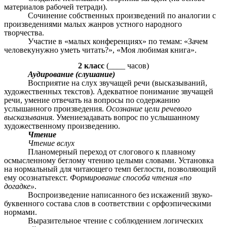
материалов рабочей тетради).
Сочинение собственных произведений по аналогии с
произведениями малых жанров устного народного
творчества.
Участие в «малых конференциях» по темам: «Зачем
человекунужно уметь читать?», «Моя любимая книга».
2 класс
(____ часов)
Аудирование (слушание)
Восприятие на слух звучащей речи (высказываний,
художественных текстов). Адекватное понимание звучащей
речи, умение отвечать на вопросы по содержанию
услышанного произведения.
Осознание цели речевого
высказывания
. Умениезадавать вопрос по услышанному
художественному произведению.
Чтение
Чтение вслух
Планомерный переход от слогового к плавному
осмысленному беглому чтению целыми словами. Установка
на нормальный для читающего темп беглости, позволяющий
ему осознатьтекст.
Формирование способа чтения «по
догадке»
.
Воспроизведение написанного без искажений звуко-
буквенного состава слов в соответствии с орфоэпическими
нормами.
Выразительное чтение с соблюдением логических