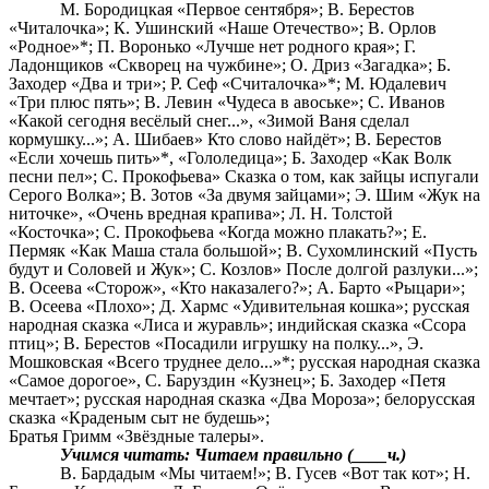
М. Бородицкая «Первое сентября»; В. Берестов
«Читалочка»; К. Ушинский «Наше Отечество»; В. Орлов
«Родное»*; П. Воронько «Лучше нет родного края»; Г.
Ладонщиков «Скворец на чужбине»; О. Дриз «Загадка»; Б.
Заходер «Два и три»; Р. Сеф «Считалочка»*; М. Юдалевич
«Три плюс пять»; В. Левин «Чудеса в авоське»; С. Иванов
«Какой сегодня весёлый снег...», «Зимой Ваня сделал
кормушку...»; А. Шибаев» Кто слово найдёт»; В. Берестов
«Если хочешь пить»*, «Гололедица»; Б. Заходер «Как Волк
песни пел»; С. Прокофьева» Сказка о том, как зайцы испугали
Серого Волка»; B. Зотов «За двумя зайцами»; Э. Шим «Жук на
ниточке», «Очень вредная крапива»; Л. Н. Толстой
«Косточка»; C. Прокофьева «Когда можно плакать?»; Е.
Пермяк «Как Маша стала большой»; В. Сухомлинский «Пусть
будут и Соловей и Жук»; С. Козлов» После долгой разлуки...»;
В. Осеева «Сторож», «Кто наказалего?»; А. Барто «Рыцари»;
В. Осеева «Плохо»; Д. Хармс «Удивительная кошка»; русская
народная сказка «Лиса и журавль»; индийская сказка «Ссора
птиц»; В. Берестов «Посадили игрушку на полку...», Э.
Мошковская «Всего труднее дело...»*; русская народная сказка
«Самое дорогое», С. Баруздин «Кузнец»; Б. Заходер «Петя
мечтает»; русская народная сказка «Два Мороза»; белорусская
сказка «Краденым сыт не будешь»;
Братья Гримм «Звёздные талеры».
Учимся читать: Читаем правильно (____ч.)
В. Бардадым «Мы читаем!»; В. Гусев «Вот так кот»; Н.