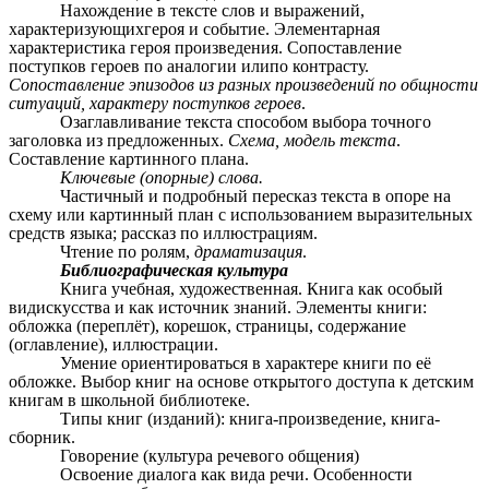
Нахождение в тексте слов и выражений,
характеризующихгероя и событие. Элементарная
характеристика героя произведения. Сопоставление
поступков героев по аналогии илипо контрасту.
Сопоставление эпизодов из разных произведений по общности
ситуаций, характеру поступков героев
.
Озаглавливание текста способом выбора точного
заголовка из предложенных.
Схема, модель текста
.
Составление картинного плана.
Ключевые (опорные) слова.
Частичный и подробный пересказ текста в опоре на
схему или картинный план с использованием выразительных
средств языка; рассказ по иллюстрациям.
Чтение по ролям,
драматизация
.
Библиографическая культура
Книга учебная, художественная. Книга как особый
видискусства и как источник знаний. Элементы книги:
обложка (переплёт), корешок, страницы, содержание
(оглавление), иллюстрации.
Умение ориентироваться в характере книги по её
обложке. Выбор книг на основе открытого доступа к детским
книгам в школьной библиотеке.
Типы книг (изданий): книга-произведение, книга-
сборник.
Говорение (культура речевого общения)
Освоение диалога как вида речи. Особенности