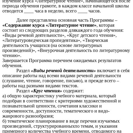
изучение курса «Литературное чтение», начинающегося после
периода обучения грамоте, в каждом классе начальной школы
отводится ____ часа в неделю, всего ____ часов.
Далее представлена основная часть Программы –
«Содержание курса «Литературное чтение»
, которая
состоит из следующих разделов длякаждого года обучения:
«Виды речевой деятельности», «Круг детского чтения»,
«Литературоведческая пропедевтика», «Творческая
деятельность учащихся (на основе литературных
произведений)», «Внеурочная деятельность по литературному
чтению».
Завершается Программа перечнем ожидаемых результатов
обучения.
Раздел
«Виды речевой деятельности»
включает в себя
описание работы над всеми видами речевой деятельности
(слушание, чтение, говорение, письмо), и прежде всего –
работы над разными видами текстов.
Раздел
«Круг чтения»
содержит:
а) общую характеристику учебного материала, который
подобран в соответствии с критериями художественной и
познавательной ценности, сочетания классики и
современности, доступности, тематического и видо-
жанрового разнообразия;
б) тематическое планирование в виде перечня изучаемых
произведений, структурированныхпо темам, и указания
примерного количества учебного времени, отводимого на