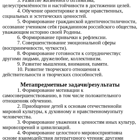
3. Развитие жизненного оптимизма,
целеустремлённости и настойчивости в достижении целей.
4. Обучение ориентировке в мире нравственных,
социальных и эстетических ценностей.
5. Формирование гражданской идентичностиличности,
осознание учеником себя гражданином российского общества,
уважающим историю своей Родины.
6. Формирование привычки к рефлексии.
7. Совершенствование эмоциональной сферы
(восприимчивости, чуткости).
8. Формирование готовности к сотрудничествус
другими людьми, дружелюбие, коллективизм.
9. Развитие мышления, внимания, памяти.
10. Развитие творческого отношения к
действительности и творческих способностей.
Метапредметные задачи/результаты
1. Формирование мотивации к
самосовершенствованию, в том числе положительного
отношенияк обучению.
2. Приобщение детей к основам отечественнойи
мировой культуры, к духовному и нравственномуопыту
человечества.
3. Формирование уважения к ценностям иных культур,
мировоззрений и цивилизаций.
4. Формирование целостного мировосприятияна
основе взаимодействия литературного чтенияс другими