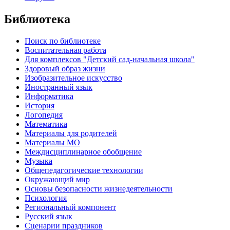
Библиотека
Поиск по библиотеке
Воспитательная работа
Для комплексов "Детский сад-начальная школа"
Здоровый образ жизни
Изобразительное искусство
Иностранный язык
Информатика
История
Логопедия
Математика
Материалы для родителей
Материалы МО
Междисциплинарное обобщение
Музыка
Общепедагогические технологии
Окружающий мир
Основы безопасности жизнедеятельности
Психология
Региональный компонент
Русский язык
Сценарии праздников