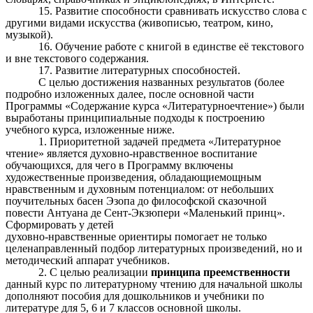
15. Развитие способности сравнивать искусство слова с
другими видами искусства (живописью, театром, кино,
музыкой).
16. Обучение работе с книгой в единстве её текстового
и вне текстового содержания.
17. Развитие литературных способностей.
С целью достижения названных результатов (более
подробно изложенных далее, после основной части
Программы «Содержание курса «Литературноечтение») были
выработаны принципиальные подходы к построению
учебного курса, изложенные ниже.
1. Приоритетной задачей предмета «Литературное
чтение» является духовно-нравственное воспитание
обучающихся, для чего в Программу включены
художественные произведения, обладающиемощным
нравственным и духовным потенциалом: от небольших
поучительных басен Эзопа до философской сказочной
повести Антуана де Сент-Экзюпери «Маленький принц».
Сформировать у детей
духовно-нравственные ориентиры помогает не только
целенаправленный подбор литературных произведений, но и
методический аппарат учебников.
2. С целью реализации
принципа преемственности
данный курс по литературному чтению для начальной школы
дополняют пособия для дошкольников и учебники по
литературе для 5, 6 и 7 классов основной школы.