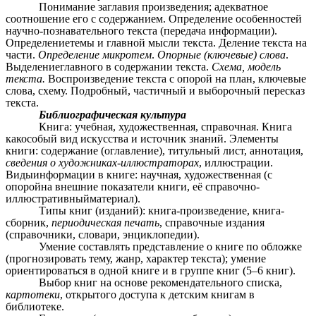
Понимание заглавия произведения; адекватное
соотношение его с содержанием. Определение особенностей
научно-познавательного текста (передача информации).
Определениетемы и главной мысли текста. Деление текста на
части.
Определение микротем
.
Опорные (ключевые) слова
.
Выделениеглавного в содержании текста.
Схема, модель
текста.
Воспроизведение текста с опорой на план, ключевые
слова, схему. Подробный, частичный и выборочный пересказ
текста.
Библиографическая культура
Книга: учебная, художественная, справочная. Книга
какособый вид искусства и источник знаний. Элементы
книги: содержание (оглавление), титульный лист, аннотация,
сведения о художниках-иллюстраторах
, иллюстрации.
Видыинформации в книге: научная, художественная (с
опоройна внешние показатели книги, её справочно-
иллюстративныйматериал).
Типы книг (изданий): книга-произведение, книга-
сборник,
периодическая печать
, справочные издания
(справочники, словари, энциклопедии).
Умение составлять представление о книге по обложке
(прогнозировать тему, жанр, характер текста); умение
ориентироваться в одной книге и в группе книг (5–6 книг).
Выбор книг на основе рекомендательного списка,
картотеки
, открытого доступа к детским книгам в
библиотеке.