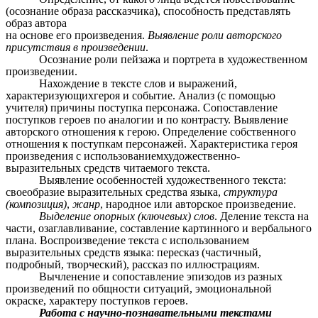
(осознание образа рассказчика), способность представлять
образ автора
на основе его произведения.
Выявление роли авторского
присутствия в произведении
.
Осознание роли пейзажа и портрета в художественном
произведении.
Нахождение в тексте слов и выражений,
характеризующихгероя и событие. Анализ (с помощью
учителя) причины поступка персонажа. Сопоставление
поступков героев по аналогии и по контрасту. Выявление
авторского отношения к герою. Определение собственного
отношения к поступкам персонажей. Характеристика героя
произведения с использованиемхудожественно-
выразительных средств читаемого текста.
Выявление особенностей художественного текста:
своеобразие выразительных средства языка,
структура
(композиция)
,
жанр
, народное или авторское произведение.
Выделение опорных (ключевых) слов
. Деление текста на
части, озаглавливание, составление картинного и вербального
плана. Воспроизведение текста с использованием
выразительных средств языка: пересказ (частичный,
подробный, творческий), рассказ по иллюстрациям.
Вычленение и сопоставление эпизодов из разных
произведений по общности ситуаций, эмоциональной
окраске, характеру поступков героев.
Работа с научно-познавательными текстами