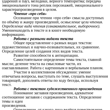
ударений и пауз, мелодики, верного темпоритма; передача
эмоционального тона реплик персонажей, эмоционального
характерапроизведения в целом.
Чтение «про себя»
Осознание при чтении «про себя» смысла доступных
по объёму и жанру произведений,
осмысление цели чтения
.
Определение вида чтения (ознакомительное, выборочное).
Умениенаходить в тексте и в книге необходимую
информацию.
Работа с разными видами текста
Общее представление о разных видах текстов:
художественных и научно-познавательных, их сравнение.
Определение целей создания этих видов текста.
Развитие способности к антиципации.
Самостоятельное определение темы текста, главной
мысли; деление текста на смысловые части, их
озаглавливание. Работа с картинным и вербальным планом.
Участие в коллективном обсуждении: умение
отвечатьна вопросы, выступать по теме, слушать выступления
товарищей, дополнять ответы по ходу беседы, используя
текст.
Работа с текстом художественного произведения
Понимание заглавия произведения, адекватное
соотношение заглавия с содержанием текста. Определение
темы и идеи
произведения.
Определение, от какого лица ведётся повествование