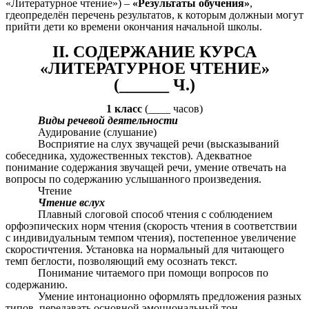
«Литературное чтение») –
«Результаты обучения»
,
гдеопределён перечень результатов, к которым должныи могут
прийти дети ко времени окончания начальной школы.
II. СОДЕРЖАНИЕ КУРСА
«ЛИТЕРАТУРНОЕ ЧТЕНИЕ»
(______ Ч.)
1 класс
(____ часов)
Виды речевой деятельности
Аудирование (слушание)
Восприятие на слух звучащей речи (высказываний
собеседника, художественных текстов). Адекватное
понимание содержания звучащей речи, умение отвечать на
вопросы по содержанию услышанного произведения.
Чтение
Чтение вслух
Плавный слоговой способ чтения с соблюдением
орфоэпических норм чтения (скорость чтения в соответствии
с индивидуальным темпом чтения), постепенное увеличение
скоростичтения. Установка на нормальный для читающего
темп беглости, позволяющий ему осознать текст.
Понимание читаемого при помощи вопросов по
содержанию.
Умение интонационно оформлять предложения разных
типов, передавать основной эмоциональный тон