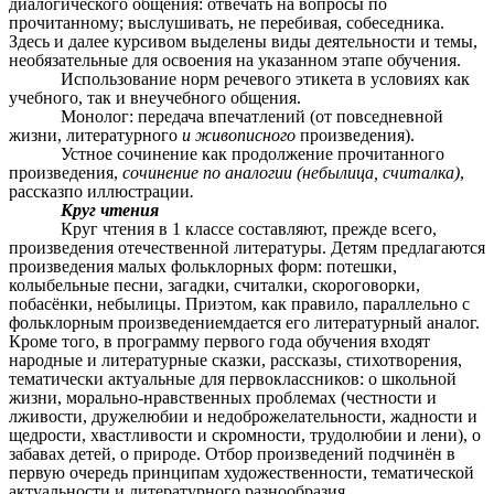
диалогического общения: отвечать на вопросы по
прочитанному; выслушивать, не перебивая, собеседника.
Здесь и далее курсивом выделены виды деятельности и темы,
необязательные для освоения на указанном этапе обучения.
Использование норм речевого этикета в условиях как
учебного, так и внеучебного общения.
Монолог: передача впечатлений (от повседневной
жизни, литературного
и живописного
произведения).
Устное сочинение как продолжение прочитанного
произведения,
сочинение по аналогии (небылица, считалка)
,
рассказпо иллюстрации
.
Круг чтения
Круг чтения в 1 классе составляют, прежде всего,
произведения отечественной литературы. Детям предлагаются
произведения малых фольклорных форм: потешки,
колыбельные песни, загадки, считалки, скороговорки,
побасёнки, небылицы. Приэтом, как правило, параллельно с
фольклорным произведениемдается его литературный аналог.
Кроме того, в программу первого года обучения входят
народные и литературные сказки, рассказы, стихотворения,
тематически актуальные для первоклассников: о школьной
жизни, морально-нравственных проблемах (честности и
лживости, дружелюбии и недоброжелательности, жадности и
щедрости, хвастливости и скромности, трудолюбии и лени), о
забавах детей, о природе. Отбор произведений подчинён в
первую очередь принципам художественности, тематической
актуальности и литературного разнообразия.