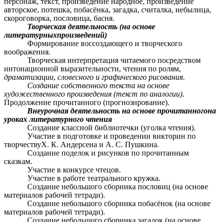
персонаж, текст, произведение народное, произведение
авторское, потешка, побасёнка, загадка, считалка, небылица,
скороговорка, пословица, басня.
Творческая деятельность (на основе
литературныхпроизведений)
Формирование воссоздающего и творческого
воображения.
Творческая интерпретация читаемого посредством
интонационной выразительности, чтения по ролям,
драматизации
,
словесного и графического рисования
.
Создание собственного текста на основе
художественного произведения (текст по аналогии)
.
Продолжение прочитанного (прогнозирование).
Внеурочная деятельность на основе прочитанногона
уроках литературного чтения
Создание классной библиотечки (уголка чтения).
Участие в подготовке и проведении викторин по
творчествуХ. К. Андерсена и А. С. Пушкина.
Создание поделок и рисунков по прочитанным
сказкам.
Участие в конкурсе чтецов.
Участие в работе театрального кружка.
Создание небольшого сборника пословиц (на основе
материалов рабочей тетради).
Создание небольшого сборника побасёнок (на основе
материалов рабочей тетради).
Создание небольшого сборника загадок (на основе