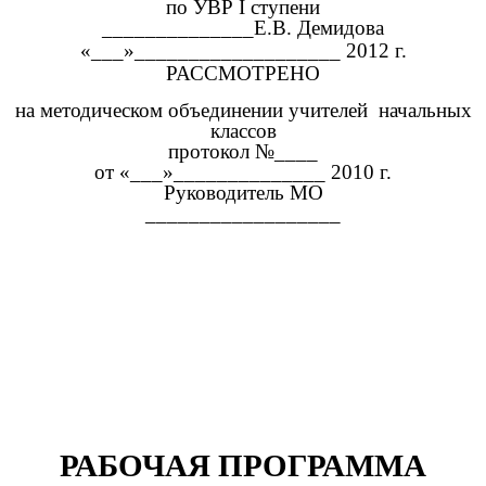
по УВР I ступени
______________Е.В. Демидова
«___»___________________ 2012 г.
РАССМОТРЕНО
на методическом объединении учителей начальных
классов
протокол №____
от «___»______________ 2010 г.
Руководитель МО
__________________
РАБОЧАЯ ПРОГРАММА