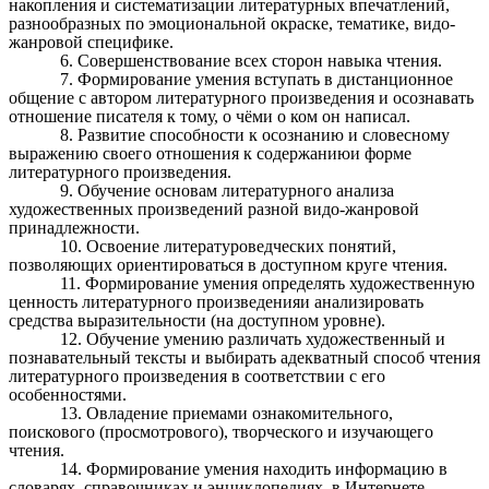
накопления и систематизации литературных впечатлений,
разнообразных по эмоциональной окраске, тематике, видо-
жанровой специфике.
6. Совершенствование всех сторон навыка чтения.
7. Формирование умения вступать в дистанционное
общение с автором литературного произведения и осознавать
отношение писателя к тому, о чёми о ком он написал.
8. Развитие способности к осознанию и словесному
выражению своего отношения к содержаниюи форме
литературного произведения.
9. Обучение основам литературного анализа
художественных произведений разной видо-жанровой
принадлежности.
10. Освоение литературоведческих понятий,
позволяющих ориентироваться в доступном круге чтения.
11. Формирование умения определять художественную
ценность литературного произведенияи анализировать
средства выразительности (на доступном уровне).
12. Обучение умению различать художественный и
познавательный тексты и выбирать адекватный способ чтения
литературного произведения в соответствии с его
особенностями.
13. Овладение приемами ознакомительного,
поискового (просмотрового), творческого и изучающего
чтения.
14. Формирование умения находить информацию в
словарях, справочниках и энциклопедиях, в Интернете.