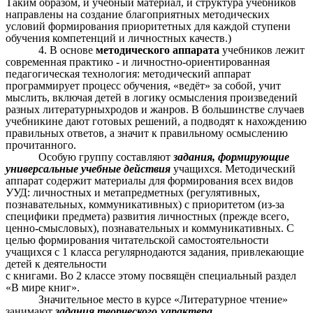
Таким образом, и учебный материал, и структура учебников
направлены на создание благоприятных методических
условий формирования приоритетных для каждой ступени
обучения компетенций и личностных качеств.)
4. В основе
методического аппарата
учебников лежит
современная практико - и личностно-ориентированная
педагогическая технология: методический аппарат
программирует процесс обучения, «ведёт» за собой, учит
мыслить, включая детей в логику осмысления произведений
разных литературныхродов и жанров. В большинстве случаев
учебникине дают готовых решений, а подводят к нахождению
правильных ответов, а значит к правильному осмыслению
прочитанного.
Особую группу составляют
задания, формирующие
универсальные учебные действия
учащихся. Методический
аппарат содержит материалы для формирования всех видов
УУД: личностных и метапредметных (регулятивных,
познавательных, коммуникативных) с приоритетом (из-за
специфики предмета) развития личностных (прежде всего,
ценно-смысловых), познавательных и коммуникативных. С
целью формирования читательской самостоятельности
учащихся с 1 класса регулярнодаются задания, привлекающие
детей к деятельности
с книгами. Во 2 классе этому посвящён специальный раздел
«В мире книг».
Значительное место в курсе «Литературное чтение»
занимают
задания творческого характера
.