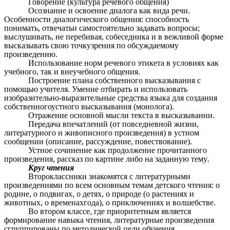
Говорение (культура речевого общения)
Осознание и освоение диалога как вида речи.
Особенности диалогического общения: способность
понимать, отвечатьи самостоятельно задавать вопросы;
выслушивать, не перебивая, собеседника и в вежливой форме
высказывать свою точкузрения по обсуждаемому
произведению.
Использование норм речевого этикета в условиях как
учебного, так и внеучебного общения.
Построение плана собственного высказывания с
помощью учителя. Умение отбирать и использовать
изобразительно-выразительные средства языка для создания
собственногоустного высказывания (монолога).
Отражение основной мысли текста в высказывании.
Передача впечатлений (от повседневной жизни,
литературного и живописного произведения) в устном
сообщении (описание, рассуждение, повествование).
Устное сочинение как продолжение прочитанного
произведения, рассказ по картине либо на заданную тему
.
Круг чтения
Второклассники знакомятся с литературными
произведениями по всем основным темам детского чтения: о
родине, о подвигах, о детях, о природе (о растениях и
животных, о временахгода), о приключениях и волшебстве.
Во втором классе, где приоритетным является
формирование навыка чтения, литературные произведения
сгруппированы по методической цели обучения.