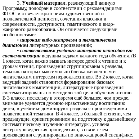
3.
Учебный материал,
реализующий данную
Программу, подобран в соответствии с рекомендациями
ФГОС и отвечает критериям художественной и
познавательной ценности, сочетания классики и
современности, доступности, тематического и видо-
жанрового разнообразия. Он отличается следующими
особенностями:
•
широким видо-жанровым и тематическим
диапазоном
литературных произведений;
•
соответствием учебного материала испособов его
систематизации
ведущим задачам каждого года обучения. (В
1 классе, когда важно вызвать интерес детей к чтению и к
урокам чтения, произведения сгруппированы в разделы,
тематика которых максимально близка жизненным и
читательским интересам первоклассников. Во 2 классе, когда
ведущей задачей становится формирование базовых
читательских компетенций, литературные произведения
систематизированы по методической цели обучения чтению.
В 3 классе, поскольку в этовремя ещё большее, чем прежде,
внимание уделяется духовно-нравственному воспитанию
детей, в учебнике доминируют разделы с произведениями
нравственной тематики. В 4 классе, в большей степени, чем
предыдущие, ориентированном на подготовку к дальнейшему
систематическому изучению литературы, усилена
литературоведческая пропедевтика, в связи с чем
произведения сгруппированы по видо-жанровой специфике.