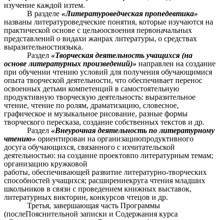
изучение каждой изтем.
В разделе
«Литературоведческая пропедевтика»
названы литературоведческие понятия, которые изучаются на
практической основе с цельюосвоения первоначальных
представлений о видахи жанрах литературы, о средствах
выразительностиязыка.
Раздел
«Творческая деятельность учащихся (на
основе литературных произведений)»
направлен на создание
при обучении чтению условий для получения обучающимися
опыта творческой деятельности, что обеспечивает перенос
освоенных детьми компетенций в самостоятельную
продуктивную творческую деятельность: выразительное
чтение, чтение по ролям, драматизацию, словесное,
графическое и музыкальное рисование, разные формы
творческого пересказа, создание собственных текстов и др.
Раздел
«Внеурочная деятельность по литературному
чтению»
ориентирован на организациюпродуктивного
досуга обучающихся, связанного с ихчитательской
деятельностью: на создание проектовпо литературным темам;
организацию кружковой
работы, обеспечивающей развитие литературно-творческих
способностей учащихся; расширениекруга чтения младших
школьников в связи с проведением книжных выставок,
литературных викторин, конкурсов чтецов и др.
Третья, завершающая часть Программы
(послеПояснительной записки и Содержания курса