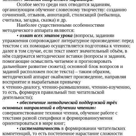
Особое место среди них отводится заданиям,
организующим обучение словесному творчеству: созданию
сочинений, отзывов, аннотаций, стилизаций (небылица,
считалка, загадка, сказка) и др.
Наиболее существенными особенностями
методического аппарата являются:
•
охват всех этапов урока
(вопросы, заданияи
упражнения сопровождают литературное произведение: перед
текстом с их помощью осуществляется подготовка к чтению;
далее в том случае, если текст имеет значительный объём, в
нём содержатся методические вставки (вопросы и задания,
помогающие осмыслить читаемое и прогнозировать
дальнейшее развитие сюжета); основной блок вопросов и
заданий расположен после текста) – таким образом,
методический аппарат окаймляет произведение, направляя
восприятие и вырабатывая привычку
к чтению-диалогу, чтению-размышлению, чтению-изучению,
то есть, формируя правильный тип читательской
деятельности);
•
обеспечение методической поддержкой трёх
основных направлений в обучении чтению:
совершенствование техники чтения, обучение работе с
текстами разной специфики и формированиеумения
ориентироваться в мире книг;
•
систематичность
в формировании читательских
компетенций, то есть постепенное нарастание сложности