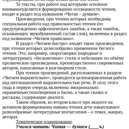
Те тексты, при работе над которыми основное
вниманиеуделяется формированию осознанности чтения,
входят в раздел под названием «Читая – думаем».
Произведения, при чтении которых необходима
специальная работа над правильностью чтения (по
предупреждению орфоэпических ошибок, а также ошибок,
искажающих звукобуквенный состав слов), включены в раздел
под названием «Читаем правильно».
В раздел «Читаем быстро» входят такие произведения,
при чтении которых целесообразно применение беглого
чтения. Это, например, скороговорки (народные и
литературные), «бесконечные» стихи и небольшие по объёму
прозаические произведения, преимущественно современных
авторов, написанные в разговорном стиле.
При чтении произведений, расположенных в разделе
«Читаем выразительно», проводится целенаправленная работа
над интонационной выразительностью речи. В силу этого
сюда в первую очередь включены эмоционально
окрашенныестихотворения и басни, а также сказки и
рассказы, содержащие диалоги.
Таким образом, во втором классе при акценте на
активном формировании навыка чтения дети накапливают
разнообразные литературные впечатления – о темах, жанрах,
авторах.
Тематическое планирование
Учимся читать: Читая — думаем (____ч.)