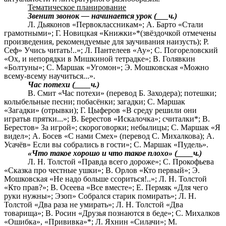
Тематическое планирование
Звенит звонок — начинается урок (___ч.)
Л. Дьяконов «Первоклассникам»; А. Барто «Стали
грамотными»; Г. Новицкая «Книжки»*(звёздочкой отмечены
произведения, рекомендуемые для заучивания наизусть); Р.
Сеф» Учись читать!..»; Л. Пантелеев «Ау»; С. Погореловский
«Ох, и непорядки в Мишкиной тетрадке»; В. Голявкин
«Болтуны»; С. Маршак «Угомон»; Э. Мошковская «Можно
всему-всему научиться...».
Час потехи (____ч.)
В. Смит «Час потехи» (перевод Б. Заходера); потешки;
колыбельные песни; побасёнки; загадки; С. Маршак
«Загадки» (отрывки); Г. Цыферов «В среду решили они
игратьв прятки...»; В. Берестов «Искалочка»; считалки*; В.
Берестов» За игрой»; скороговорки; небылицы; С. Маршак «Я
видел»; А. Босев «С нами Смех» (перевод С. Михалкова); А.
Усачёв» Если вы собрались в гости»; С. Маршак «Пудель».
«Что такое хорошо и что такое плохо» (____ч.)
Л. Н. Толстой «Правда всего дороже»; С. Прокофьева
«Сказка про честные ушки»; В. Орлов «Кто первый»; Э.
Мошковская «Не надо больше ссориться!..»; Л. Н. Толстой
«Кто прав?»; В. Осеева «Все вместе»; Е. Пермяк «Для чего
руки нужны»; Эзоп» Собрался старик помирать»; Л. Н.
Толстой «Два раза не умирать»; Л. Н. Толстой «Два
товарища»; В. Росин «Друзья познаются в беде»; С. Михалков
«Ошибка», «Прививка»*; Л. Яхнин «Силачи»; М.