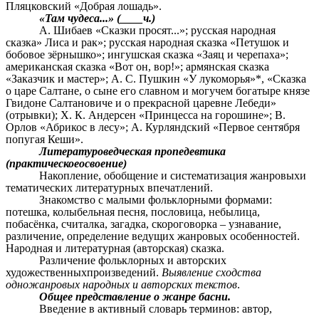
Пляцковский «Добрая лошадь».
«Там чудеса...» (____ч.)
А. Шибаев «Сказки просят...»; русская народная
сказка» Лиса и рак»; русская народная сказка «Петушок и
бобовое зёрнышко»; ингушская сказка «Заяц и черепаха»;
американская сказка «Вот он, вор!»; армянская сказка
«Заказчик и мастер»; А. С. Пушкин «У лукоморья»*, «Сказка
о царе Салтане, о сыне его славном и могучем богатыре князе
Гвидоне Салтановиче и о прекрасной царевне Лебеди»
(отрывки); X. К. Андерсен «Принцесса на горошине»; В.
Орлов «Абрикос в лесу»; А. Курляндский «Первое сентября
попугая Кеши».
Литературоведческая пропедевтика
(практическоеосвоение)
Накопление, обобщение и систематизация жанровыхи
тематических литературных впечатлений.
Знакомство с малыми фольклорными формами:
потешка, колыбельная песня, пословица, небылица,
побасёнка, считалка, загадка, скороговорка – узнавание,
различение, определение ведущих жанровых особенностей.
Народная и литературная (авторская) сказка.
Различение фольклорных и авторских
художественныхпроизведений.
Выявление сходства
одножанровых народных и авторских текстов
.
Общее представление о жанре басни.
Введение в активный словарь терминов: автор,