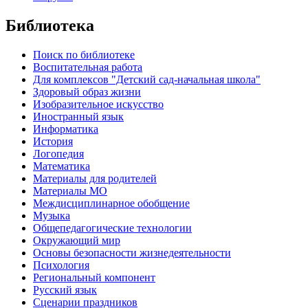
Библиотека
Поиск по библиотеке
Воспитательная работа
Для комплексов "Детский сад-начальная школа"
Здоровый образ жизни
Изобразительное искусство
Иностранный язык
Информатика
История
Логопедия
Математика
Материалы для родителей
Материалы МО
Междисциплинарное обобщение
Музыка
Общепедагогические технологии
Окружающий мир
Основы безопасности жизнедеятельности
Психология
Региональный компонент
Русский язык
Сценарии праздников