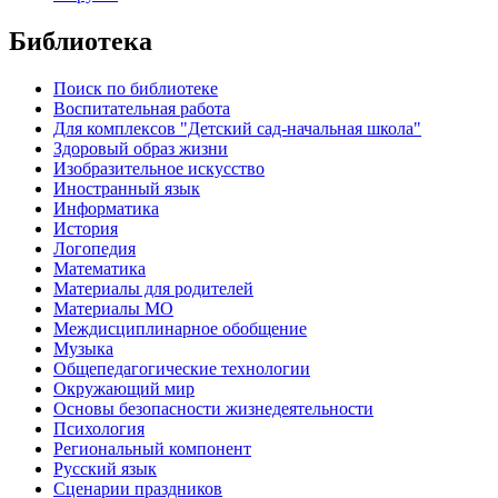
Библиотека
Поиск по библиотеке
Воспитательная работа
Для комплексов "Детский сад-начальная школа"
Здоровый образ жизни
Изобразительное искусство
Иностранный язык
Информатика
История
Логопедия
Математика
Материалы для родителей
Материалы МО
Междисциплинарное обобщение
Музыка
Общепедагогические технологии
Окружающий мир
Основы безопасности жизнедеятельности
Психология
Региональный компонент
Русский язык
Сценарии праздников