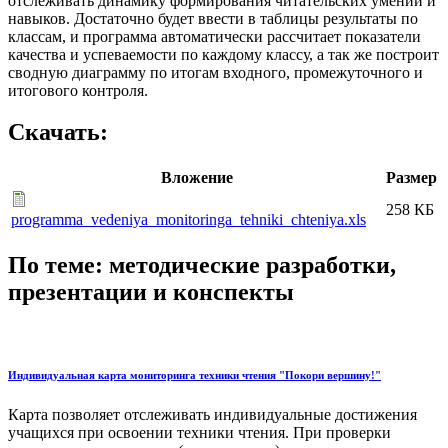
отслеживать динамику формирования читательских умений и
навыков. Достаточно будет ввести в таблицы результаты по
классам, и программа автоматически рассчитает показатели
качества и успеваемости по каждому классу, а так же построит
сводную диаграмму по итогам входного, промежуточного и
итогового контроля.
Скачать:
Вложение
Размер
258 КБ
programma_vedeniya_monitoringa_tehniki_chteniya.xls
По теме: методические разработки,
презентации и конспекты
Индивидуальная карта мониторинга техники чтения "Покори вершину!"
Карта позволяет отслеживать индивидуальные достижения
учащихся при освоении техники чтения. При проверки