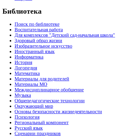
Библиотека
Поиск по библиотеке
Воспитательная работа
Для комплексов "Детский сад-начальная школа"
Здоровый образ жизни
Изобразительное искусство
Иностранный язык
Информатика
История
Логопедия
Математика
Материалы для родителей
Материалы МО
Междисциплинарное обобщение
Музыка
Общепедагогические технологии
Окружающий мир
Основы безопасности жизнедеятельности
Психология
Региональный компонент
Русский язык
Сценарии праздников