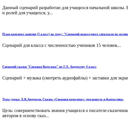
Данный сценарий разработан для учащихся начальной школы. В
и ролей для учащихся, у...
План-конспект занятия (3 класс) на тему: "Сценарий новогоднего спектакля по мот
Сценарий для класса с численностью учеников 15 человек...
Сценарий сказки "Снежная Королева" по Г.Х. Андерсену 4 класс
Сценарий + музыка (смотреть аудиофайлы) + заставки для экран
Тема урока: Х.К.Андерсен. Сказка «Снежная королева»: реальность и фантастика.
Цель: совершенствовать знания учащихся о писателе-сказочнике
автором в основу сказ...