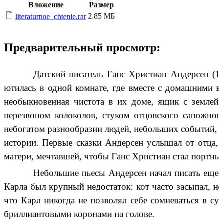
Вложение
Размер
2.85 МБ
literaturnoe_chtenie.rar
Предварительный просмотр:
Датский писатель Ганс Христиан Андерсен (
ютилась в одной комнате, где вместе с домашними
необыкновенная чистота в их доме, ящик с землей,
перезвоном колоколов, стуком отцовского сапожно
небогатом разнообразии людей, небольших событий, 
истории.
Первые сказки Андерсен услышал от отца,
матери, мечтавшей, чтобы Ганс Христиан стал портны
Небольшие пьесы Андерсен начал писать еще 
Карла был крупный недостаток: кот часто засыпал, н
что Карл никогда не позволял себе сомневаться в 
бриллиантовыми коронами на голове.