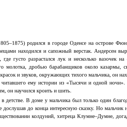
1805–1875) родился в городе Оденсе на острове Фюн
 вещами находился и сапожный верстак.
Андерсен выр
 где густо разрастался лук и несколько вазочек на
го молотка, дробью барабанщиков около казармы, 
красок и звуков, окружающих тихого мальчика, он на
 читавшего ему истории из «Тысячи и одной ночи». 
м, он научился кроить и шить.
в детстве.
В доме у мальчика был только один благо
е дослушав до конца интересную сказку. Но мальчик не
существовании колдуний, хитреца Клумне–Думне, дог