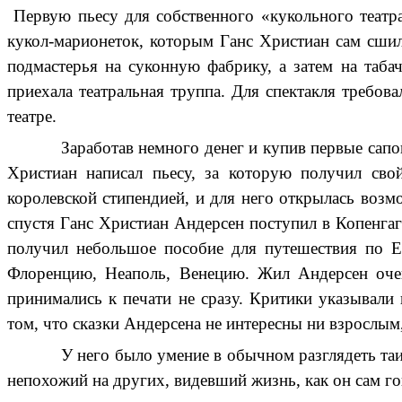
Первую пьесу для собственного «кукольного театра
кукол-марионеток, которым Ганс Христиан сам сшил
подмастерья на суконную фабрику, а затем на таба
приехала театральная труппа. Для спектакля требова
театре.
Заработав немного денег и купив первые сапо
Христиан написал пьесу, за которую получил сво
королевской стипендией, и для него открылась возм
спустя Ганс Христиан Андерсен поступил в Копенгаг
получил небольшое пособие для путешествия по Е
Флоренцию, Неаполь, Венецию. Жил Андерсен очен
принимались к печати не сразу. Критики указывали
том, что сказки Андерсена не интересны ни взрослым,
У него было умение в обычном разглядеть та
непохожий на других, видевший жизнь, как он сам го