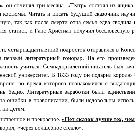
» он сочинял три месяца. «Театр» состоял из ящика 
 костюмы. Читать и писать будущий сказочник научил
чную, так как после смерти отца семья едва сводил
лся статист, и Ганс Христиан получил бессловесную 
ги, четырнадцатилетний подросток отправился в Копен
й первый литературный гонорар. На его произведе
ожность учиться. Семнадцатилетний писатель был зачи
енский университет. В 1833 году он подарил королю
вропе, во время которого познакомился с выдающи
ь бедно. Литературные заработки были единственн
 на ошибки в правописании, были недовольны исполь
 ни детям.
инственное и прекрасное.
«Нет сказок лучше тех, чем
ворил, «через волшебное стекло».