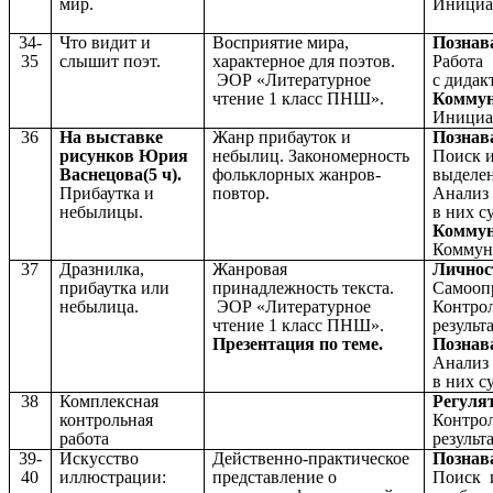
мир.
Инициа
34-
Что видит и
Восприятие мира,
Познав
35
слышит поэт.
характерное для поэтов.
Работа
ЭОР «Литературное
с
дидак
чтение 1 класс ПНШ».
Коммун
Инициа
36
На выставке
Жанр прибауток и
Познав
рисунков Юрия
небылиц. Закономерность
Поиск 
Васнецова(5 ч).
фольклорных жанров-
выделе
Прибаутка и
повтор.
Анализ 
небылицы.
в них с
Коммун
Коммуни
37
Дразнилка,
Жанровая
Личнос
прибаутка или
принадлежность текста.
Самооп
небылица.
ЭОР «Литературное
Контрол
чтение 1 класс ПНШ».
результ
Презентация по теме.
Познав
Анализ 
в них с
38
Комплексная
Регуля
контрольная
Контрол
работа
результ
39-
Искусство
Действенно-практическое
Познав
40
иллюстрации:
представление о
Поиск 