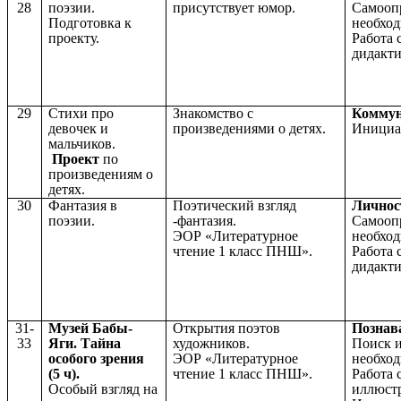
28
поэзии.
присутствует юмор.
Самооп
Подготовка к
необхо
проекту.
Работа 
дидакт
29
Стихи про
Знакомство с
Коммун
девочек и
произведениями о детях.
Инициа
мальчиков.
Проект
по
произведениям о
детях.
30
Фантазия в
Поэтический взгляд
Личнос
поэзии.
-фантазия.
Самооп
ЭОР «Литературное
необхо
чтение 1 класс ПНШ».
Работа 
дидакт
31-
Музей Бабы-
Открытия поэтов
Познав
33
Яги. Тайна
художников.
Поиск 
особого зрения
ЭОР «Литературное
необхо
(5 ч).
чтение 1 класс ПНШ».
Работа 
Особый взгляд на
иллюст