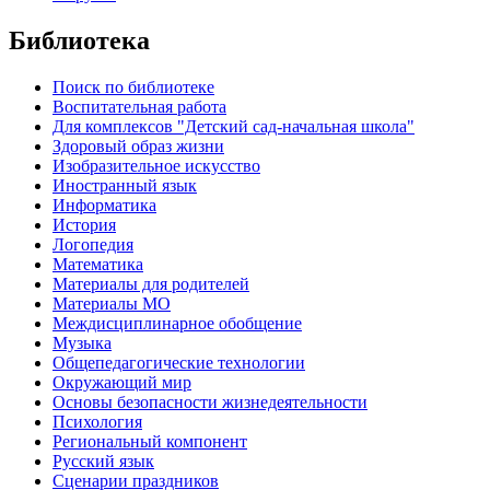
Библиотека
Поиск по библиотеке
Воспитательная работа
Для комплексов "Детский сад-начальная школа"
Здоровый образ жизни
Изобразительное искусство
Иностранный язык
Информатика
История
Логопедия
Математика
Материалы для родителей
Материалы МО
Междисциплинарное обобщение
Музыка
Общепедагогические технологии
Окружающий мир
Основы безопасности жизнедеятельности
Психология
Региональный компонент
Русский язык
Сценарии праздников