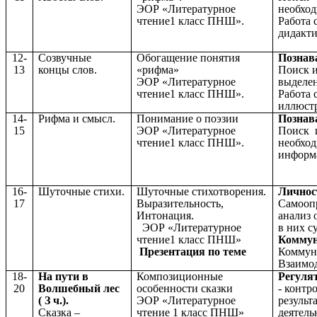
ЭОР «Литературное
необхо
чтение1 класс ПНШ».
Работа 
дидакт
12-
Созвучные
Обогащение понятия
Познав
13
концы слов.
«рифма»
Поиск 
ЭОР «Литературное
выделе
чтение1 класс ПНШ».
Работа 
иллюст
14-
Рифма и смысл.
Понимание о поэзии
Познав
15
ЭОР «Литературное
Поиск 
чтение1 класс ПНШ».
необхо
информ
16-
Шуточные стихи.
Шуточные
стихотворения.
Личнос
17
Выразительность,
Самооп
Интонация.
анализ 
ЭОР «Литературное
в
них с
чтение1 класс ПНШ»
Коммун
Презентация по теме
Коммун
Взаимод
18-
На пути в
Композиционные
Регуля
20
Волшебный лес
особенности сказки
- контр
( З ч.).
ЭОР «Литературное
результ
Сказка –
чтение 1 класс ПНШ»
деятель