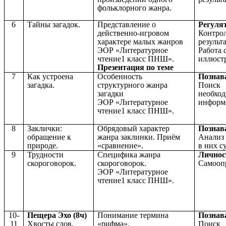
фольклорного жанра.
6
Тайны загадок.
Представление о
Регуля
действенно-игровом
Контрол
характере малых жанров
результ
ЭОР «Литературное
Работа 
чтение1 класс ПНШ».
иллюст
Презентация по теме
7
Как устроена
Особенность
Познав
загадка.
структурного жанра
Поиск 
загадки
необхо
ЭОР «Литературное
информ
чтение1 класс ПНШ».
8
Заклички:
Обрядовый характер
Познав
обращение к
жанра заклинки. Приём
Анализ 
природе.
«сравнение».
в них с
9
Трудности
Специфика жанра
Личнос
скороговорок.
скороговорок.
Самооп
ЭОР «Литературное
чтение1 класс ПНШ».
10-
Пещера Эхо (8ч)
Понимание термина
Познав
11
Хвосты слов.
«рифма».
Поиск 