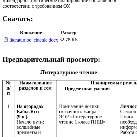
Календарно-тематическое планирование составлено в
соответствии с требованием ОУ.
Скачать:
Вложение
Размер
32.78 КБ
literaturnoe_chtenie.docx
Предварительный просмотр:
Литературное чтение
№
Наименование
Планируемые резуль
п/
разделов и тем
Предметные умения
п
1
На огородах
Понимание логики
Личнос
Бабы-Яги
сказочного жанра.
Самооп
(9 ч ).
ЭОР «Литературное
Поиск 
Начало пути:
чтение 1 класс ПНШ».
необхо
волшебные
информ
предметы и
Работа 