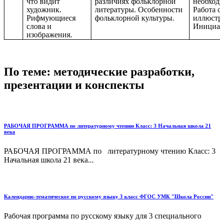
что видит
различиях фольклорной
необхо
художник.
литературы. Особенности
Работа 
Рифмующиеся
фольклорной культуры.
иллюст
слова и
Инициа
изображения.
По теме: методические разработки,
презентации и конспекты
РАБОЧАЯ ПРОГРАММА по литературному чтению Класс: 3 Начальная школа 21
века
РАБОЧАЯ ПРОГРАММА по литературному чтению Класс: 3
Начальная школа 21 века...
Календарно-тематическое по русскому языку 3 класс ФГОС УМК "Школа России"
Рабочая программа по русскому языку для 3 специального