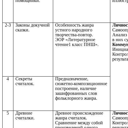
помощники.
иллюст
2-3
Законы докучной
Особенность жанра
Личнос
сказки.
устного народного
Самоопр
творчества-повтор.
Анализ 
ЭОР «Литературное
в них с
чтение1 класс ПНШ».
Коммун
Инициа
Контрол
результ
4
Секреты
Предназначение,
считалок.
сюжетно-композиционное
построение, наличие
зашифрованных слов
фольклорного жанра.
5
Древние
Древнее происхождение
Личнос
считалки.
жанра считалок.
Самооп
Сравнение между собой
Контрол
произведений одного
результ