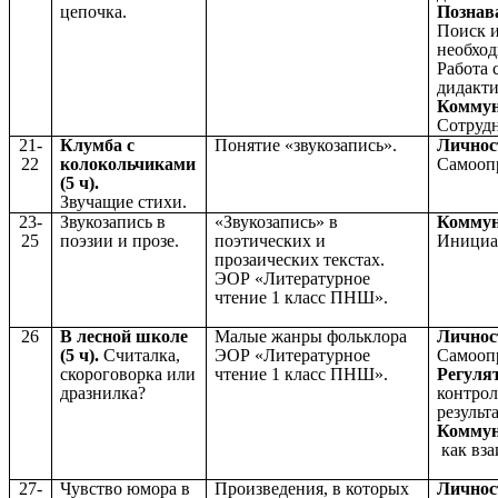
цепочка.
Познав
Поиск 
необхо
Работа 
дидакт
Комму
Сотрудн
21-
Клумба с
Понятие «звукозапись».
Личнос
22
колокольчиками
Самооп
(5 ч).
Звучащие стихи.
23-
Звукозапись в
«Звукозапись» в
Коммун
25
поэзии и прозе.
поэтических
и
Инициа
прозаических текстах.
ЭОР «Литературное
чтение 1 класс ПНШ».
26
В лесной школе
Малые жанры фольклора
Личнос
(5 ч).
Считалка,
ЭОР «Литературное
Самооп
скороговорка или
чтение 1 класс ПНШ».
Регуля
дразнилка?
контрол
результ
Комму
как вза
27-
Чувство юмора в
Произведения, в которых
Личнос