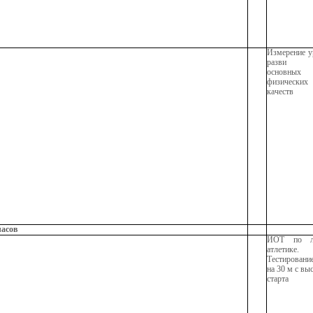
Измерение у
разви 
основных
физических
качеств
часов
ИОТ по ле
атлетике.
Тестировани
на 30 м с вы
старта