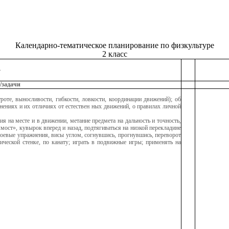
Календарно-тематическое планирование по физкультуре
2 класс
4
/задачи
роте, выносливости, гибкости, ловкости, координации движений); об
нениях и их отличиях от естествен ных движений, о правилах личной
ия на месте и в движении, метание предмета на дальность и точность,
«мост», кувырок вперед и назад, подтягиваться на низкой перекладине
троевые упражнения, висы углом, согнувшись, прогнувшись, переворот
ической стенке, по канату; играть в подвижные игры; применять на