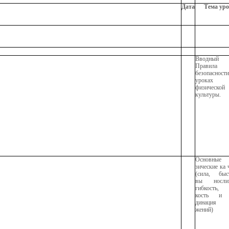
Дата
Тема ур
Вводный у
Правила
безопаснос
уроках
физической
культуры.
Основны
зические ка 
(сила, быст
вы нослив
гибкость,
кость и 
динация
жений)