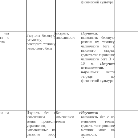
физической культуре
 чел
Быстрота,
Научатся:
Разучить беговую
ега с
выносливость
выполнять беговую
разминку;
рта
размин ку, технику
повторить технику
челночного бега с
челночного бега
высокого старта;
сдавать тес тирование
челночного бега 3 х
10 м;
Получат
возможность
научиться:
вести
тетрадь по
физической культуре
ча на
Изучить бег с
Бег с
Научатся:
изменением
изменением
выполнять бег с из
темпа; провести
темпа
менением темпа,
упражнения,
сдавать тестирование
направленные на
метания мяча на
развитие коор
дальность;