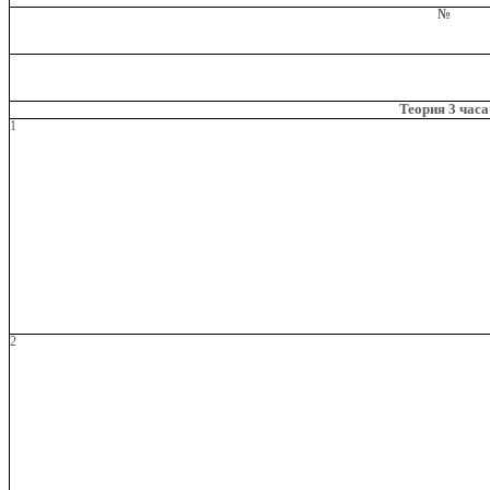
№
Теория 3 часа
1
2