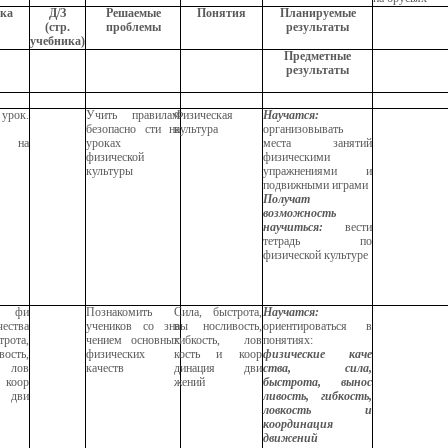
ока
Д/З
Решаемые
Понятия
Планируемые
(стр.
проблемы
результаты
учебника)
Предметные
результаты
рок.
Учить правилам
Физическая
Научатся:
безопасно сти на
культура
организовывать
ти на
уроках
места занятий
физической
физическими
культуры
упражнениями и
подвижными играми
Получат
возможность
научиться:
вести
тетрадь по
физической культуре
е фи
Познакомить
Сила, быстрота,
Научатся:
чества
учеников со зна
вы носливость,
ориентироваться в
рота,
чением основных
гибкость, лов
понятиях:
ость,
физических
кость и коор
физические каче
 лов
качеств
динация дви
ства, сила,
коор
жений
быстрота, вынос
 дви
ливость, гибкость,
ловкость и
координация
движений