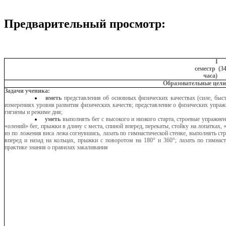
Предварительный просмотр:
I
семестр (3
часа)
Образовательные цели
Задачи ученика:
иметь
представления об основных физических качествах (силе, быст
измерениях уровня развития физических качеств; представление о физических упраж
гигиены и режиме дня;
уметь
выполнять бег с высокого и низкого старта, строевые упражнен
«олений» бег, прыжки в длину с места, спиной вперед, перекаты, стойку на лопатках, 
из по ложения виса лежа согнувшись, лазать по гимнастической стенке, выполнять с
вперед и назад на кольцах, прыжки с поворотом на 180° и 360°; лазать по гимнаст
практике знания о правилах закаливания