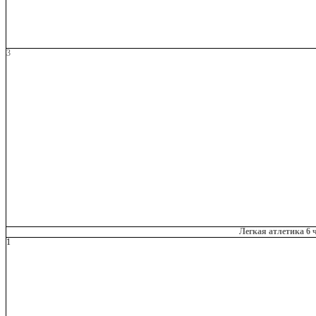
3
Легкая атлетика 6 
1