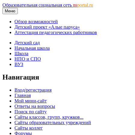
Образовательная социальная сеть
ns
portal.ru
Меню
Обзор возможностей
Детский проект «Алые паруса»
Аттестация педагогических работников
Детский сад
Начальная школа
Школа
НПО и СПО
ВУЗ
Навигация
Вход/регистрация
Главная
Мой мини-сайт
Ответы на вопросы
Поиск по сайту
Сайты классов, групп, кружков...
Сайты образовательных учреждений
Сайты коллег
Форумы