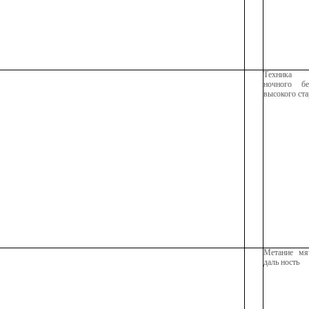
Техника
ночного б
высокого ста
Метание мя
даль ность