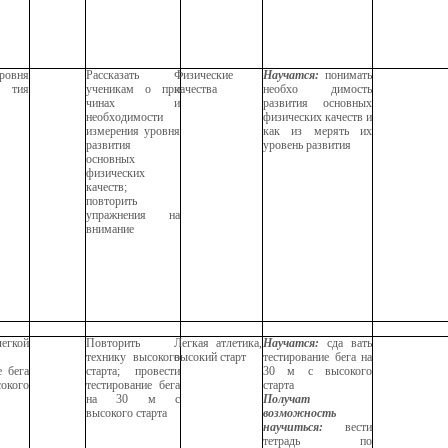
ровня
Рассказать
Физические
Научатся:
понимать
тия
ученикам о при
качества
необхо димость
чинах и
развития основных
необходимости
физических качеств и
измерения уровня
как из мерять их
развития
уровень развития
основных
физических
качеств;
повторить
упражнения на
внимание
гкой
Повторить
Легкая атлетика,
Научатся:
сда вать
технику высокого
высокий старт
тестирование бега на
е бега
старта; провести
30 м с высокого
сокого
тестирование бега
старта
на 30 м с
Получат
высокого старта
возможность
научиться:
вести
тетрадь по