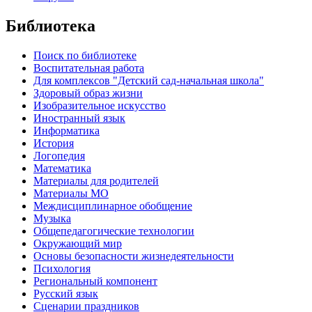
Библиотека
Поиск по библиотеке
Воспитательная работа
Для комплексов "Детский сад-начальная школа"
Здоровый образ жизни
Изобразительное искусство
Иностранный язык
Информатика
История
Логопедия
Математика
Материалы для родителей
Материалы МО
Междисциплинарное обобщение
Музыка
Общепедагогические технологии
Окружающий мир
Основы безопасности жизнедеятельности
Психология
Региональный компонент
Русский язык
Сценарии праздников