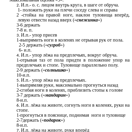
И.п.- о. с. лицом внутрь круга, в шаге от обруча.
1- положить руки на плечи соседу слева и справа
2 -стойка на правой ноге, наклон туловища вперёд,
левую отвести назад вверх («
снежинка
»)
3-6 держать
7-8 и. п.
И.п.- упор присев
1-выпрямить ноги в коленях не отрывая рук от пола.
2-5 держать («
сугроб
»)
6- и.п.
И.п.- упор лёжа на предплечьях, вокруг обруча.
1-отрывая таз от пола придти в положение упор на
предплечьях и стопе. Туловище параллельно полу.
2-9 держать («
солнышко
»)
10-и.п.
И.п.- упор лёжа на предплечьях.
1-выпрямляя руки, максимально прогнуться назад
2-сгибая ноги в коленях, приблизить стопы к голове
3-7 держать («
мандарин
»)
8-и.п.
И.п. лёжа на животе, согнуть ноги в коленях, руки на
стопе.
1-прогнуться в пояснице, поднимая ноги и туловище
2-7держать («
подарок
»)
8-и.п.
И.п. лёжа на животе, руки вперёд