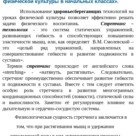
физической культуры в начальных классах».
Использование
здоровьесберегающих
технологий на
уроках физической культуры позволяет эффективно решать
задачи физического воспитания
.
Стретчинг
–
технология
-
это система статических упражнений,
развивающих гибкость и способствующих повышению
эластичности мышц, или, как определяет В.М. Смолевский –
это «целый ряд упражнений, направленных на
совершенствование гибкости и развитие подвижности в
суставах».
Термин
стретчинг
происходит от английского слова
«stretching» - «натянуть, растягивать». Следовательно,
стретчинг преимущественно обеспечивает развитие гибкости
и подвижности в суставах. Вместе с тем следует отметить
особую роль стретчинга в развитии многогранных
координационных способностей (ловкости), статической силы
и выносливости. Заметно её регулирующее влияние на
дыхательную и сердечно-сосудистую системы.
Физиологическая сущность стретчинга заключается в
том, что при растягивании мышц и удержании
определенной позы в них активизируются процессы