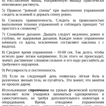
4) Расслабление мышц. Напряженную мышцу практически
невозможно растянуть.
5) Правило “ровной спины” при выполнении упражнений
следить за осанкой и держать спину ровно.
6) Снижать травматичность. Следить за правильностью
выполнения техники упражнений и соблюдать принцип “от
простого к сложному”.
7) Спокойное дыхание. Дышать следует медленно, ровно и
глубоко, не задерживая дыхания. Каждое новое упражнение
начинать со вдоха, исключение составляют наклоны ( с
выдоха).
8) Среднее время упражнения – 10-60 сек. Так долго, чтобы
исчезло даже легкое напряжение. Если этого не происходит,
значит, растяжение слишком сильное и его надо расслабить до
требуемого ощущения.
9) Регулярность и постепенность.
10) Если на следующий день появилась лёгкая боль в
различных звеньях тела, не пугайтесь. Это значит, что занятия
не прошли даром.
Использование
стретчинга
на уроках физической культуры
позволяет всем учащимся заниматься одновременно и
самостоятельно, не требуя дополнительного инвентаря и
оборудования. Время, отводимое упражнениям