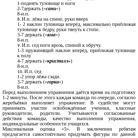
1-поднять туловище и ноги
2-7держать («
сани
»)
8-и.п.
И.п. лёжа на спине, руки вверх
1- 2 наклон туловища вперёд, максимально приближая
туловище к бедру, руки тянуть к стопе.
3-7 держать («
яма
»)
8-и.п.
И.п. сед ноги врозь, спиной к обручу.
1-3 пружинящий наклон вперёд, приближая туловище
к полу
4-7 держать («
кристалл»
)
8-и.п.
И.п. сед
1-2 упор лёжа сзади.
3-7 держать («
горка
»)
8-и.п.
Перед выполнением упражнения даётся время на подготовку
1-2 минуты. После этого каждая команда по очереди, согласно
жеребьёвки выполняет упражнение. В судействе могут
принимать участие освобождённые ученики, классные
руководители, родители. Учитываются согласованные
действия команды, качество выполнения упражнения,
индивидуальные особенности учащихся.
Максимальная оценка «5». В заключении ребятам
предлагается самостоятельно придумать фигуры по данной