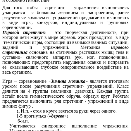
и особенно гимнастике.
Для того чтобы стретчинг – упражнения выполнялись
учащимися с большим желанием и настроением, ранее
разученные комплексы упражнений предлагается выполнять
в виде игры, конкурсов, индивидуальных и групповых
соревнований.
Игровой стретчинг
– это творческая деятельность, при
которой дети живут в мире образов. Урок проводится в виде
тематической игры, состоящей из взаимосвязанных ситуаций,
заданий и упражнений. Методика
игрового
стретчинга
основана на статичных растяжках мышц тела и
суставно- связочного аппарата рук, ног, позвоночника,
позволяющих предотвратить нарушения осанки и исправить
её, оказывающих глубокое оздоровительное воздействие на
весь организм.
Игра – соревнование «
Зимняя мозаика
» является итоговым
уроком после разучивания стретчинг- упражнений. Класс
делится на 4 группы (мальчики, девочки). Каждая группа
встаёт возле гимнастического обруча, образуя круг. Ребятам
предлагается выполнить ряд стретчинг - упражнений в виде
зимних фигур .
И.п. - стоя в круге взяться за руки через одного.
1-5 прогнуться («
дерево
»)
6-и.п.
Учитывается синхронное выполнение упражнения.
Максимальная оценка «5».