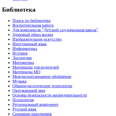
Библиотека
Поиск по библиотеке
Воспитательная работа
Для комплексов "Детский сад-начальная школа"
Здоровый образ жизни
Изобразительное искусство
Иностранный язык
Информатика
История
Логопедия
Математика
Материалы для родителей
Материалы МО
Междисциплинарное обобщение
Музыка
Общепедагогические технологии
Окружающий мир
Основы безопасности жизнедеятельности
Психология
Региональный компонент
Русский язык
Сценарии праздников