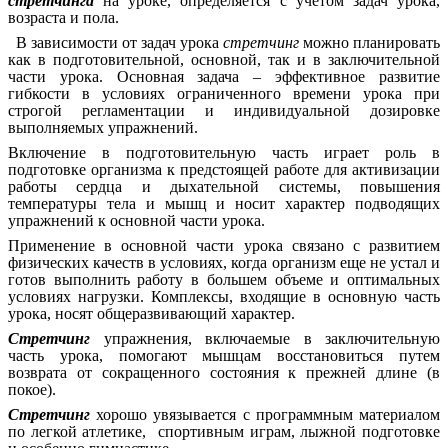
стретчинга
на уроке, определяется с учетом задач урока,
возраста и пола.
В зависимости от задач урока
стретчинг
можно планировать
как в подготовительной, основной, так и в заключительной
части урока. Основная задача – эффективное развитие
гибкости в условиях ограниченного времени урока при
строгой регламентации и индивидуальной дозировке
выполняемых упражнений.
Включение в подготовительную часть играет роль в
подготовке организма к предстоящей работе для активизации
работы сердца и дыхательной системы, повышения
температуры тела и мышц и носит характер подводящих
упражнений к основной части урока.
Применение в основной части урока связано с развитием
физических качеств в условиях, когда организм еще не устал и
готов выполнить работу в большем объеме и оптимальных
условиях нагрузки. Комплексы, входящие в основную часть
урока, носят общеразвивающий характер.
Стретчинг
упражнения, включаемые в заключительную
часть урока, помогают мышцам восстановиться путем
возврата от сокращенного состояния к прежней длине (в
покое).
Стретчинг
хорошо увязывается с программным материалом
по легкой атлетике, спортивным играм, лыжной подготовке