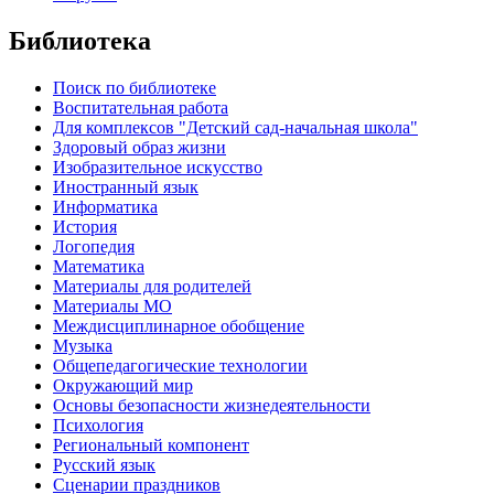
Библиотека
Поиск по библиотеке
Воспитательная работа
Для комплексов "Детский сад-начальная школа"
Здоровый образ жизни
Изобразительное искусство
Иностранный язык
Информатика
История
Логопедия
Математика
Материалы для родителей
Материалы МО
Междисциплинарное обобщение
Музыка
Общепедагогические технологии
Окружающий мир
Основы безопасности жизнедеятельности
Психология
Региональный компонент
Русский язык
Сценарии праздников