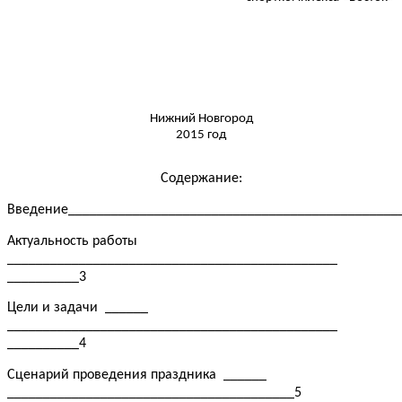
Нижний Новгород
2015 год
Содержание:
Введение______________________________________________
Актуальность работы
______________________________________________
__________3
Цели и задачи ______
______________________________________________
__________4
Сценарий проведения праздника ______
________________________________________5