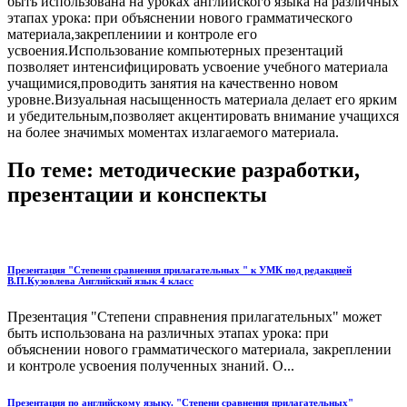
быть использована на уроках английского языка на различных
этапах урока: при объяснении нового грамматического
материала,закреплениии и контроле его
усвоения.Использование компьютерных презентаций
позволяет интенсифицировать усвоение учебного материала
учащимися,проводить занятия на качественно новом
уровне.Визуальная насыщенность материала делает его ярким
и убедительным,позволяет акцентировать внимание учащихся
на более значимых моментах излагаемого материала.
По теме: методические разработки,
презентации и конспекты
Презентация "Степени сравнения прилагательных " к УМК под редакцией
В.П.Кузовлева Английский язык 4 класс
Презентация "Степени справнения прилагательных" может
быть использована на различных этапах урока: при
объяснении нового грамматического материала, закреплении
и контроле усвоения полученных знаний. О...
Презентация по английскому языку. "Степени сравнения прилагательных"