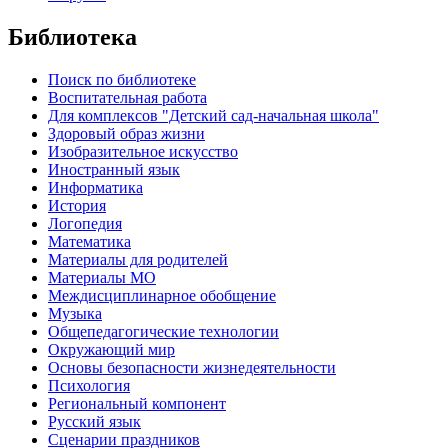
Библиотека
Поиск по библиотеке
Воспитательная работа
Для комплексов "Детский сад-начальная школа"
Здоровый образ жизни
Изобразительное искусство
Иностранный язык
Информатика
История
Логопедия
Математика
Материалы для родителей
Материалы МО
Междисциплинарное обобщение
Музыка
Общепедагогические технологии
Окружающий мир
Основы безопасности жизнедеятельности
Психология
Региональный компонент
Русский язык
Сценарии праздников