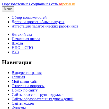
Образовательная социальная сеть
ns
portal.ru
Меню
Обзор возможностей
Детский проект «Алые паруса»
Аттестация педагогических работников
Детский сад
Начальная школа
Школа
НПО и СПО
ВУЗ
Навигация
Вход/регистрация
Главная
Мой мини-сайт
Ответы на вопросы
Поиск по сайту
Сайты классов, групп, кружков...
Сайты образовательных учреждений
Сайты коллег
Форумы