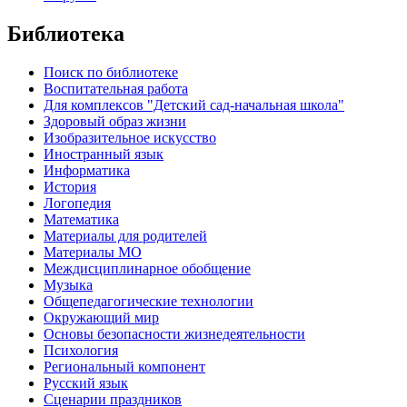
Библиотека
Поиск по библиотеке
Воспитательная работа
Для комплексов "Детский сад-начальная школа"
Здоровый образ жизни
Изобразительное искусство
Иностранный язык
Информатика
История
Логопедия
Математика
Материалы для родителей
Материалы МО
Междисциплинарное обобщение
Музыка
Общепедагогические технологии
Окружающий мир
Основы безопасности жизнедеятельности
Психология
Региональный компонент
Русский язык
Сценарии праздников