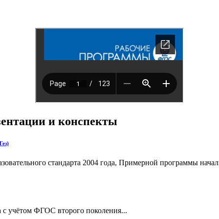
езентации и конспекты
Гез)
разовательного стандарта 2004 года, Примерной программы нача
а с учётом ФГОС второго поколения...