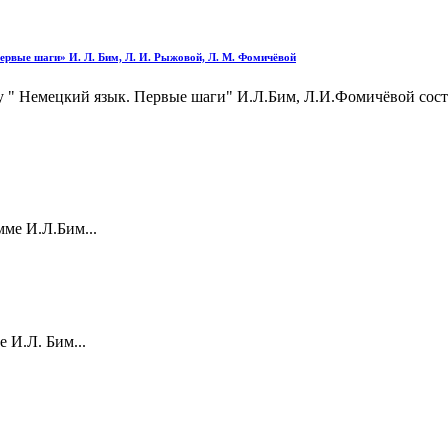
ервые шаги» И. Л. Бим, Л. И. Рыжовой, Л. М. Фомичёвой
ку " Немецкий язык. Первые шаги" И.Л.Бим, Л.И.Фомичёвой сос
мме И.Л.Бим...
 И.Л. Бим...