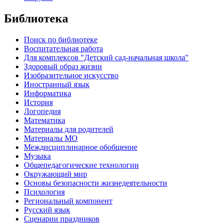
Библиотека
Поиск по библиотеке
Воспитательная работа
Для комплексов "Детский сад-начальная школа"
Здоровый образ жизни
Изобразительное искусство
Иностранный язык
Информатика
История
Логопедия
Математика
Материалы для родителей
Материалы МО
Междисциплинарное обобщение
Музыка
Общепедагогические технологии
Окружающий мир
Основы безопасности жизнедеятельности
Психология
Региональный компонент
Русский язык
Сценарии праздников