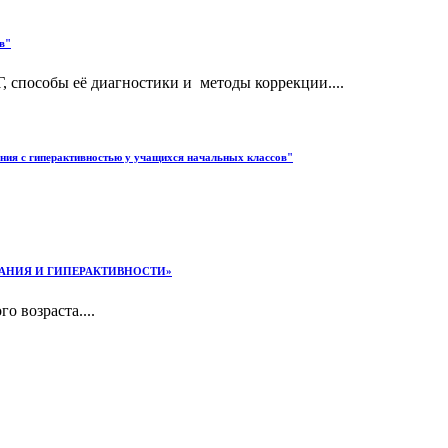
в"
 способы её диагностики и методы коррекции....
ния с гиперактивностью у учащихся начальных классов"
ВНИМАНИЯ И ГИПЕРАКТИВНОСТИ»
 возраста....