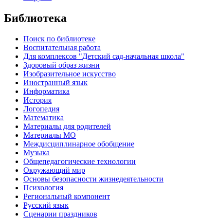
Библиотека
Поиск по библиотеке
Воспитательная работа
Для комплексов "Детский сад-начальная школа"
Здоровый образ жизни
Изобразительное искусство
Иностранный язык
Информатика
История
Логопедия
Математика
Материалы для родителей
Материалы МО
Междисциплинарное обобщение
Музыка
Общепедагогические технологии
Окружающий мир
Основы безопасности жизнедеятельности
Психология
Региональный компонент
Русский язык
Сценарии праздников