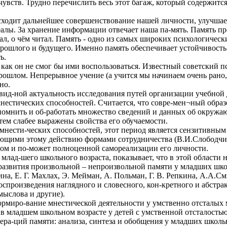
вств. Трудно перечислить весь этот багаж, который содержится
одит дальнейшее совершенствование нашей личности, улучшаетс
лы. За хранение информации отвечает наша па-мять. Память проя
л, о чём читал. Память - одно из самых широких психологических
рошлого и будущего. Именно память обеспечивает устойчивость 
ь.
к как он не смог бы ими воспользоваться. Известный советский 
прошлом. Непрерывное учение (а учится мы начинаем очень рано,
но.
евид-ной актуальность исследования путей организации учебной
мнестических способностей. Считается, что совре-мен¬ный обра
апомнить и об-работать множество сведений и данных об окруж
 тем слабее выражены свойства его обучаемости.
мнести-ческих способностей, этот период является сензитивным
ующими этому действию формами сотрудничества (В.И.Слободчик
елом и по-может полноценной самореализации его личности.
млад-шего школьного возраста, показывает, что в этой области
развития произвольной – непроизвольной памяти у младших школ
а, Е. Г. Махлах, Э. Мейман, А. Польман, Г. В. Репкина, А.А.См
оспроизведения наглядного и словесного, кон-кретного и абстра
мыслова и другие).
ормиро-вание мнестической деятельности у умственно отсталых
в младшем школьном возрасте у детей с умственной отсталостью
ра-ций памяти: анализа, синтеза и обобщения у младших школьн