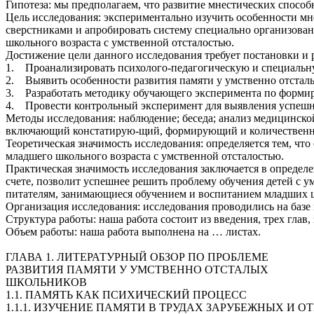
Гипотеза: мы предполагаем, что развитие мнестических спосо
Цель исследования: экспериментально изучить особенности м
сверстниками и апробировать систему специально организов
школьного возраста с умственной отсталостью.
Достижение цели данного исследования требует постановки и 
1. Проанализировать психолого-педагогическую и специальну
2. Выявить особенности развития памяти у умственно отстал
3. Разработать методику обучающего эксперимента по формир
4. Провести контрольный эксперимент для выявления успешн
Методы исследования: наблюдение; беседа; анализ медицинско
включающий констатирую-щий, формирующий и количественн
Теоретическая значимость исследования: определяется тем, что
младшего школьного возраста с умственной отсталостью.
Практическая значимость исследования заключается в определ
счете, позволит успешнее решить проблему обучения детей с 
питателям, занимающиеся обучением и воспитанием младших ш
Организация исследования: исследования проводились на базе 
Структура работы: наша работа состоит из введения, трех глав
Объем работы: наша работа выполнена на … листах.
ГЛАВА 1. ЛИТЕРАТУРНЫЙ ОБЗОР ПО ПРОБЛЕМЕ
РАЗВИТИЯ ПАМЯТИ У УМСТВЕННО ОТСТАЛЫХ
ШКОЛЬНИКОВ
1.1. ПАМЯТЬ КАК ПСИХИЧЕСКИЙ ПРОЦЕСС
1.1.1. ИЗУЧЕНИЕ ПАМЯТИ В ТРУДАХ ЗАРУБЕЖНЫХ И 