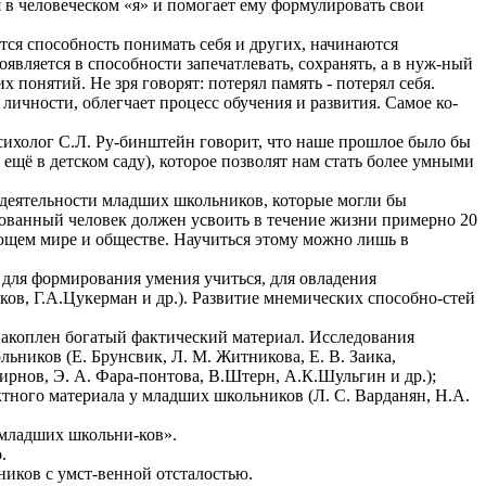
 в человеческом «я» и помогает ему формулировать свои
я способность понимать себя и других, начинаются
вляется в способности запечатлевать, сохранять, а в нуж-ный
 понятий. Не зря говорят: потерял память - потерял себя.
личности, облегчает процесс обучения и развития. Самое ко-
психолог С.Л. Ру-бинштейн говорит, что наше прошлое было бы
 ещё в детском саду), которое позволят нам стать более умными
 деятельности младших школьников, которые могли бы
зованный человек должен усвоить в течение жизни примерно 20
ающем мире и обществе. Научиться этому можно лишь в
 для формирования умения учиться, для овладения
ов, Г.А.Цукерман и др.). Развитие мнемических способно-стей
 накоплен богатый фактический материал. Исследования
ьников (Е. Брунсвик, Л. М. Житникова, Е. В. Заика,
ирнов, Э. А. Фара-понтова, В.Штерн, А.К.Шульгин и др.);
ктного материала у младших школьников (Л. С. Варданян, Н.А.
 младших школьни-ков».
.
иков с умст-венной отсталостью.