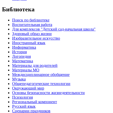
Библиотека
Поиск по библиотеке
Воспитательная работа
Для комплексов "Детский сад-начальная школа"
Здоровый образ жизни
Изобразительное искусство
Иностранный язык
Информатика
История
Логопедия
Математика
Материалы для родителей
Материалы МО
Междисциплинарное обобщение
Музыка
Общепедагогические технологии
Окружающий мир
Основы безопасности жизнедеятельности
Психология
Региональный компонент
Русский язык
Сценарии праздников