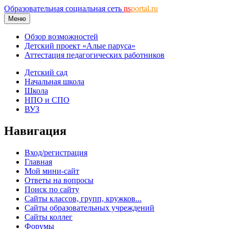
Образовательная социальная сеть
ns
portal.ru
Меню
Обзор возможностей
Детский проект «Алые паруса»
Аттестация педагогических работников
Детский сад
Начальная школа
Школа
НПО и СПО
ВУЗ
Навигация
Вход/регистрация
Главная
Мой мини-сайт
Ответы на вопросы
Поиск по сайту
Сайты классов, групп, кружков...
Сайты образовательных учреждений
Сайты коллег
Форумы