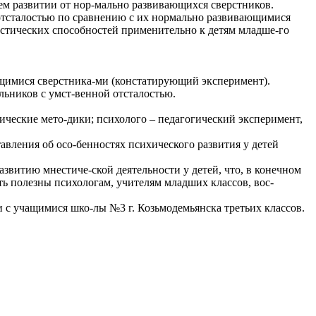
ем развитии от нор-мально развивающихся сверстников.
 отсталостью по сравнению с их нормально развивающимися
стических способностей применительно к детям младше-го
щимися сверстника-ми (констатирующий эксперимент).
ьников с умст-венной отсталостью.
ические мето-дики; психолого – педагогический эксперимент,
тавления об осо-бенностях психического развития у детей
звитию мнестиче-ской деятельности у детей, что, в конечном
ь полезны психологам, учителям младших классов, вос-
и с учащимися шко-лы №3 г. Козьмодемьянска третьих классов.