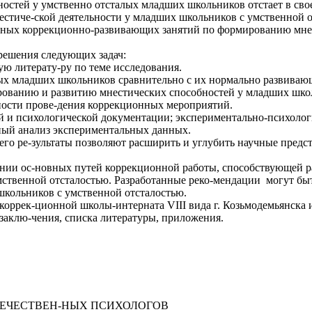
бностей у умственно отсталых младших школьников отстает в сво
нестиче-ской деятельности у младших школьников с умственной
анных коррекционно-развивающих занятий по формированию мне
решения следующих задач:
ю литерату-ру по теме исследования.
ых младших школьников сравнительно с их нормально развиваю
ованию и развитию мнестических способностей у младших школ
ости прове-дения коррекционных мероприятий.
й и психологической документации; экспериментально-психолог
ый анализ экспериментальных данных.
 его ре-зультаты позволяют расширить и углубить научные предс
ении ос-новных путей коррекционной работы, способствующей ра
умственной отсталостью. Разработанные реко-мендации могут быт
кольников с умственной отсталостью.
коррек-ционной школы-интерната VIII вида г. Козьмодемьянска 
, заклю-чения, списка литературы, приложения.
ОТЕЧЕСТВЕН-НЫХ ПСИХОЛОГОВ