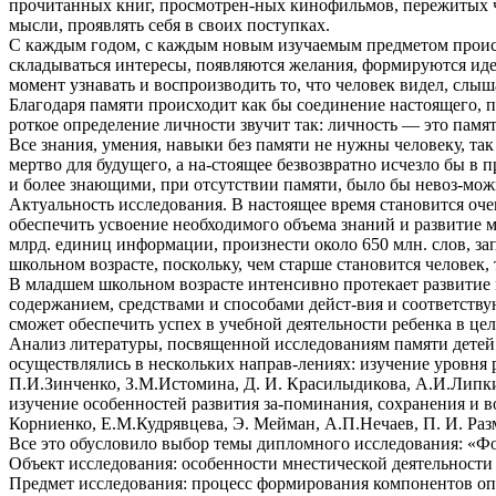
прочитанных книг, просмотрен-ных кинофильмов, пережитых чу
мысли, проявлять себя в своих поступках.
С каждым годом, с каждым новым изучаемым предметом происх
складываться интересы, появляются желания, формируются идеа
момент узнавать и воспроизводить то, что человек видел, слыша
Благодаря памяти происходит как бы соединение настоящего, п
роткое определение личности звучит так: личность — это памят
Все знания, умения, навыки без памяти не нужны человеку, та
мертво для будущего, а на-стоящее безвозвратно исчезло бы в 
и более знающими, при отсутствии памяти, было бы невоз-мож
Актуальность исследования. В настоящее время становится оч
обеспечить усвоение необходимого объема знаний и развитие 
млрд. единиц информации, произнести около 650 млн. слов, з
школьном возрасте, поскольку, чем старше становится человек,
В младшем школьном возрасте интенсивно протекает развитие 
содержанием, средствами и способами дейст-вия и соответств
сможет обеспечить успех в учебной деятельности ребенка в ц
Анализ литературы, посвященной исследованиям памяти детей 
осуществлялись в нескольких направ-лениях: изучение уровня 
П.И.Зинченко, З.М.Истомина, Д. И. Красилыдикова, А.И.Липкин
изучение особенностей развития за-поминания, сохранения и в
Корниенко, Е.М.Кудрявцева, Э. Мейман, А.П.Нечаев, П. И. Раз
Все это обусловило выбор темы дипломного исследования: «Ф
Объект исследования: особенности мнестической деятельности 
Предмет исследования: процесс формирования компонентов опе