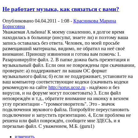
Не работает музыка, как связаться с вами?
Опубликовано 04.04.2011 - 1:08 -
Красникова Марина
Борисовна
Уважаемая Альбина! К моему сожалению, я долгое время
находилась в больнице (инсульт, знаете ли) и поэтому ваша
запись оставалась без ответа. Человек, по моей просьбе
размещавший материалы, видимо, не обратил на неё своё
внимание. Приношу извинения и готова вам помочь: 1.
Разархивируйте файл. 2. В папке дожна быть презентация и
музыкальный файл. Если они не повреждены при скачивании,
проверьте: а) поддерживает ли вашам ОС формат
музыкального файла; б) если не поддерживает, установите на
ваш компьютер соответствующие кодеки (скачивать кодеки
рекомендую на сайте
http://sorus.ucoz.ru
- надёжно и без
вирусов, и на форуме могут посоветовать) 3. Если файл
неповреждён и т.д., обратите внимание на иконку в вехнем
углу презентации - "громкоговоритель". Это - значок
подключения звукового файла. Попробуйте переустановить
подключение и запустить презентацию. 4, Если проблема не
решена или файл повреждён, сообщите мне ЗДЕСЬ, и я
перезалью файл. С уважением, М.Б. (guru1)
изменить