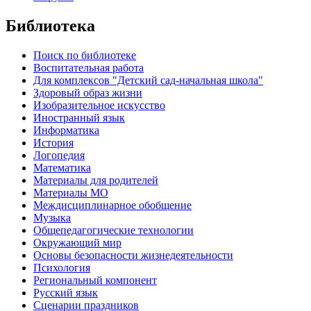
Библиотека
Поиск по библиотеке
Воспитательная работа
Для комплексов "Детский сад-начальная школа"
Здоровый образ жизни
Изобразительное искусство
Иностранный язык
Информатика
История
Логопедия
Математика
Материалы для родителей
Материалы МО
Междисциплинарное обобщение
Музыка
Общепедагогические технологии
Окружающий мир
Основы безопасности жизнедеятельности
Психология
Региональный компонент
Русский язык
Сценарии праздников