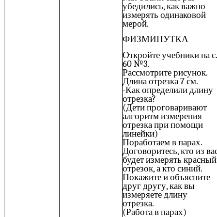
убедились, как важно
измерять одинаковой
мерой.
ФИЗМИНУТКА
Откройте учебники на с.
60 №3.
Рассмотрите рисунок.
Длина отрезка 7 см.
-Как определили длину
отрезка?
(Дети проговаривают
алгоритм измерения
отрезка при помощи
линейки)
Поработаем в парах.
Договоритесь, кто из ва
будет измерять красный
отрезок, а кто синий.
Покажите и объясните
друг другу, как вы
измеряете длину
отрезка.
(Работа в парах)