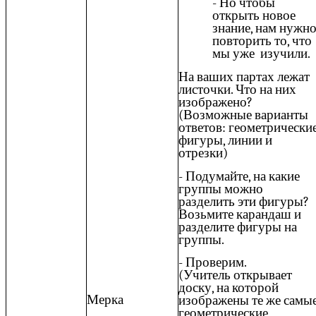
- Но чтобы
открыть новое
знание, нам нужн
повторить то, что
мы уже изучили.
На ваших партах лежат
листочки. Что на них
изображено?
(Возможные варианты
ответов: геометрически
фигуры, линии и
отрезки)
- Подумайте, на какие
группы можно
разделить эти фигуры?
Возьмите карандаш и
разделите фигуры на
группы.
- Проверим.
(Учитель открывает
доску, на которой
Мерка
изображены те же самы
геометрические