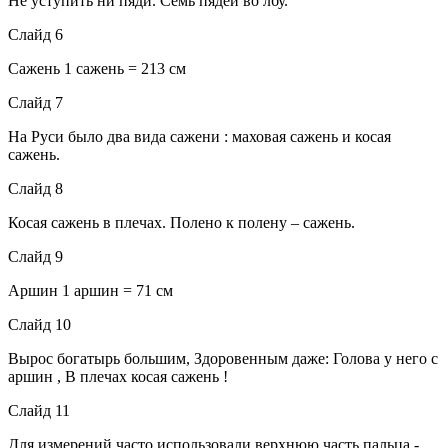
Не уступить ни пяди. Семь пядей во лбу.
Слайд 6
Сажень 1 сажень = 213 см
Слайд 7
На Руси было два вида сажени : маховая сажень и косая
сажень.
Слайд 8
Косая сажень в плечах. Полено к полену – сажень.
Слайд 9
Аршин 1 аршин = 71 см
Слайд 10
Вырос богатырь большим, Здоровенным даже: Голова у него с
аршин , В плечах косая сажень !
Слайд 11
Для измерений часто использовали верхнюю часть пальца -