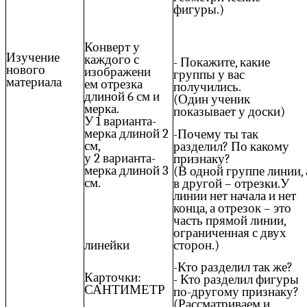
фигуры.)
Конверт у
Изучение
каждого с
- Покажите, какие
нового
изображени
группы у вас
материала
ем отрезка
получились.
длиной 6 см и
(Один ученик
мерка.
показывает у доски)
У 1 варианта-
мерка длиной 2
-Почему ты так
см,
разделил? По какому
у 2 варианта-
признаку?
мерка длиной 3
(В одной группе линии, 
см.
в другой – отрезки.У
линии нет начала и нет
конца, а отрезок – это
часть прямой линии,
ограниченная с двух
сторон.)
линейки
-Кто разделил так же?
Карточки:
- Кто разделил фигуры
САНТИМЕТР
по-другому признаку?
(Рассматриваем и