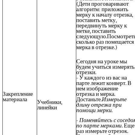
(Дети проговаривают
алгоритм: приложить
мерку к началу отрезка,
поставить метку,
передвинуть мерку к
метке, поставить
следующую.Посмотреть
сколько раз помещается
мерка в отрезке.)
Сегодня на уроке мы
будем учиться измерять
отрезки.
- У каждого из вас на
парте лежит конверт. В
нем изображение
отрезка и мерка.
Закрепление
Достаньте.
Измерьте
материала
Учебники,
длину отрезка при
линейки
помощи мерки.
-
Поменяйтесь с соседо
по парте мерками
. Еще
раз измерьте отрезок.