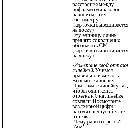
расстояние между
цифрами одинаковое,
равное одному
сантиметру.
(карточка вывешиваетс
на доску)
Эту единицу длины
принято сокращенно
обозначать СМ
(карточка вывешиваетс
на доску)
-
Измерьте свой отрезо
линейкой.
Учимся
правильно измерять.
Возьмите линейку.
Приложите линейку так,
чтобы один конец
отрезка и 0 на линейке
совпали. Посмотрите,
возле какой цифры
находится другой конец
отрезка.
-Чему равен отрезок?
(6см)