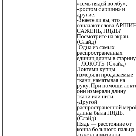
«семь пядей во лбу»,
«ростом с аршин» и
другие.
-Знаете ли вы, что
означают слова АРШИН
САЖЕНЬ, ПЯДЬ?
Посмотрите на экран.
(Слайд)
-Одна из самых
распространенных
единиц длины в старину
- ЛОКОТЬ. (Слайд)
Локтями купцы
измеряли продаваемые
ткани, наматывая на
руку. При помощи локт
они измеряли длину
ткани или нити.
-Другой
распространенной меро
длины была ПЯДЬ.
(Слайд)
Пядь — расстояние от
конца большого пальца
до конца мизинца.