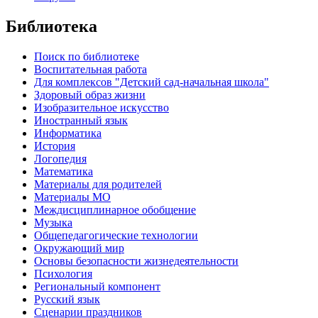
Библиотека
Поиск по библиотеке
Воспитательная работа
Для комплексов "Детский сад-начальная школа"
Здоровый образ жизни
Изобразительное искусство
Иностранный язык
Информатика
История
Логопедия
Математика
Материалы для родителей
Материалы МО
Междисциплинарное обобщение
Музыка
Общепедагогические технологии
Окружающий мир
Основы безопасности жизнедеятельности
Психология
Региональный компонент
Русский язык
Сценарии праздников