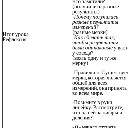
Что заметили?
(получились разные
результаты)
-
Почему получились
разные результаты
измерений?
(разные мерки)
Итог урока
-
Как сделать так,
Рефлексия
чтобы результаты
были одинаковые
у вас 
у соседа?
(взять одну и ту же
мерку)
-Правильно. Существуе
мерка, которая является
общей для всех
измерений, она принята
во всем мире.
-Возьмите в руки
линейку. Рассмотрите,
что на ней за цифры и
деления?
- 0 - начало отсчета,