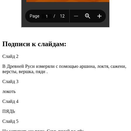
Подписи к слайдам:
Слайд 2
В Древней Руси измеряли c помощью аршина, локтя, сажени,
версты, вершка, пяди .
Слайд 3
локоть
Слайд 4
ПЯДЬ
Слайд 5