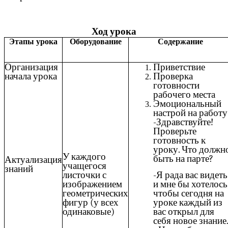
Ход урока
Этапы урока
Оборудование
Содержание
Организация
Приветствие
начала урока
Проверка
готовности
рабочего места
Эмоциональный
настрой на работу
-Здравствуйте!
Проверьте
готовность к
уроку. Что должн
У каждого
быть на парте?
Актуализация
учащегося
знаний
листочки с
-Я рада вас видеть
изображением
и мне бы хотелось
геометрических
чтобы сегодня на
фигур (у всех
уроке каждый из
одинаковые)
вас открыл для
себя новое знание