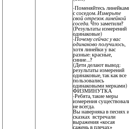
-Поменяйтесь линейкам
с соседом.
Измерьте
свой отрезок линейкой
соседа.
Что заметили?
(Результаты измерений
одинаковые)
-
Почему сейчас у вас
одинаково получилось
,
хотя линейки у вас
разные: красные,
синие…?
(Дети делают вывод:
результаты измерений
одинаковые, так как все
пользовались
одинаковыми мерками)
ФИЗМИНУТКА
-Ребята, такие меры
измерения существовал
не всегда.
Вы наверняка в песнях 
сказках встречали
выражения «косая
сажень в плечах»