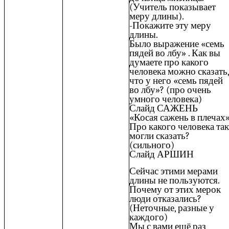
(Учитель показывает
меру длины).
-Покажите эту меру
длины.
Было выражение «семь
пядей во лбу» . Как вы
думаете про какого
человека можно сказать,
что у него «семь пядей
во лбу»? (про очень
умного человека)
Слайд САЖЕНЬ
«Косая сажень в плечах»
Про какого человека так
могли сказать?
(сильного)
Слайд АРШИН
Сейчас этими мерами
длины не пользуются.
Почему от этих мерок
люди отказались?
(Неточные, разные у
каждого)
Мы с вами ещё раз