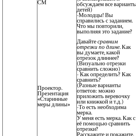
СМ
обсуждаем все вариант
детей)
-Молодцы! Вы
справились с заданием.
Что мы повторили,
выполняя это задание?
Давайте
сравним
отрезки по длине
. Как
вы думаете, какой
отрезок длиннее?
(Визуально отрезки
сравнить сложно)
- Как определить? Как
сравнить?
(Разные варианты
Проектор.
ответов: можно
Презентация
приложить веревочку
«Старинные
или книжкой и т.д.)
меры длины»
-То есть необходима
мерка.
У меня есть мерка. Как с
её помощью сравнить
отрезки?
Расскажите и покажите.