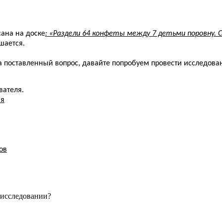
сана на доске
: «Раздели 64 конфеты между 7 детьми поровну.
шается.
 поставленный вопрос, давайте попробуем провести исследован
вателя.
ия
ов
 исследовании?