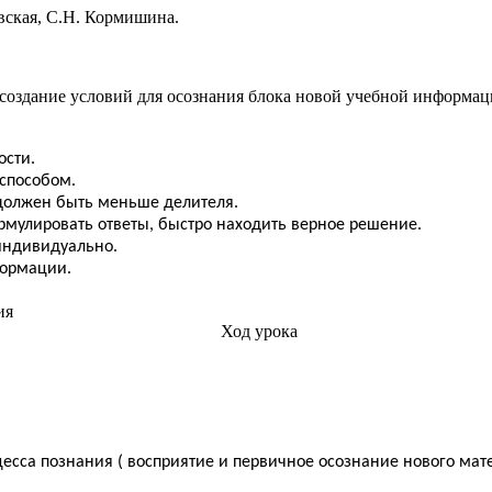
вская, С.Н. Кормишина.
создание условий для осознания блока новой учебной информац
ости.
 способом.
 должен быть меньше делителя.
рмулировать ответы, быстро находить верное решение.
 индивидуально.
формации.
ия
Ход урока
есса познания ( восприятие и первичное осознание нового мат