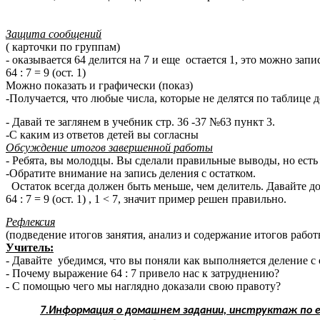
Защита сообщений
( карточки по группам)
- оказывается 64 делится на 7 и еще остается 1, это можно запис
64 : 7 = 9 (ост. 1)
Можно показать и графически (показ)
-Получается, что любые числа, которые не делятся по таблице д
- Давай те заглянем в учебник стр. 36 -37 №63 пункт 3.
-С каким из ответов детей вы согласны
Обсуждение итогов завершенной работы
- Ребята, вы молодцы. Вы сделали правильные выводы, но ест
-Обратите внимание на запись деления с остатком.
Остаток всегда должен быть меньше, чем делитель. Давайте до
64 : 7 = 9 (ост. 1) , 1 < 7, значит пример решен правильно.
Рефлексия
(подведение итогов занятия, анализ и содержание итогов раб
Учитель:
- Давайте убедимся, что вы поняли как выполняется деление с о
- Почему выражение 64 : 7 привело нас к затруднению?
- С помощью чего мы наглядно доказали свою правоту?
7.Информация о домашнем задании, инструктаж по 