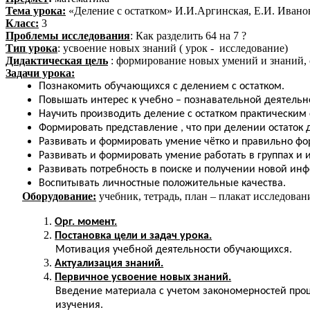
Тема урока:
«Деление с остатком» И.И.Аргинская, Е.И. Ивано
Класс:
3
Проблемы исследования
: Как разделить 64 на 7 ?
Тип урока
: усвоение новых знаний ( урок - исследование)
Дидактическая цель
: формирование новых умений и знаний, 
Задачи урока:
Познакомить обучающихся с делением с остатком.
Повышать интерес к учебно – познавательной деятельн
Научить производить деление с остатком практическим
Формировать представление , что при делении остаток
Развивать и формировать умение чётко и правильно фо
Развивать и формировать умение работать в группах и
Развивать потребность в поиске и получении новой ин
Воспитывать личностные положительные качества.
Оборудование:
учебник, тетрадь, план – плакат исследован
Орг. момент.
Постановка цели и задач урока.
Мотивация учебной деятельности обучающихся.
Актуализация знаний.
Первичное усвоение новых знаний.
Введение материала с учетом закономерностей проц
изучения.