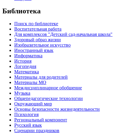
Библиотека
Поиск по библиотеке
Воспитательная работа
Для комплексов "Детский сад-начальная школа"
Здоровый образ жизни
Изобразительное искусство
Иностранный язык
Информатика
История
Логопедия
Математика
Материалы для родителей
Материалы МО
Междисциплинарное обобщение
Музыка
Общепедагогические технологии
Окружающий мир
Основы безопасности жизнедеятельности
Психология
Региональный компонент
Русский язык
Сценарии праздников