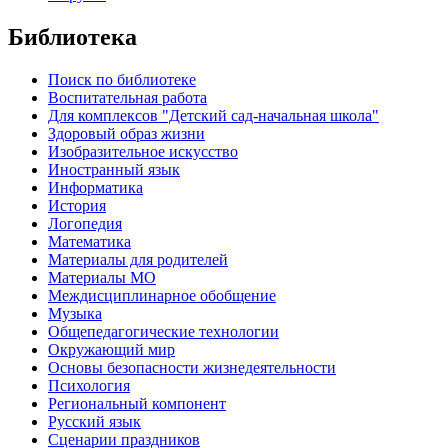
Библиотека
Поиск по библиотеке
Воспитательная работа
Для комплексов "Детский сад-начальная школа"
Здоровый образ жизни
Изобразительное искусство
Иностранный язык
Информатика
История
Логопедия
Математика
Материалы для родителей
Материалы МО
Междисциплинарное обобщение
Музыка
Общепедагогические технологии
Окружающий мир
Основы безопасности жизнедеятельности
Психология
Региональный компонент
Русский язык
Сценарии праздников