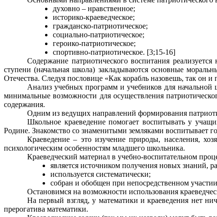
духовно – нравственное;
историко-краеведческое;
гражданско-патриотическое;
социально-патриотическое;
героико-патриотическое;
спортивно-патриотическое. [3;15-16]
Содержание патриотического воспитания реализуется 
ступени (начальная школа) закладываются основные моральн
Отечества. Следуя пословице «Как корабль назовешь, так он 
Анализ учебных программ и учебников для начальной 
минимальные возможности для осуществления патриотическог
содержания.
Одним из ведущих направлений формирования патриотич
Школьное краеведение помогает воспитывать у учащи
Родине. Знакомство со знаменитыми земляками воспитывает гор
Краеведение – это изучение природы, населения, хоз
психологическим особенностям младшего школьника.
Краеведческий материал в учебно-воспитательном процес
является источником получения новых знаний, р
используется систематически;
собран и обобщен при непосредственном участи
Остановимся на возможности использования краеведческ
На первый взгляд, у математики и краеведения нет нич
прерогатива математики.