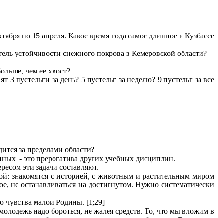
октября по 15 апреля. Какое время года самое длинное в Кузбассе
атель устойчивости снежного покрова в Кемеровской области?
больше, чем ее хвост?
 3 пустельги за день? 5 пустельг за неделю? 9 пустельг за все
дится за пределами области?
нных - это прерогатива других учебных дисциплин.
ресом эти задачи составляют.
рой: знакомятся с историей, с животным и растительным миром
ное, не останавливаться на достигнутом. Нужно систематически
 чувства малой Родины. [1;29]
молодежь надо бороться, не жалея средств. То, что мы вложим в