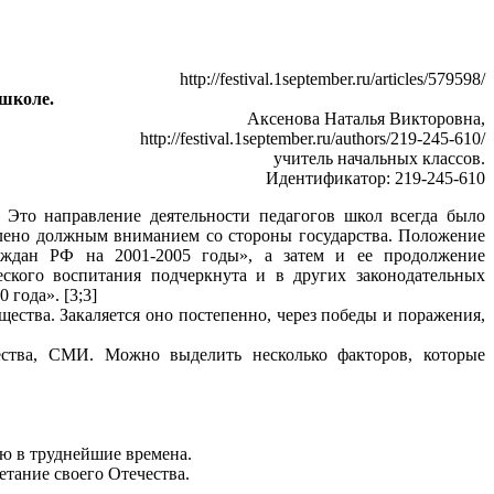
http://festival.1september.ru/articles/579598/
 школе.
Аксенова Наталья Викторовна,
http://festival.1september.ru/authors/219-245-610/
учитель начальных классов.
Идентификатор: 219-245-610
 Это направление деятельности педагогов школ всегда было
елено должным вниманием со стороны государства. Положение
аждан РФ на 2001-2005 годы», а затем и ее продолжение
ского воспитания подчеркнута и в других законодательных
года». [3;3]
щества. Закаляется оно постепенно, через победы и поражения,
ества, СМИ. Можно выделить несколько факторов, которые
ию в труднейшие времена.
етание своего Отечества.