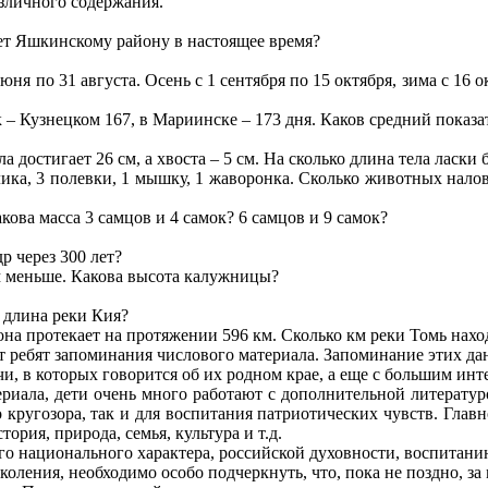
азличного содержания.
ет Яшкинскому району в настоящее время?
июня по 31 августа. Осень с 1 сентября по 15 октября, зима с 16 
 – Кузнецком 167, в Мариинске – 173 дня. Каков средний показ
 достигает 26 см, а хвоста – 5 см. На сколько длина тела ласки 
ика, 3 полевки, 1 мышку, 1 жаворонка. Сколько животных наловят
акова масса 3 самцов и 4 самок? 6 самцов и 9 самок?
р через 300 лет?
м меньше. Какова высота калужницы?
а длина реки Кия?
она протекает на протяжении 596 км. Сколько км реки Томь нахо
т ребят запоминания числового материала. Запоминание этих да
и, в которых говорится об их родном крае, а еще с большим инте
ериала, дети очень много работают с дополнительной литерату
 кругозора, так и для воспитания патриотических чувств. Глав
ория, природа, семья, культура и т.д.
го национального характера, российской духовности, воспитанию
ления, необходимо особо подчеркнуть, что, пока не поздно, за 