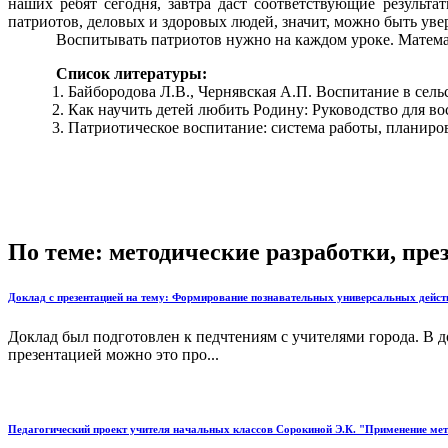
наших ребят сегодня, завтра даст соответствующие результ
патриотов, деловых и здоровых людей, значит, можно быть уве
Воспитывать патриотов нужно на каждом уроке. Математ
Список литературы:
Байбородова Л.В., Чернявская А.П. Воспитание в сель
Как научить детей любить Родину: Руководство для вос
Патриотическое воспитание: система работы, планиров
По теме: методические разработки, пр
Доклад с презентацией на тему: Формирование познавательных универсальных дейст
Доклад был подготовлен к педчтениям с учителями города. В 
презентацией можно это про...
Педагогический проект учителя начальных классов Сорокиной Э.К. "Применение ме