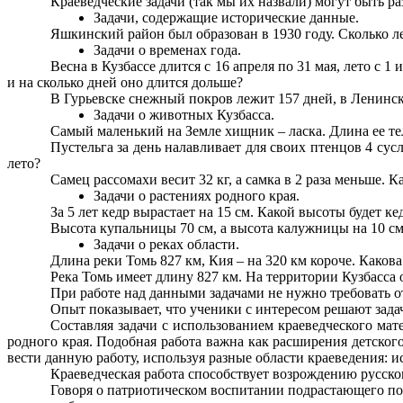
Краеведческие задачи (так мы их назвали) могут быть р
Задачи, содержащие исторические данные.
Яшкинский район был образован в 1930 году. Сколько л
Задачи о временах года.
Весна в Кузбассе длится с 16 апреля по 31 мая, лето с 1 
и на сколько дней оно длится дольше?
В Гурьевске снежный покров лежит 157 дней, в Ленинск
Задачи о животных Кузбасса.
Самый маленький на Земле хищник – ласка. Длина ее тела
Пустельга за день налавливает для своих птенцов 4 сусл
лето?
Самец рассомахи весит 32 кг, а самка в 2 раза меньше. К
Задачи о растениях родного края.
За 5 лет кедр вырастает на 15 см. Какой высоты будет кед
Высота купальницы 70 см, а высота калужницы на 10 с
Задачи о реках области.
Длина реки Томь 827 км, Кия – на 320 км короче. Каков
Река Томь имеет длину 827 км. На территории Кузбасса 
При работе над данными задачами не нужно требовать о
Опыт показывает, что ученики с интересом решают задач
Составляя задачи с использованием краеведческого мат
родного края. Подобная работа важна как расширения детского
вести данную работу, используя разные области краеведения: ист
Краеведческая работа способствует возрождению русско
Говоря о патриотическом воспитании подрастающего поко