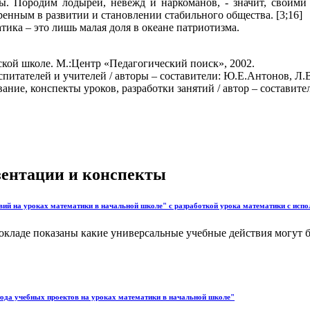
аты. Породим лодырей, невежд и наркоманов, - значит, своими
ренным в развитии и становлении стабильного общества. [3;16]
ика – это лишь малая доля в океане патриотизма.
ской школе. М.:Центр «Педагогический поиск», 2002.
питателей и учителей / авторы – составители: Ю.Е.Антонов, Л.В
ание, конспекты уроков, разработки занятий / автор – составите
езентации и конспекты
вий на уроках математики в начальной школе" с разработкой урока математики с испо
докладе показаны какие универсальные учебные действия могут 
тода учебных проектов на уроках математики в начальной школе"