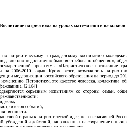
Воспитание патриотизма на уроках математики в начальной
а по патриотическому и гражданскому воспитанию молодежи.
недавно оно недостаточно было востребовано обществом, обд
осударственной программы «Патриотическое воспитание гр
 на 2006-2010 годы». Кроме этого, возможность патриотиче
пции модернизации российского образования на период до 2010 
 изменению. Патриотизм, это качество человека, коллектива, об
Гражданина. [2;164]
одвергаются серьезным испытаниям со стороны семьи, общ
гражданственности:
идеалы;
смотр итогов событий;
авственности.
н своей страны к патриотической идее, не раз спасавшей Росс
ий, убеждений и действий, направленных на сохранение и процв
воспитания можно определить следующие: