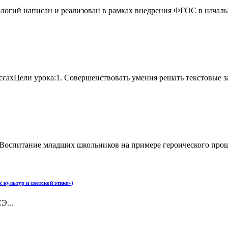
огий написан и реализован в рамках внедрения ФГОС в начальн
сахЦели урока:1. Совершенствовать умения решать текстовые за
.Воспитание младших школьников на примере героического прош
культур и светской этике»)
Э...