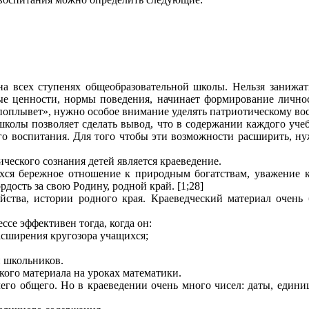
на всех ступенях общеобразовательной школы. Нельзя занижат
ые ценности, нормы поведения, начинает формирование лично
и поплывет», нужно особое внимание уделять патриотическому в
школы позволяет сделать вывод, что в содержании каждого уч
о воспитания. Для того чтобы эти возможности расширить, нуж
еского сознания детей является краеведение.
хся бережное отношение к природным богатствам, уважение к
дость за свою Родину, родной край. [1;28]
яйства, истории родного края. Краеведческий материал очень
се эффективен тогда, когда он:
асширения кругозора учащихся;
и школьников.
ого материала на уроках математики.
его общего. Но в краеведении очень много чисел: даты, единиц