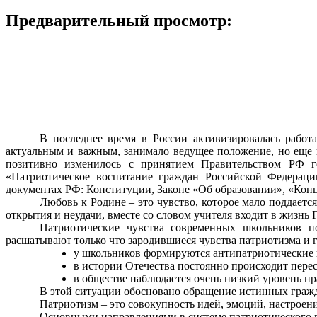
Предварительный просмотр:
В последнее время в России активизировалась работ
актуальным и важным, занимало ведущее положение, но еще 
позитивно изменилось с принятием Правительством РФ г
«Патриотическое воспитание граждан Российской Федерации
документах РФ: Конституции, Законе «Об образовании», «Конце
Любовь к Родине – это чувство, которое мало поддается
открытия и неудачи, вместе со словом учителя входит в жизнь 
Патриотические чувства современных школьников п
расшатывают только что зародившиеся чувства патриотизма и 
у школьников формируются антипатриотические 
в истории Отечества постоянно происходит пере
в обществе наблюдается очень низкий уровень нр
В этой ситуации обосновано обращение истинных гражда
Патриотизм – это совокупность идей, эмоций, настроен
Основными направлениями в системе патриотического 