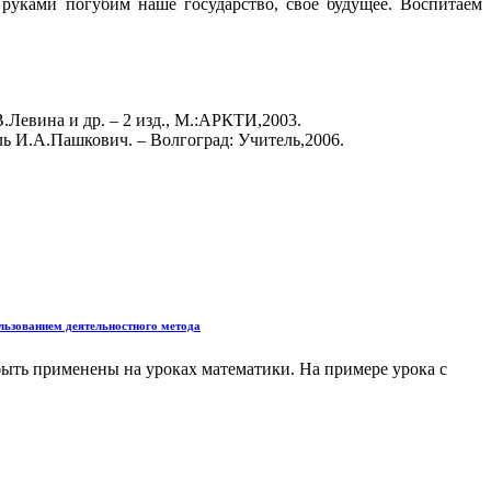
 руками погубим наше государство, свое будущее. Воспитаем
.Левина и др. – 2 изд., М.:АРКТИ,2003.
ль И.А.Пашкович. – Волгоград: Учитель,2006.
льзованием деятельностного метода
быть применены на уроках математики. На примере урока с