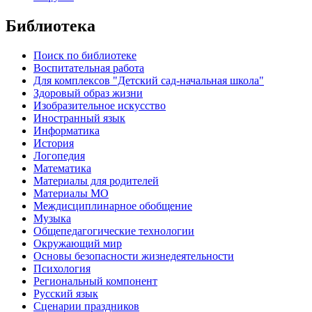
Библиотека
Поиск по библиотеке
Воспитательная работа
Для комплексов "Детский сад-начальная школа"
Здоровый образ жизни
Изобразительное искусство
Иностранный язык
Информатика
История
Логопедия
Математика
Материалы для родителей
Материалы МО
Междисциплинарное обобщение
Музыка
Общепедагогические технологии
Окружающий мир
Основы безопасности жизнедеятельности
Психология
Региональный компонент
Русский язык
Сценарии праздников