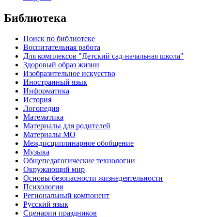
Библиотека
Поиск по библиотеке
Воспитательная работа
Для комплексов "Детский сад-начальная школа"
Здоровый образ жизни
Изобразительное искусство
Иностранный язык
Информатика
История
Логопедия
Математика
Материалы для родителей
Материалы МО
Междисциплинарное обобщение
Музыка
Общепедагогические технологии
Окружающий мир
Основы безопасности жизнедеятельности
Психология
Региональный компонент
Русский язык
Сценарии праздников