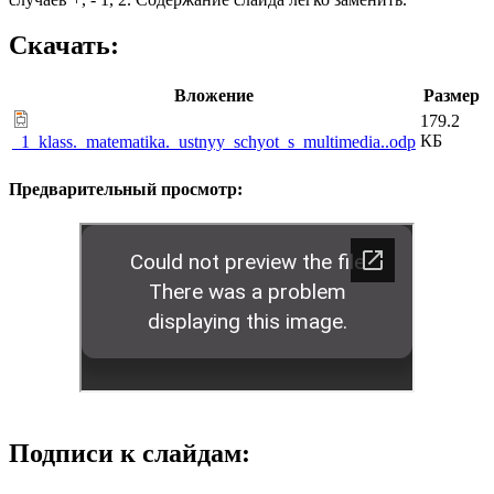
Скачать:
Вложение
Размер
179.2
КБ
_1_klass._matematika._ustnyy_schyot_s_multimedia..odp
Предварительный просмотр:
Подписи к слайдам: