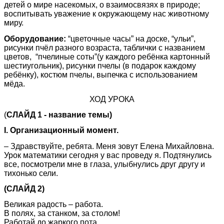
детей о мире насекомых, о взаимосвязях в природе;
воспитывать уважение к окружающему нас животному
миру.
Оборудование:
“цветочные часы” на доске, “ульи”,
рисунки пчёл разного возраста, таблички с названием
цветов, “пчелиные соты”(у каждого ребёнка картонный
шестиугольник), рисунки пчелы (в подарок каждому
ребёнку), костюм пчелы, выпечка с использованием
мёда.
ХОД УРОКА
(
СЛАЙД 1 - название темы)
I. Организационный момент.
– Здравствуйте, ребята. Меня зовут Елена Михайловна.
Урок математики сегодня у вас проведу я. Подтянулись
все, посмотрели мне в глаза, улыбнулись друг другу и
тихонько сели.
(СЛАЙД 2)
Великая радость – работа.
В полях, за станком, за столом!
Работай до жаркого пота,