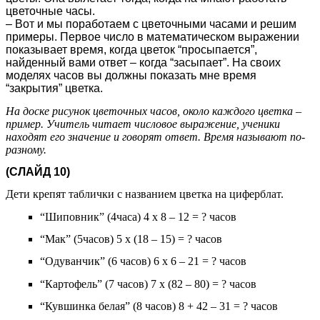
цветочные часы.
– Вот и мы поработаем с цветочными часами и решим
примеры. Первое число в математическом выражении
показывает время, когда цветок “просыпается”,
найденный вами ответ – когда “засыпает”. На своих
моделях часов вы должны показать мне время
“закрытия” цветка.
На доске рисунок цветочных часов, около каждого цветка –
пример. Учитель читает числовое выражение, ученики
находят его значение и говорят ответ. Время называют по-
разному.
(СЛАЙД 10)
Дети крепят таблички с названием цветка на циферблат.
“Шиповник” (4часа) 4 х 8 – 12 = ? часов
“Мак” (5часов) 5 х (18 – 15) = ? часов
“Одуванчик” (6 часов) 6 х 6 – 21 = ? часов
“Картофель” (7 часов) 7 х (82 – 80) = ? часов
“Кувшинка белая” (8 часов) 8 + 42 – 31 = ? часов