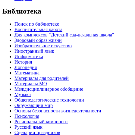
Библиотека
Поиск по библиотеке
Воспитательная работа
Для комплексов "Детский сад-начальная школа"
Здоровый образ жизни
Изобразительное искусство
Иностранный язык
Информатика
История
Логопедия
Математика
Материалы для родителей
Материалы МО
Междисциплинарное обобщение
Музыка
Общепедагогические технологии
Окружающий мир
Основы безопасности жизнедеятельности
Психология
Региональный компонент
Русский язык
Сценарии праздников