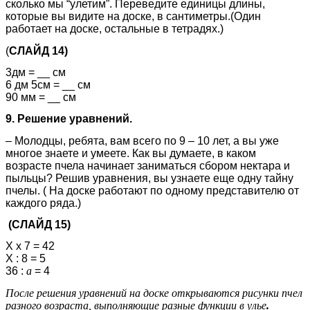
сколько мы “улетим”. Переведите единицы длины,
которые вы видите на доске, в сантиметры.(Один
работает на доске, остальные в тетрадях.)
(
СЛАЙД 14)
3дм = __ см
6 дм 5см = __ см
90 мм = __ см
9. Решение уравнений.
– Молодцы, ребята, вам всего по 9 – 10 лет, а вы уже
многое знаете и умеете. Как вы думаете, в каком
возрасте пчела начинает заниматься сбором нектара и
пыльцы? Решив уравнения, вы узнаете еще одну тайну
пчелы. ( На доске работают по одному представителю от
каждого ряда.)
(СЛАЙД 15)
Х х 7 = 42
Х : 8 = 5
36 :
а
= 4
После решения уравнений на доске открываются рисунки пчел
разного возраста, выполняющие разные функции в улье
.