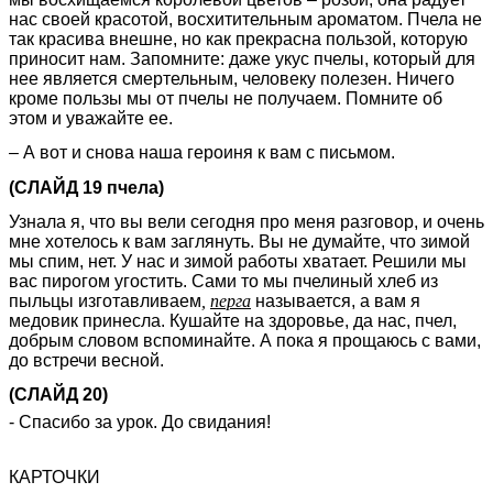
нас своей красотой, восхитительным ароматом. Пчела не
так красива внешне, но как прекрасна пользой, которую
приносит нам. Запомните: даже укус пчелы, который для
нее является смертельным, человеку полезен. Ничего
кроме пользы мы от пчелы не получаем. Помните об
этом и уважайте ее.
– А вот и снова наша героиня к вам с письмом.
(СЛАЙД 19 пчела)
Узнала я, что вы вели сегодня про меня разговор, и очень
мне хотелось к вам заглянуть. Вы не думайте, что зимой
мы спим, нет. У нас и зимой работы хватает. Решили мы
вас пирогом угостить. Сами то мы пчелиный хлеб из
пыльцы изготавливаем
,
перга
называется, а вам я
медовик принесла. Кушайте на здоровье, да нас, пчел,
добрым словом вспоминайте. А пока я прощаюсь с вами,
до встречи весной.
(СЛАЙД 20)
- Спасибо за урок. До свидания!
КАРТОЧКИ