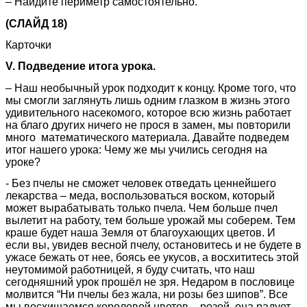
– Найдите периметр самостоятельно.
(СЛАЙД 18)
Карточки
V. Подведение итога урока.
– Наш необычный урок подходит к концу. Кроме того, что
мы смогли заглянуть лишь одним глазком в жизнь этого
удивительного насекомого, которое всю жизнь работает
на благо других ничего не прося в замен, мы повторили
много математического материала. Давайте подведем
итог нашего урока: Чему же мы учились сегодня на
уроке?
- Без пчелы не сможет человек отведать ценнейшего
лекарства – меда, воспользоваться воском, который
может вырабатывать только пчела. Чем больше пчел
вылетит на работу, тем больше урожай мы соберем. Тем
краше будет наша Земля от благоухающих цветов. И
если вы, увидев весной пчелу, остановитесь и не будете в
ужасе бежать от нее, боясь ее укусов, а восхититесь этой
неутомимой работницей, я буду считать, что наш
сегодняшний урок прошёл не зря. Недаром в пословице
молвится “Ни пчелы без жала, ни розы без шипов”. Все
мы восхищаемся королевой цветов – розой, она радует