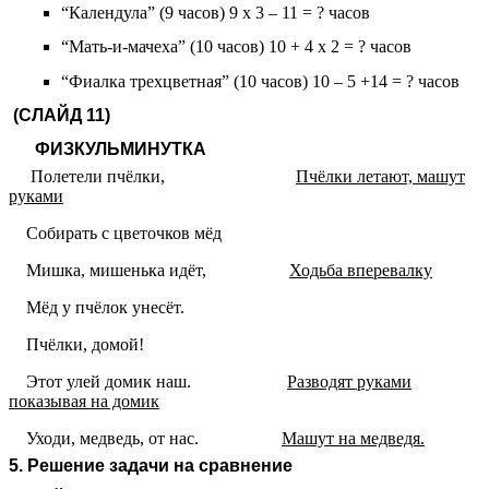
“Календула” (9 часов) 9 х 3 – 11 = ? часов
“Мать-и-мачеха” (10 часов) 10 + 4 х 2 = ? часов
“Фиалка трехцветная” (10 часов) 10 – 5 +14 = ? часов
(СЛАЙД 11)
ФИЗКУЛЬМИНУТКА
Полетели пчёлки,
Пчёлки летают, машут
руками
Собирать с цветочков мёд
Мишка, мишенька идёт,
Ходьба вперевалку
Мёд у пчёлок унесёт.
Пчёлки, домой!
Этот улей домик наш.
Разводят руками
показывая на домик
Уходи, медведь, от нас.
Машут на медведя.
5. Решение задачи на сравнение