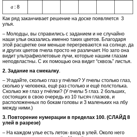
а
: 8
Как ряд заканчивает решение на доске появляется 3
улья.
– Молодцы, вы справились с заданием и не случайно
наши ульи оказались именно таких цветов. Благодаря
этой расцветке они меньше перегреваются на солнце, да
и других цветов пчела просто не различает. Но зато она
видит ультрафиолетовые лучи, которые нашим глазам
неподвластны. С их помощью она видит “сквозь” листья.
2. Задание на смекалку
.
– Угадайте, сколько глаз у пчёлки? У пчелы столько глаз,
сколько у человека, ещё раз столько и ещё полстолька.
Сколько же глаз у пчёлки? (У пчелы 5 глаз. 2 больших,
состоящих в свою очередь из 10 тысяч глазков, и
расположенных по бокам головы и 3 маленьких на лбу
между ними.)
3. Повторение нумерации в пределах 100. (СЛАЙД 8
улей в разрезе)
– На каждом улье есть леток- вход в улей. Около него