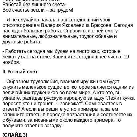
Работай без лишнего счёта-
Всё счастье земли – за трудом!
– Я не случайно начала наш сегодняшний урок
стихотворением Валерия Яковлевича Брюсова. Сегодня
нас ждет большая работа. Справиться с ней смогут
внимательные, любознательные, трудолюбивые и
дружные ребята.
- Работать сегодня мы будем на листочках, которые
лежат у вас на столе. Запишите сегодняшнее число: 19
ноября.
II. Устный счет.
– Образцом трудолюбия, взаимовыручки нам будет
служить маленькое существо, которое является одним из
величайших тружеников во всем мире. А кто это, вы
узнаете, разгадав русскую народную загадку “Лежит кучка
поросят, кто ни тронет – завизжат”. Сомневаетесь в
ответе? А если вы решите устно примеры, а затем
запишите ответы в порядке возрастания и соотнесете их
с буквами, записанными около каждого примера, то
получите ответ на загадку
.
(СЛАЙД 3)