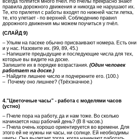
всегда толпится много пчёл. Но пчёлы прекрасно знают
правила дорожного движения и никогда не нарушают их.
Те, кто прилетел с работы входят по нижней части летка,
те, кто улетает - по верхней. Соблюдению правил
дорожного движения мы можем поучиться у пчёл.
(СЛАЙД 9)
– Ульям на пасеке обычно присваивают номера. Есть они
и у нас. Назовите их. (99, 89, 45.)
– Напишите предыдущие и последующие числа для тех,
которые вы видите на доске.
Запишите их в порядке возрастания.
(Один человек
работает на доске.)
– Найдите лишнее число и подчеркните его. (100.)
– Почему оно лишнее? (Трёхзначное.)
4.”Цветочные часы” - работа с моделями часов
(устно)
– Пчеле пора на работу, да и нам тоже. Во сколько
начинается наш рабочий день? (В 8 часов.)
– Пчела очень хорошо ориентируется во времени. Для
этого ей не нужны ни часы, ни солнце. Ей необходимы
цветы. Она вылетает тогда, когда начинают работать