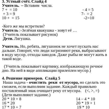
3. Устный счёт. Слайд 4
Учитель. –
Вставим числа.
7 + = 10 - 4 = 5
+ 3 = 9 7- = 2
10 + = 15 -2=10
-Кого же мы встретили?
Учитель
:-Зелёная квакушка - зовут её …
(Учитель показывает рисунок)
Дети.
Лягушка.
Учитель.
Но, ребята, лягушонок не хочет пускать нас
дальше. Говорит, что люди загрязняют реки, выбрасывают
в воду мусор, отходы заводов. Даже рыбы не могут жить в
такой воде.
(Учитель показывает картинку, изображающую речное
дно. На ней в виде аппликации прилеплен мусор.)
4. Решение примеров. Слайд 5
Наша задача -
очистить реки от мусора,
но сделать это
сможем, если выполним задание. Каждый правильно
поставленный знак очищает реку от мусора. (<, >, =)
(Дети выполняют задание.)
20 * 10 + 8 14 – 4 * 10
16 * 20 20 * 19 + 1
17 * 10 + 7 19 * 10