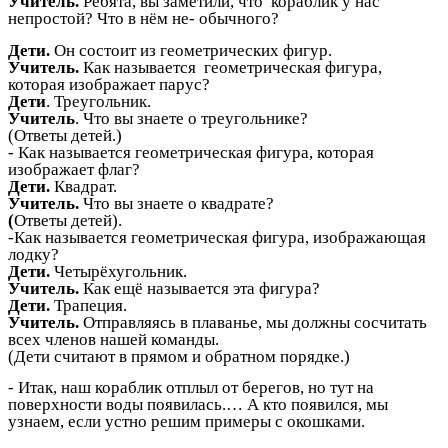
Учитель.
Ребята, вы заметили, что кораблик у нас
непростой? Что в нём не-
обычного?
Дети.
Он состоит из геометрических фигур.
Учитель.
Как называется геометрическая фигура,
которая изображает парус?
Дети
. Треугольник.
Учитель
. Что вы знаете о треугольнике?
(Ответы детей.)
- Как называется геометрическая фигура, которая
изображает флаг?
Дети.
Квадрат.
Учитель.
Что вы знаете о квадрате?
(
Ответы детей).
-Как называется геометрическая фигура, изображающая
лодку?
Дети.
Четырёхугольник.
Учитель.
Как ещё называется эта фигура?
Дети.
Трапеция.
Учитель.
Отправляясь в плаванье, мы должны сосчитать
всех членов нашей команды.
(Дети считают в прямом и обратном порядке.)
- Итак, наш кораблик отплыл от берегов, но тут на
поверхности воды появилась.… А кто появился, мы
узнаем, если устно решим примеры с окошками.