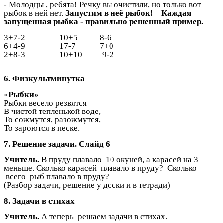
- Молодцы , ребята! Речку вы очистили, но только вот
рыбок в ней нет.
Запустим в неё рыбок! Каждая
запущенная рыбка - правильно решенный пример.
3+7-2 10+5 8-6
6+4-9 17-7 7+0
2+8-3 10+10 9-2
6. Физкультминутка
«
Рыбки»
Рыбки весело резвятся
В чистой тепленькой воде,
То сожмутся, разожмутся,
То зароются в песке.
7. Решение задачи. Слайд 6
Учитель.
В пруду плавало 10 окуней, а карасей на 3
меньше. Сколько карасей плавало в пруду? Сколько
всего рыб плавало в пруду?
(Разбор задачи, решение у доски и в тетради)
8. Задачи в стихах
Учитель.
А теперь решаем задачи в стихах.