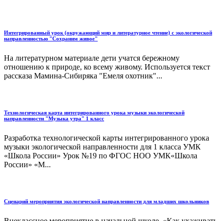
Интегрированный урок (окружающий мир и литературное чтение) с экологической
направленностью "Сохраним живое"
На литературном материале дети учатся бережному
отношению к природе, ко всему живому. Используется текст
рассказа Мамина-Сибиряка "Емеля охотник"...
Технологическая карта интегрированного урока музыки экологической
направленности "Музыка утра" 1 класс
Разработка технологической карты интегрированного урока
музыки экологической направленности для 1 класса УМК
«Школа России» Урок №19 по ФГОС НОО УМК«Школа
России» «М...
Сценарий мероприятия экологической направленности для младших школьников
Внеклассное мероприятие в начальной школе «Как ухаживать