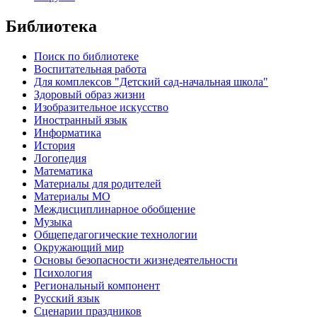
Библиотека
Поиск по библиотеке
Воспитательная работа
Для комплексов "Детский сад-начальная школа"
Здоровый образ жизни
Изобразительное искусство
Иностранный язык
Информатика
История
Логопедия
Математика
Материалы для родителей
Материалы МО
Междисциплинарное обобщение
Музыка
Общепедагогические технологии
Окружающий мир
Основы безопасности жизнедеятельности
Психология
Региональный компонент
Русский язык
Сценарии праздников