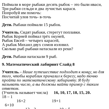
Поймали в море рыбаки десять рыбок – это были иваси,
Три рыбки сельди и два лучистых карася.
Попробуй им помочь:
Посчитай улов точь- в-точь
Дети.
Рыбаки поймали 15 рыбок.
Учитель.
Сидят рыбаки, стерегут поплавки.
Рыбак Корней поймал трёх окуней,
Рыбак Евсей – четырех карасей,
А рыбак Михаил двух сомов изловил.
Сколько рыб рыбаки натаскали из реки?
Дети.
Рыбаки натаскали 9 рыб.
9. Математический лабиринт Слайд 8
Учитель. -
Наше путешествие подходит к концу, но для
того, чтобы кораблик причалил к берегу, надо точно
пройти по математическому лабиринту. Я буду
называть число, а вы должны найти пример с таким
ответом
.
(Учитель называет числа)
16, 10, 17, 18, 15, 20.
18 – 1
16+2 19+1
6+10