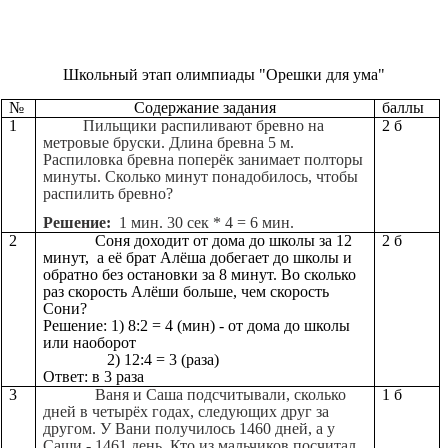
Школьный этап олимпиады "Орешки для ума"
№
Содержание задания
баллы
1
Пильщики распиливают бревно на
2 б
метровые бруски. Длина бревна 5 м.
Распиловка бревна поперёк занимает полторы
минуты. Сколько минут понадобилось, чтобы
распилить бревно?
Решение:
1 мин. 30 сек * 4 = 6 мин.
2
Соня доходит от дома до школы за 12
2 б
минут, а её брат Алёша добегает до школы и
обратно без остановки за 8 минут. Во сколько
раз скорость Алёши больше, чем скорость
Сони?
Решение: 1) 8:2 = 4 (мин) - от дома до школы
или наоборот
2) 12:4 = 3 (раза)
Ответ: в 3 раза
3
Ваня и Саша подсчитывали, сколько
1 б
дней в четырёх годах, следующих друг за
другом. У Вани получилось 1460 дней, а у
Саши - 1461 день. Кто из мальчиков посчитал