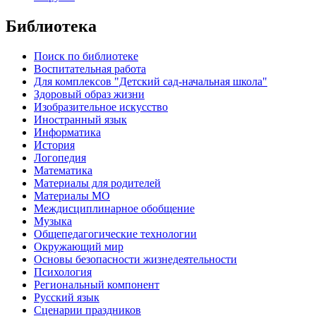
Библиотека
Поиск по библиотеке
Воспитательная работа
Для комплексов "Детский сад-начальная школа"
Здоровый образ жизни
Изобразительное искусство
Иностранный язык
Информатика
История
Логопедия
Математика
Материалы для родителей
Материалы МО
Междисциплинарное обобщение
Музыка
Общепедагогические технологии
Окружающий мир
Основы безопасности жизнедеятельности
Психология
Региональный компонент
Русский язык
Сценарии праздников