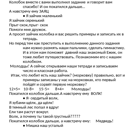
Колобок вместе с вами выполнил задание и говорит вам
спасибо! И он покатился дальше…
А навстречу ему ЗАЯЦ
Я зайчик маленький
Я зайчик серенький
Прыг-скок,прыг- скок
Помоги мне дружок.
А просит зайчик колобка и вас решить примеры и записать их в
тетрадь.
Но перед тем как преступить к выполнению данного задания
нам нужно размять наши пальчики, сделать гимнастику.
И в этом нам поможет давний наш знакомый Ежик, он
тоже любит путешествовать. Познакомим его с нашим
колобком.
Молодцы! А сейчас открываем наши тетради и записываем
число и классная работа.
Итак, что любит есть наш зайчик? (морковку) правильно, вот и
примеры записаны у нас на морковках, кто первый
пойдёт и сорвёт первую морковку?
12+5= 10-8= 15-5= 8+4= Молодцы!
Покатился колобок дальше.А навстречу ему ВОЛК!
Я- сердитый волк,
Я зубами щёлк, да щёлк!
В темный лес попал я вдруг
Ели там растут вокруг.
Волк, а почему ты такой грустный?????
Покатился колобок дальше, а навстречу ему: Медведь!
Мишка наш усталый