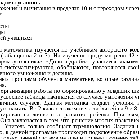
бходимы
условия:
ения и вычитания в пределах 10 и с переходом через
и
боты
цы
тей учащихся
атематика изучается по учебникам авторского ко
(таблицы на 2 и 3). На изучение предусмотрено 42 ча
рямоугольника», «Доли и дроби», учащиеся знакомят
я систематизируются, обобщаются, повторяются сво
ичного умножения и деления.
программ обучения математике, которые различа
ия.
 организации работы по формированию у младших шко
 и усвоение таблицы начинается со случаев умножения 
личных случаев. Данная методика создает условия, 
 память. Во 2 классе знакомятся с таблицей на 9 и 8.
ирован на личностное развитие ребенка. При вве
 Она заключается в том, что решение многих практич
. Учитель только сообщает терминологию. Задания 
о, в данной программе происходит подключение образ
 только данной системе методы и приемы изучения та