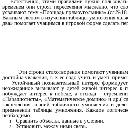
Естественно, этими правилами нужно пользоваться
временем они строят пересечения мысленно, что сп
усваивают тему «Площадь прямоугольника».(сл.№18
Важным звеном в изучении таблицы умножения являе
два» помогает учащимся в игровой форме с
Эти строки стихотворения помогают ученикам пон
достойна уважения, т. е. её надо учить и уметь приме
Устойчивый познавательный интерес формируетс
неожиданное вызывают у детей живой интерес к пр
побуждает интерес к победе, а отсюда – стремлен
«Парашютисты», «Математиче
закрепления знаний табличного умножения и де
применении таблицы умножения. Каждое логическо
необходимо:
Сравнить объекты, данные в условии.
Установить между ними связь.