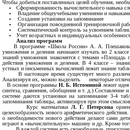
Чтобы добиться поставленных целей обучения, нео
Сформированность вычислительного навыка слож
Владение общеучебными умениями и навыкам
Создание установки на запоминание
Организация повседневной тренировочной ра
Систематический контроль за усвоением табли
Учет возрастных и индивидуальных особеннос
Анализ программ
В программе «Школа России» А. А. Плешакова м
умножения и деления начинают изучать во 2 классе 
знаний умножения знакомятся с темами «Площадь п
действия умножения и деления. В 4 классе – знани
устных и письменных вычислений лежит знание табл
В настоящее время существует много различных 
Анализируя их, можно выделить некоторые отлич
В основе программы
Н. Б. Истоминой
лежит идея
синтеза, сравнения, обобщения и т. д.) Составление
системе даются установки на запоминание 3-4 таб
запоминания таблицы, активизируя при этом смысловую
Курс математики
Л. Г. Петерсона
ориент
целесообразность нового арифметического действия.
о необходимости нового действия делают сами дети
играют в «вычислительную» машину и др. Кроме тог
В каждой системе есть своеобразные, присущие