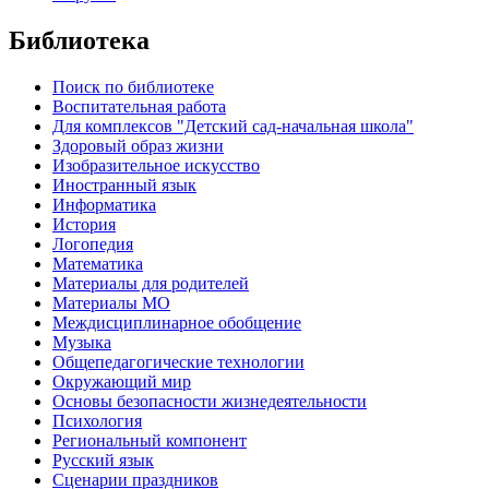
Библиотека
Поиск по библиотеке
Воспитательная работа
Для комплексов "Детский сад-начальная школа"
Здоровый образ жизни
Изобразительное искусство
Иностранный язык
Информатика
История
Логопедия
Математика
Материалы для родителей
Материалы МО
Междисциплинарное обобщение
Музыка
Общепедагогические технологии
Окружающий мир
Основы безопасности жизнедеятельности
Психология
Региональный компонент
Русский язык
Сценарии праздников