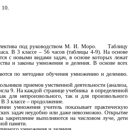
 10.
ллектива под руководством М. И. Моро. Таблицу
са. В 3 классе – 56 часов (таблицы 4-9). На основе
ся с новыми видами задач, в основе которых лежат
йства и законы умножения и деления. В основе всех
ются по методике обучения умножению и делению.
льников приемов умственной деятельности (анализа,
числа 9. На каждой странице учебника в определенной
как для непроизвольного, так и для произвольного
 В 3 классе – продолжение.
дении умножения учитель показывает практическую
еских задач неудобно или даже невозможно. Открытие
на закрепление выполняются на числовом луче, дети
ной памяти.
бличного умножения и деления.