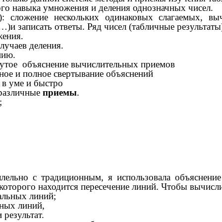
навыка умножения и деления однозначных чисел.
п): сложение нескольких одинаковых слагаемых, в
,…)и записать ответы. Ряд чисел (табличные результат
жения.
лучаев деления.
нию.
рнутое объяснение вычислительных приемов
чное и полное свертывание объяснений
 в уме и быстро
 различные
приемы
.
;
;
ьно с традиционным, я использовала объяснение н
которого находится пересечение линий. Чтобы вычисли
альных линий;
ьных линий,
 результат.