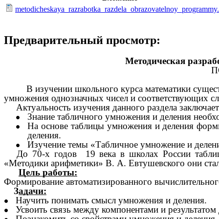
metodicheskaya_razrabotka_razdela_obrazovatelnoy_programmy
Предварительный просмотр:
Методическая разраб
П
В изучении школьного курса математики существую
умножения однозначных чисел и соответствующих слу
Актуальность изучения данного раздела заключаетс
Знание табличного умножения и деления необхо
На основе таблицы умножения и деления форм
деления.
Изучение темы «Табличное умножение и делени
До 70-х годов 19 века в школах России таблицы 
«Методики арифметики» В. А. Евтушевского они стал
Цель работы:
Формирование автоматизированного вычислительного
З
адачи:
Научить понимать смысл умножения и деления.
Усвоить связь между компонентами и результатом
Познакомить со свойствами умножения и деления.