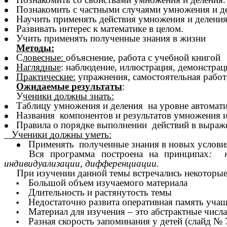
Познакомить с частными случаями умножения и д
Научить применять действия умножения и деления
Развивать интерес к математике в целом.
Учить применять полученные знания в жизни
Методы:
С
ловесные:
объяснение, работа с учебн
Наглядные
: наблюдение, иллюстрация, демонстрац
Практические:
упражнения, самостоятельная работ
Ожидаемые результаты
:
У
ченики должны знать:
Таблицу умножения и деления на уровне автомат
Названия компонентов и результатов умножения и
Правила о порядке выполнении действий в
Ученики должны уметь:
Применять полученные знания в новых условия
Вся программа построена на принципах
: н
индивидуализации, дифференциации.
При изучении данной темы встречались некоторы
Большой объем изучаемого материала
Длительность и растянутость темы
Недостаточно развита оперативная память уча
Материал для изучения – это абстрактные числа
Разная скорость запоминания у детей (слайд № 