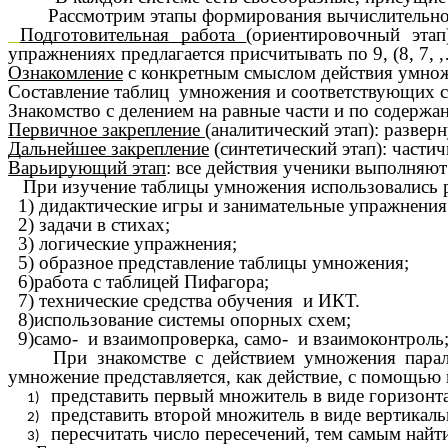
Рассмотрим этапы формирования вычислительного 
Подготовительная работа
(ориентировочный эта
упражнениях предлагается присчитывать по 9, (8, 7, 
Ознакомление
с конкретным смыслом действия умно
Составление таблиц умножения и соответствующих с
Знакомство с делением на равные части и по содержа
Первичное закрепление
(аналитический этап): разве
Дальнейшее закрепление
(синтетический этап): части
Варьирующий этап
: все действия ученики выполняют
При изучение таблицы умножения использовались
1) дидактические игры и занимательные упражнения
2) задачи в стихах;
3) логические упражнения;
5) образное представление таблицы умножения;
6)работа с таблицей Пифагора;
7) технические средства обучения и ИКТ.
8)использование системы опорных схем;
9)само- и взаимопроверка, само- и взаимоконтроль
При знакомстве с действием умножения параллел
умножение представляется, как действие, с помощью 
представить первый множитель в виде горизонт
представить второй множитель в виде вертикал
пересчитать число пересечений, тем самым найти