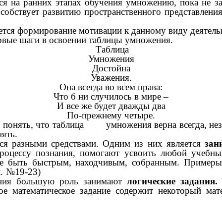
 на ранних этапах обучения умножению, пока не зак
особствует развитию пространственного представлени
тся формирование мотивации к данному виду деятель
делать первые шаги в освоении таблицы умно
Таблица
Умножения
Достойна
Уважения.
Она всегда во всем права:
Что б ни случилось в мире –
И все же будет дважды два
По-прежнему четыре.
ять, что таблица умножения верна всегда, незав
нять.
я разными средствами. Одним из них является
зан
оцессу познания, помогают усвоить любой учебный
ие быть быстрым, находчивым, собранным. Примеры
ское домино» и др.( сл. №19
ления большую роль занимают
логические задания.
е математическое задание содержит некоторый мате