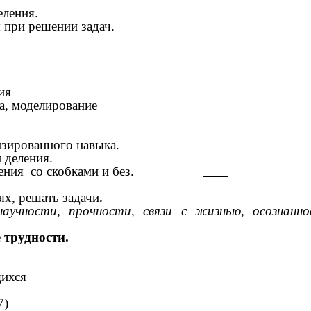
еления.
 при решении задач.
ой книгой
ия
а, моделирование
изированного навыка.
 деления.
 выражения со скобками и без.
х, решать задачи
.
аучности,
прочности, связи с жизнью, осознанно
е
трудности.
щихся
7)