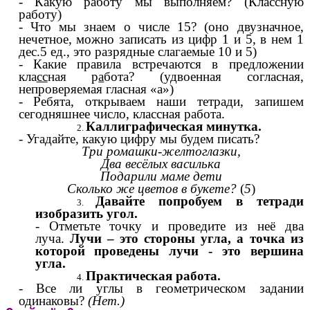
- Какую работу мы выполняем? (Классную
работу)
- Что мы знаем о числе 15? (оно двузначное,
нечетное, можно записать из цифр 1 и 5, в нем 1
дес.5 ед., это разрядные слагаемые 10 и 5)
- Какие правила встречаются в предложении
кла
сс
ная р
а
бота? (удвоенная согласная,
непроверяемая гласная «а»)
- Ребята, открываем наши тетради, запишем
сегодняшнее число, классная работа.
Каллиграфическая минутка.
- Угадайте, какую цифру мы будем писать?
Три ромашки-желтоглазки,
Два весёлых василька
Подарили маме дети
Сколько же цветов в букете?
(
5
)
Давайте попробуем в тетради
изобразить угол.
- Отметьте точку и проведите из неё два
луча.
Лучи – это стороны угла, а точка из
которой проведены лучи - это вершина
угла.
Практическая работа.
- Все ли углы в геометрическом задании
одинаковы?
(Нет.)