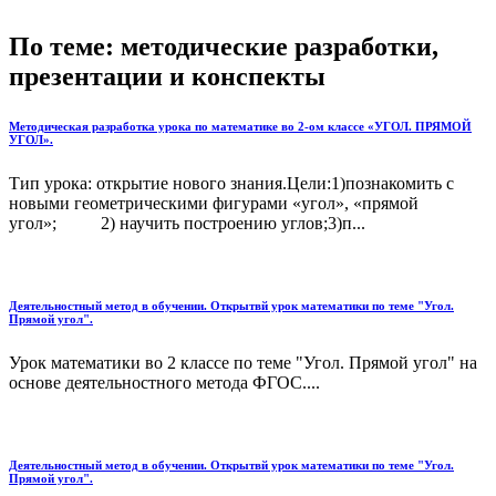
По теме: методические разработки,
презентации и конспекты
Методическая разработка урока по математике во 2-ом классе «УГОЛ. ПРЯМОЙ
УГОЛ».
Тип урока: открытие нового знания.Цели:1)познакомить с
новыми геометрическими фигурами «угол», «прямой
угол»; 2) научить построению углов;3)п...
Деятельностный метод в обучении. Открытвй урок математики по теме "Угол.
Прямой угол".
Урок математики во 2 классе по теме "Угол. Прямой угол" на
основе деятельностного метода ФГОС....
Деятельностный метод в обучении. Открытвй урок математики по теме "Угол.
Прямой угол".