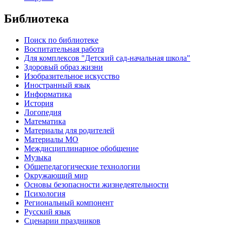
Библиотека
Поиск по библиотеке
Воспитательная работа
Для комплексов "Детский сад-начальная школа"
Здоровый образ жизни
Изобразительное искусство
Иностранный язык
Информатика
История
Логопедия
Математика
Материалы для родителей
Материалы МО
Междисциплинарное обобщение
Музыка
Общепедагогические технологии
Окружающий мир
Основы безопасности жизнедеятельности
Психология
Региональный компонент
Русский язык
Сценарии праздников