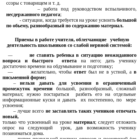
ссоры с товарищем и т. д.
– работа под руководством вспыльчивого,
несдержанного педагога
;
- ситуации, когда требуется на уроке усвоить
большой
по обьему, разнообразный по содержанию материал.
Приемы в работе учителя, облегчающие учебную
деятельность школьников со слабой нервной системой:
—
не ставить ребенка в ситуацию неожиданного
вопроса
и быстрого ответа
на него; дать ученику
достаточно времени на обдумывание и подготовку;
— желательно, чтобы
ответ
был не в
устной, а
в
письменной форме;
–
нельзя давать для усвоения в ограниченный
промежуток времени
большой, разнообразный, сложный
материал; нужно постараться
разбить eго на отдельные
информационные куски и давать их постепенно, по
мере
усвоения;
– лучше всего
не заставлять таких учеников отвечать
новый,
только что усвоенный на уроке
материал
; следует отложить
опрос на следующий урок, дав возможность ученику
позаниматься дома.
– путем правильной тактики опросов и поощрений (не