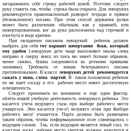
загораживать себе строку рабочей рукой. Поэтому следует
руку ставить так, чтобы строка была открыта. Для леворуких
рекомендуется правонаклонный разворот тетради и прямое
(безнаклонное) письмо. При этом способ держания ручки
может быть различным: обычным, как у правшей, или
инвертированным, ког да рука расположена над строчкой и
изогнута в виде крючки.
При овладении письмом леворукий ребенок должен
выбрать для себя
тот вариант начертания букв, который
ему удобен
{леворукие дети чаще выполняют овалы слева
направо и сверху вниз; их пись мо имеет больше обрывов,
менее связно, буквы соединяются ко роткими прямыми
линиями). Требовать от левши безотрывного письма
противопоказано. В классе
леворуких детей рекомендуется
сажать у окна, слева партой
. В таком положении ребенок
не ме шает соседу и его рабочее место имеет достаточную
освещенность.
Следует принимать во внимание и еще один фактор,
облета ющий учебную деятельность леворукого ребенка. Это
касается учета ведущего глаза при выборе рабочего места
учащегося.
Это
касается уче-п'| велуввго птам при &иборе
рабочего меси' учащегося. Парта должна быть размещена
таким oбразом, чтобы информационное поле совмещалось с
ведущим глазом. Так, если ведущим является левый глаз, то
классная доска, рабочее место учителя должны находится в