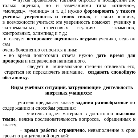
только оценкой, но и замечаниями типа «отлично»,
«молодец», «умница» и т. д.) нужно
формировать у такого
ученика уверенность и своих силах
, в своих знаниях,
в
возможности учиться; эта уверенность поможет ученику в
экстремальных, стрессовых стуациях экзаменов,
контрольных, олимпиад и т д.;
следует
осторожнее оценивать неудачи
ученика, ведь он
сам
очень болезненно относится к ним;
во время подготовки ответа нужно
дать время для
проверки
и исправления написанного.
– следует в минимальной степени отвлекать его,
стараться не переключать внимание,
создавать спокойную
обстановку
.
Виды учебных ситуаций, затрудняющие деятельность
инертных учащихся:
– учитель предлагает классу
задания разнообразные
по
содер жанию и способам решения;
– учитель подает материал в достаточно
высоком
темпе,
неясна последовательность вопросов, обращенных к
классу;
–
время работы ограничено
, невыполнение в срок
грозит отрицательной оценкой;