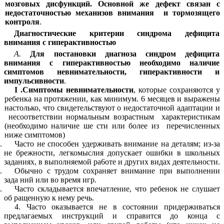
мозговых дисфункций. Основной же дефект связан с
недостаточностью механизов внимания и тормозящего
контроля
.
Диагностические критерии синдрома дефицита
внимания с гиперактивностью
А.
Для постановки диагноза синдром дефицита
внимания с гиперактивностью необходимо наличие
симптомов невнимательности, гиперактивности и
импульсивности
.
I .Симптомы невнимательности
, которые сохраняются у
ребенка на протяжении, как минимум. 6 месяцев и выражены
настолько, что свидетельствуют о недостаточной адаптации и
несоответствии нормальным возрастным характеристикам
(необходимо наличие ше сти или более из
перечисленных
ниже симптомов)
Часто не способен удерживать внимание на деталям; из-за
не брежности, легкомыслия допускает ошибки в школьных
заданиях, в выполняемой pa6oтe и других видах деятельности.
Обычно с трудом сохраняет внимание при выполнении
зада ний или во время игр.
Часто складывается впечатление, что ребенок не слушает
об ращенную к нему речь.
4. Часто оказывается не в состоянии придерживаться
предлагаемых инструкций и справится до конца с