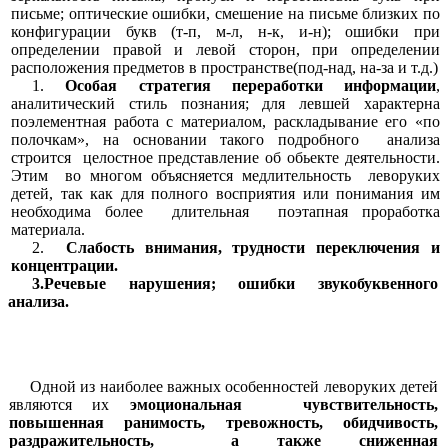
письме; оптические ошибки, смешение на письме близких по
конфигурации букв (т-п, м-л, н-к, и-н); ошибки при
определении правой и левой сторон, при определении
расположения предметов в пространстве(под-над, на-за и т.д.)
Особая стратегия переработки информации
,
аналитический стиль познания; для левшей характерна
поэлементная работа с материалом, раскладывание его «по
полочкам», на основании такого подробного анализа
строится целостное представление об обьекте деятельности.
Этим во многом объясняется медлительность леворуких
детей, так как для полного восприятия или понимания им
необходима более длительная поэтапная проработка
материала.
Слабость внимания, трудности переключения и
концентрации.
3.Речевые нарушения; ошибки звукобуквенного
анализа.
Одной из наиболее важных особенностей леворуких детей
являются их
эмоциональная чувствительность,
повышенная ранимость, тревожность, обидчивость,
раздражительность, а также сниженная