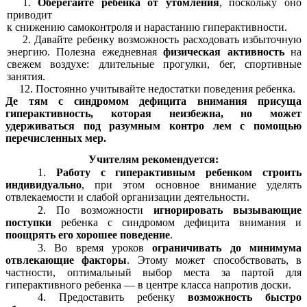
Оберегайте ребенка от утомления
, поскольку оно
приводит
к снижению самоконтроля и нарастанию гиперактивности.
Давайте ребенку возможность расходовать избыточную
энергию. Полезна ежедневная
физическая активность
на
свежем воздухе:
длительные прогулки, бег, спортивные
занятия.
12. Постоянно учитывайте недостатки поведения ребенка.
Де тям с синдромом дефицита внимания присуща
гиперактивность, которая неизбежна, но может
удерживаться под разумным контро лем с помощью
перечисленных мер.
Учителям рекомендуется:
1.
Работу с гиперактивным ребенком строить
индивидуально
, при этом основное внимание уделять
отвлекаемости и слабой организации деятельности.
2. По возможности
игнорировать вызывающие
поступки
ребенка с синдромом дефицита внимания и
поощрять его хорошее поведение
.
3. Во время уроков
ограничивать до минимума
отвлекающие факторы
. Этому может способствовать, в
частности, оптимальный выбор места за
партой для
гиперактивного ребенка — в центре класса напротив доски.
4. Предоставить ребенку
возможность быстро