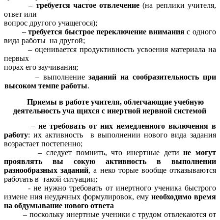
–
требуется частое отвлечение
(на реплики учителя,
ответ или
вопрос другого учащегося);
–
требуется быстpoe переключение внимания
с одного
вида работы на другой;
– оценивается продуктивность усвоения материала на
первых
порах его заучивания;
– выполнение
заданий на сообразительность при
высоком темпе работы
.
Приемы в работе учителя, облегчающие учебную
деятельность уча щихся с инертной нервной системой
–
не требовать от них немедленного включения в
pa6oту
: их активность в выполнении нового вида задания
возрастает постепенно;
– следует помнить, что инертные дети
не могут
проявлять вы сокую активность в
выполнении
разнообразных заданий
, а неко торые вообще отказываются
работать в такой ситуации;
- не нужно требовать от инертного ученика быстрого
измене ния неудачных формулировок, ему
необходимо время
на обдумывание нового ответа
– поскольку инертные ученики с трудом отвлекаются от