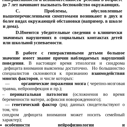
до 7 лет начинают вызывать беспокойство окружающих.
C. Проблемы, обусловленные
вышеперечисленными симптомами возникают в двух и
более видах окружающей обстановки (например. в школе
и дома).
D.Имеются убедительные сведения о клинически
значимых нарушениях в социальных контактах детей
или школьной успеваемости
.
В работе с гиперактивными детьми большое
значение имеет знание
причин наблюдаемых нарушений
поведения
. В настоящее время этиология и синдрома
дефицита внимания выяснены достаточно. Но большинство
специалистов склоняются к признанию
взаимодействия
многих факторов
, и числе которых:
—
органические поражения мозга
( черепно-мозговая
травма, нейроинфекция и пр.);
–
перинатальная патология
(осложнения во время
беременности матери, асфиксия новорожденного);
—
генетический фактор
(ряд данных свидетельствуют о
том, что
синдром дефицита внимания может носить семейный
характер);
особенности нейрофизиологии и