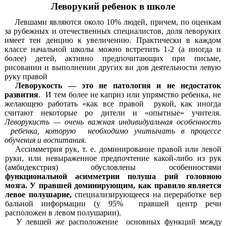
Леворукий ребенок в школе
Левшами являются около 10% людей, причем, по оценкам
за рубежных и отечественных специалистов, доля леворуких
имеет тен денцию к увеличению. Практически в
каждом
классе начальной школы можно встретить 1-2
(а иногда и
более) детей, активно предпочитающих при письме,
рисовании и выполнении других ви дов деятельности левую
руку правой
Леворукость — это не патология и не недостаток
развития
. И тем более не каприз или упрямство ребенка, не
желающею работать «как все правой рукой, как иногда
считают некоторые ро дители и «опытные» учителя.
Леворукисть — очень важная индивидуальная особенность
ребенка, которую необходимо учитычать в процессе
обучения и воспитания.
Ассимметрия рук, т. е. доминирование правой или левой
руки, или невыраженное предпочтение какой-либо из рук
(амбидекстрия) обусловлены особенностями
функциональной асимметрии полуша рий головною
мозга.
У правшей доминирующим, как правило является
левое полушарие,
специализирующееся на переработке вер
бальной информации (у 95%
правшей центр речи
расположен в левом
полушарии).
У левшей же расположение основных функций между