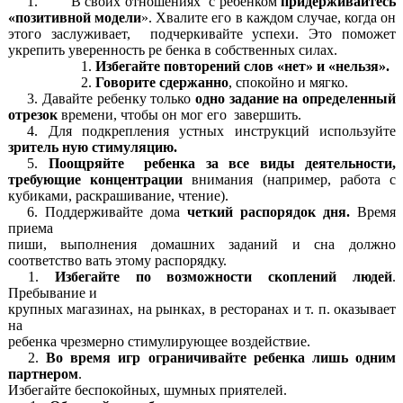
1. В своих отношениях с ребенком
придерживайтесь
«позитивной модели
». Хвалите его в каждом случае, когда он
этого заслуживает, подчеркивайте успехи. Это поможет
укрепить уверенность ре бенка в собственных силах.
Избегайте повторений слов «нет» и «нельзя».
Говорите сдержанно
, спокойно и мягко.
Давайте ребенку только
одно задание на определенный
отрезок
времени, чтобы он мог его завершить.
Для подкрепления устных инструкций используйте
зритель ную стимуляцию.
Поощряйте ребенка зa все виды деятельности,
требующие концентрации
внимания (например, работа с
кубиками, раскрашивание, чтение).
Поддерживайте дома
четкий распорядок дня.
Время
приема
пиши, выполнения домашних заданий и сна должно
соответство вать этому распорядку.
Избегайте по возможности скоплений людей
.
Пребывание и
крупных магазинах, на рынках, в ресторанах и т. п. оказывает
на
ребенка чрезмерно стимулирующее воздействие.
Во время игр ограничивайте ребенка лишь одним
партнером
.
Избегайте беспокойных, шумных приятелей.