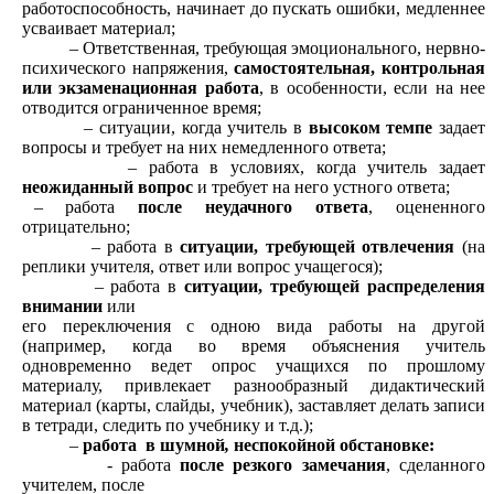
работоспособность, начинает до пускать ошибки, медленнее
усваивает материал;
– Ответственная, требующая эмоционального, нервно-
психического напряжения,
самостоятельная, контрольная
или экзаменационная работа
, в особенности, если на нее
отводится ограниченное время;
– ситуации, когда учитель в
высоком темпе
задает
вопросы и требует на них немедленного ответа;
– работа в условиях, когда учитель задает
неожиданный вопрос
и требует на него устного ответа;
– работа
после неудачного ответа
, оцененного
отрицательно;
– работа в
ситуации, требующей отвлечения
(на
реплики учителя, ответ или вопрос учащегося);
– работа в
ситуации, требующей распределения
внимании
или
его переключения с одною вида работы на другой
(например, когда во время объяснения учитель
одновременно ведет опрос учащихся по прошлому
материалу, привлекает разнообразный дидактический
материал (карты, слайды, учебник), заставляет делать записи
в тетради, следить по учебнику и т.д.);
–
работа в шумной
,
неспокойной обстановке:
- работа
после резкого замечания
, сделанного
учителем, после