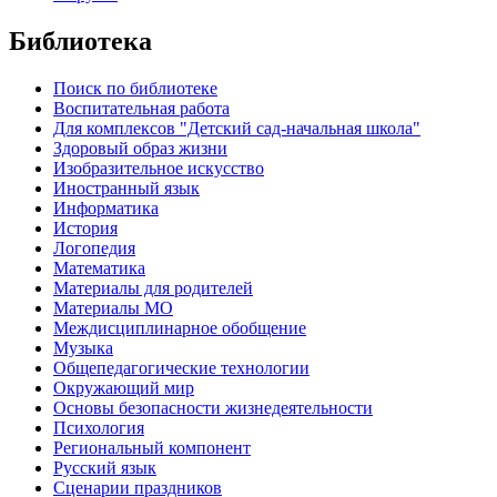
Библиотека
Поиск по библиотеке
Воспитательная работа
Для комплексов "Детский сад-начальная школа"
Здоровый образ жизни
Изобразительное искусство
Иностранный язык
Информатика
История
Логопедия
Математика
Материалы для родителей
Материалы МО
Междисциплинарное обобщение
Музыка
Общепедагогические технологии
Окружающий мир
Основы безопасности жизнедеятельности
Психология
Региональный компонент
Русский язык
Сценарии праздников