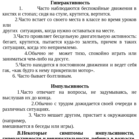
Гиперактивность
1. Часто наблюдаются беспокойные движения в
кистях и стопах; сидя нa стуле, крутится, вертится.
2.Часто встает со своего места в классе во время уроков
или
других ситуациях, когда нужно оставаться на месте.
3.Часто проявляет бесцельную двигательную активность:
бегает, крутится, пытается куда-то залезть, причем в таких
ситуациях, когда это неприемлемо.
4.Обычно не может тихо, спокойно играть или
заниматься чем-либо на досуге.
5.Часто
находится я постоянном движении и ведет себя
гак, «как будто к нему прикрепили мотор».
6. Часто бывает болтливым.
Импульсивность
1.Часто отвечает на вопросы, не задумываясь, не
выслушав их до конца.
2.Обычно с трудом дожидается своей очереди в
различных ситуациях.
3. Часто мешает другим, пристает к окружающим
(например,
вмешивается в беседы или игры).
В.
Некоторые симптомы импульсивности,
гиперактивности и невнимательности ребенка в возрасте