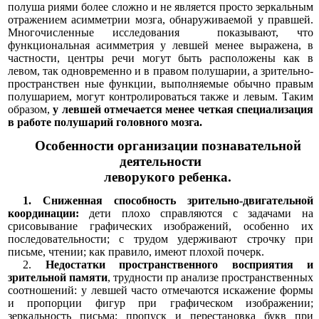
полуша риями более сложно и не является просто зеркальным
отражением асимметрии мозга, обнаруживаемой у правшей.
Многочисленные исследования показывают, что
функциональная асимметрия у левшей менее выражена, в
частности, центры речи могут быть расположены как в
левом, так одновременно и в правом полушарии, а зрительно-
пространствен ные функции, выполняемые обычно правым
полушарием, могут контролироваться также и левым. Таким
образом,
у левшей отмечается менее четкая специализация
в работе полушарий головного мозга.
Особенности организации познавательной
деятельности
леворукого ребенка.
1. Сниженная способность зрительно-двигательной
координации:
дети плохо справляются с задачами на
срисовывание графических изображений, особенно их
последовательности; с трудом удерживают строчку при
письме, чтении; как правило, имеют плохой почерк.
2.
Недостатки пространственного восприятия и
зрительной памяти
, трудности пр анализе пространственных
соотношений: у левшей часто отмечаются искажение формы
и пропорции фигур при графическом изображении;
зеркальность письма; пропуск и перестановка букв при