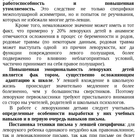
работоспособность и повышенная
утомляемость.
Это
следствие не только специфики
межполушарной асимметрии, но и попыток пе реучивания,
которых не избежали многие дети-левши.
Кроме того, немаловажное значение может иметь и тот
факт, что примерно у 20% леворуких детей в анамнезе
отмечаются осложнения в
процес се беременности и родов,
родовые травмы (по некоторым данным, родовая травма
может выступать одной из причин леворукости, ког да
функции поврежденного левого полушария, более
подверженно го влиянию неблагоприятных условий,
частично принимает на себя правое полушарие).
Повышенная эмоциональность леворуких детей
является фак тором, существенно осложняющим
адаптацию к школе
. У левшей вхождение в школьную
жизнь происходит значительно медленнее и более
болезненно, чем у большинства сверстников. Поэтому
леворукие первоклассники требуют пристального внимания
со сторо ны учителей, родителей и школьных психологов.
В работе с леворукиими детьми следует учитывать
определенные особенности выработки у них учебных
навыков и в первую очередь навыков письма.
Постановка техники письма у левшей специфична
: для
леворукого ребенка одинакого неудобно как правонаклонное,
так и левонаклоннное письмо, так как при письме он будет