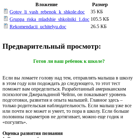
Вложение
Размер
35 КБ
Gotov_li_vash_rebenok_k_shkole.doc
105.5 КБ
Gruppa_riska_mladshie_shkolniki_1.doc
26.5 КБ
Rekomendacii_uchitelyu.doc
Предварительный просмотр:
Готов ли ваш ребенок к школе?
Если вы ломаете голову над тем, отправлять малыша в школу
в этом году или подождать до следующего, то этот тест
поможет вам определиться. Разработанный американским
психологом Джеральдиной Чейпи, он показывает уровень
подготовки, развития и опыта малышей. Главное здесь –
только родительская наблюдательность. Если малыш уже все
или почти все может и умеет, то пора в школу. Если больше
половины параметров не дотягивает, можно еще годик и
«погулять».
Оценка развития познания