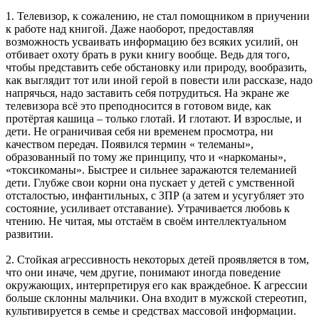
1. Телевизор, к сожалению, не стал помощником в приучении
к работе над книгой. Даже наоборот, предоставляя
возможность усваивать информацию без всяких усилий, он
отбивает охоту брать в руки книгу вообще. Ведь для того,
чтобы представить себе обстановку или природу, вообразить,
как выглядит тот или иной герой в повести или рассказе, надо
напрячься, надо заставить себя потрудиться. На экране же
телевизора всё это преподносится в готовом виде, как
протёртая кашица – только глотай. И глотают. И взрослые, и
дети. Не ограничивая себя ни временем просмотра, ни
качеством передач. Появился термин « телеманы»,
образованный по тому же принципу, что и «наркоманы»,
«токсикоманы». Быстрее и сильнее заражаются телеманией
дети. Глубже свои корни она пускает у детей с умственной
отсталостью, инфантильных, с ЗПР (а затем и усугубляет это
состояние, усиливает отставание). Утрачивается любовь к
чтению. Не читая, мы отстаём в своём интеллектуальном
развитии.
2. Стойкая агрессивность некоторых детей проявляется в том,
что они иначе, чем другие, понимают иногда поведение
окружающих, интерпретируя его как враждебное. К агрессии
больше склонны мальчики. Она входит в мужской стереотип,
культивируется в семье и средствах массовой информации.