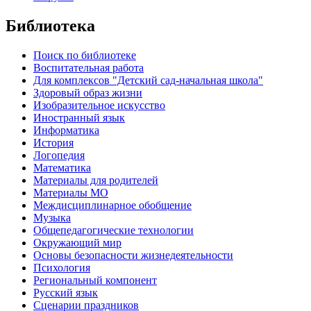
Библиотека
Поиск по библиотеке
Воспитательная работа
Для комплексов "Детский сад-начальная школа"
Здоровый образ жизни
Изобразительное искусство
Иностранный язык
Информатика
История
Логопедия
Математика
Материалы для родителей
Материалы МО
Междисциплинарное обобщение
Музыка
Общепедагогические технологии
Окружающий мир
Основы безопасности жизнедеятельности
Психология
Региональный компонент
Русский язык
Сценарии праздников