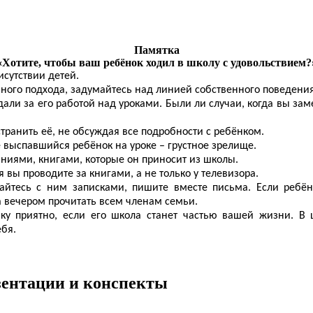
Памятка
«Хотите, чтобы ваш ребёнок ходил в школу с удовольствием?
исутствии детей.
ьного подхода, задумайтесь над линией собственного поведения
дали за его работой над уроками. Были ли случаи, когда вы з
странить её, не обсуждая все подробности с ребёнком.
 выспавшийся ребёнок на уроке – грустное зрелище.
даниями, книгами, которые он приносит из школы.
 вы проводите за книгами, а не только у телевизора.
йтесь с ним записками, пишите вместе письма. Если ребёно
 а вечером прочитать всем членам семьи.
ку приятно, если его школа станет частью вашей жизни. В 
ебя.
езентации и конспекты