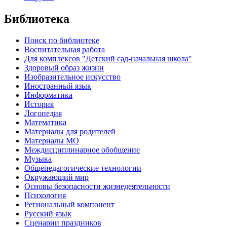
Библиотека
Поиск по библиотеке
Воспитательная работа
Для комплексов "Детский сад-начальная школа"
Здоровый образ жизни
Изобразительное искусство
Иностранный язык
Информатика
История
Логопедия
Математика
Материалы для родителей
Материалы МО
Междисциплинарное обобщение
Музыка
Общепедагогические технологии
Окружающий мир
Основы безопасности жизнедеятельности
Психология
Региональный компонент
Русский язык
Сценарии праздников