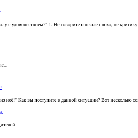
"
лу с удовольствием?" 1. Не говорите о школе плохо, не критику
....
?"
из неё!" Как вы поступите в данной ситуации? Вот несколько сов
й.
телей....