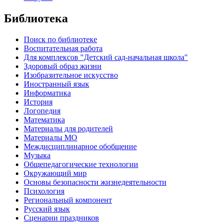
Библиотека
Поиск по библиотеке
Воспитательная работа
Для комплексов "Детский сад-начальная школа"
Здоровый образ жизни
Изобразительное искусство
Иностранный язык
Информатика
История
Логопедия
Математика
Материалы для родителей
Материалы МО
Междисциплинарное обобщение
Музыка
Общепедагогические технологии
Окружающий мир
Основы безопасности жизнедеятельности
Психология
Региональный компонент
Русский язык
Сценарии праздников