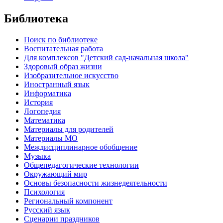
Библиотека
Поиск по библиотеке
Воспитательная работа
Для комплексов "Детский сад-начальная школа"
Здоровый образ жизни
Изобразительное искусство
Иностранный язык
Информатика
История
Логопедия
Математика
Материалы для родителей
Материалы МО
Междисциплинарное обобщение
Музыка
Общепедагогические технологии
Окружающий мир
Основы безопасности жизнедеятельности
Психология
Региональный компонент
Русский язык
Сценарии праздников