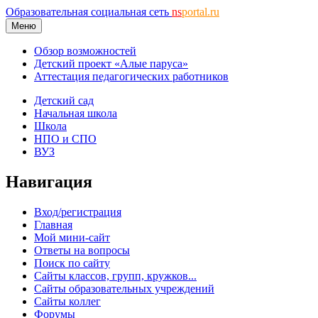
Образовательная социальная сеть
ns
portal.ru
Меню
Обзор возможностей
Детский проект «Алые паруса»
Аттестация педагогических работников
Детский сад
Начальная школа
Школа
НПО и СПО
ВУЗ
Навигация
Вход/регистрация
Главная
Мой мини-сайт
Ответы на вопросы
Поиск по сайту
Сайты классов, групп, кружков...
Сайты образовательных учреждений
Сайты коллег
Форумы