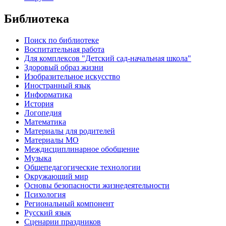
Библиотека
Поиск по библиотеке
Воспитательная работа
Для комплексов "Детский сад-начальная школа"
Здоровый образ жизни
Изобразительное искусство
Иностранный язык
Информатика
История
Логопедия
Математика
Материалы для родителей
Материалы МО
Междисциплинарное обобщение
Музыка
Общепедагогические технологии
Окружающий мир
Основы безопасности жизнедеятельности
Психология
Региональный компонент
Русский язык
Сценарии праздников