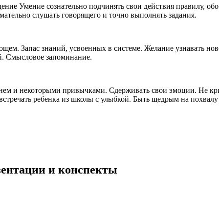
дение Умение сознательно подчинять свои действия правилу, о
мательно слушать говорящего и точно выполнять задания.
щем. Запас знаний, усвоенных в системе. Желание узнавать нов
й. Смысловое запоминание.
ем и некоторыми привычками. Сдерживать свои эмоции. Не крич
встречать ребенка из школы с улыбкой. Быть щедрым на похвалу 
езентации и конспекты