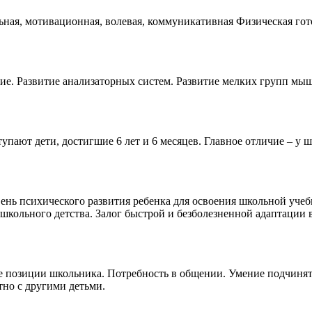
ная, мотивационная, волевая, коммуникативная Физическая гото
тие. Развитие анализаторных систем. Развитие мелких групп мы
тупают дети, достигшие 6 лет и 6 месяцев. Главное отличие – у 
нь психического развития ребенка для освоения школьной учеб
школьного детства. Залог быстрой и безболезненной адаптации 
е позиции школьника. Потребность в общении. Умение подчинят
тно с другими детьми.