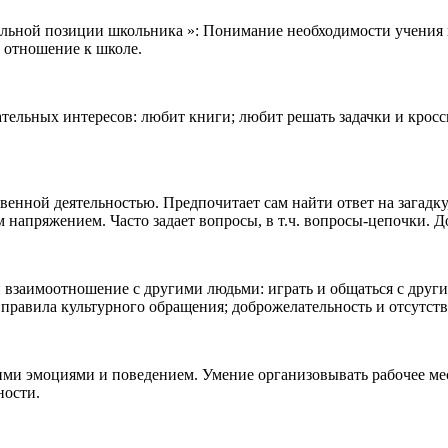
ьной позиции школьника »: Понимание необходимости учения и т
 отношение к школе.
ельных интересов: любит книги; любит решать задачки и кроссв
енной деятельностью. Предпочитает сам найти ответ на загадку,
напряжением. Часто задает вопросы, в т.ч. вопросы-цепочки. Д
 взаимоотношение с другими людьми: играть и общаться с други
 правила культурного обращения; доброжелательность и отсутств
ми эмоциями и поведением. Умение организовывать рабочее мес
ности.