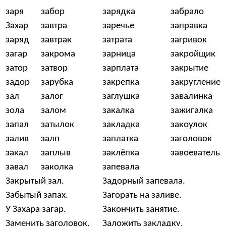
заря
забор
зарядка
забрало
Захар
завтра
заречье
заправка
заряд
завтрак
затрата
загривок
загар
закрома
зарница
закройщик
затор
затвор
зарплата
закрытие
задор
зарубка
закрепка
закругление
зал
залог
заглушка
завалинка
зола
залом
закалка
зажигалка
запал
затылок
закладка
закоулок
залив
залп
заплатка
заголовок
закал
заплыв
заклёпка
завоеватель
завал
заколка
запевала
Закрытый зал.
Задорный запевала.
Забытый запах.
Загорать на заливе.
У Захара загар.
Закончить занятие.
Заменить заголовок.
Заложить закладку.