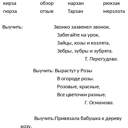
кирза
обзор
нарзан
рюкзак
гюрза
отзыв
Тарзан
мерзлота
Выучить: Звонко зазвенел звонок,
Забегайте на урок,
Зайцы, козы и козлята,
Зебры, зубры и зубрята.
Т. Перегудова.
Выучить: Вырастут у Розы
В огороде розы.
Розовые, красные,
Все цветочки разные.
Г. Османова.
Выучить:Привязала бабушка к дереву
козу.