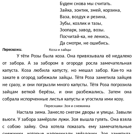
Будем снова мы считать.
Зайка, зонтик, змей, корзина,
Ваза, воздух и резина,
Зубы, козлик и тазы,
Зоопарк, завод, возы.
Посчитай-ка, не ленись,
Да смотри, не ошибись.
Перескажи.
Коза и зайцы
У тёти Розы была коза. Она привязывала её недалеко
от забора. А за забором в огороде росла замечательная
капуста. Коза любила капусту, но мешал забор. Как-то на
закате в огород забежали зайцы. Тётя Роза заметила зайцев
не сразу, и они погрызли много капусты. Тётя Роза погрозила
зайцам веткой берёзы, и они разбежались. Затем она
собрала испорченные листья капусты и угостила ими козу.
Перескажи :Зоя и снежинка
Настала зима. Занесло снегом дворы и улицы. Завыли
вьюги. У забора замёрзли лужи. Зоя вышла гулять. Она взяла
с собою зайку. Она хотела показать ему замечательные