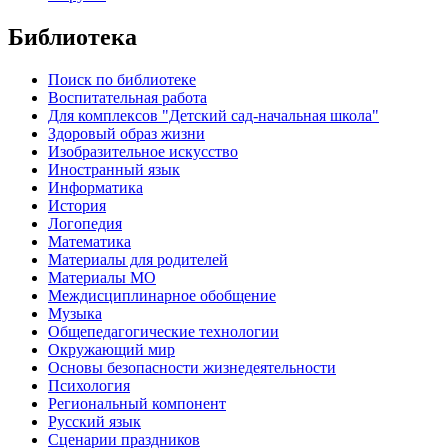
Библиотека
Поиск по библиотеке
Воспитательная работа
Для комплексов "Детский сад-начальная школа"
Здоровый образ жизни
Изобразительное искусство
Иностранный язык
Информатика
История
Логопедия
Математика
Материалы для родителей
Материалы МО
Междисциплинарное обобщение
Музыка
Общепедагогические технологии
Окружающий мир
Основы безопасности жизнедеятельности
Психология
Региональный компонент
Русский язык
Сценарии праздников