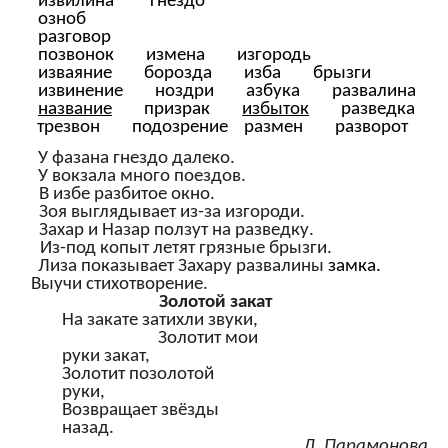
извилина гнездо
озноб
разговор
позвонок измена изгородь
изваяние борозда изба брызги
извинение ноздри азбука развалина
название
призрак
избыток
разведка
трезвон подозрение размен разворот
У фазана гнездо далеко.
У вокзала много поездов.
В избе разбитое окно.
Зоя выглядывает из-за изгороди.
Захар и Назар ползут на разведку.
Из-под копыт летят грязные брызги.
Лиза показывает Захару развалины
замка.
Выучи стихотворение.
Золотой закат
На закате затихли звуки,
Золотит мои
руки закат,
Золотит позолотой
руки,
Возвращает звёзды
назад.
Л. Парамонова