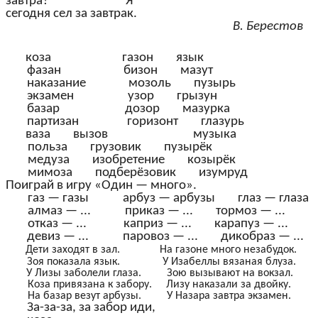
завтра? Я
сегодня сел за завтрак.
В. Берестов
коза газон язык
фазан бизон мазут
наказание мозоль пузырь
экзамен узор грызун
базар дозор мазурка
партизан горизонт глазурь
ваза вызов музыка
польза грузовик пузырёк
медуза изобретение козырёк
мимоза подберёзовик изумруд
Поиграй в игру «Один — много».
газ — газы арбуз — арбузы глаз — глаза
алмаз — ... приказ — ... тормоз — ...
отказ — ... каприз — ... карапуз — ...
девиз — ... паровоз — ... дикобраз — ...
Дети заходят в зал. На газоне много незабудок.
Зоя показала язык. У Изабеллы вязаная блуза.
У Лизы заболели глаза. Зою вызывают на вокзал.
Коза привязана к забору. Лизу наказали за двойку.
На базар везут арбузы. У Назара завтра экзамен.
За-за-за, за забор иди,