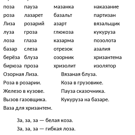
поза
пауза
мазанка
наказание
роза
лазарет
базальт
партизан
Лиза
розарий
азарт
вязальщик
луза
гроза
глюкоза
кукуруза
лоза
глаза
казарма
позолота
базар
слеза
отрезок
азалия
берёза
блуза
озорник
хризантема
бирюза
проза
хризолит
изолятор
Озорная Лиза.
Вязаная блуза.
Роза в розарии.
Коза в грузовике.
Железо в кузове.
Пауза сказочника.
Вызов газовщика.
Кукуруза на базаре.
Ваза для хризантем.
За, за, за — белая коза.
За, за, за — гибкая лоза.