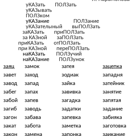
уКАЗать ПОЛЗать
уКАЗывать
ПОЛЗком
уКАЗание
ПОЛЗание
уКАЗателыный выПОЛЗать
заКАЗать приПОЛЗать
за КАЗной заПОЛЗать
приКАЗать отПОЛЗать
при КАЗной переПОЛЗать
наКАЗать
ПОЛЗучий
наКАЗание
ПОЛЗунок
заяц
замок
затея
зацепка
завет
заход
зодиак
западня
завод
запад
зайка
затейник
забег
запах
завивка
занятие
забой
запев
загадка
запятая
загиб
заводь
задатки
задание
загон
забава
запевка
забияка
закат
забота
заметка
заготовка
закон
замена
запонка
заикание