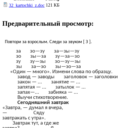
121 КБ
32_kartochki_z.doc
Предварительный просмотр:
Повтори за взрослым. Следи за звуком [ З ].
за зо—зу за—зы—зу
зо зы—за зу—за—зо
зу зу—зы зо—зу—зы
зы за—зо зы—зо—за
«Один — много». Измени слова по образцу.
завод — заводы заголовок — заголовки
закон — ... занятие — ...
запятая — ... затылок — ...
запах—... забияка — ...
Выучи стихотворение.
Сегодняшний завтрак
«Завтра, — думал я вчера,
— Сяду
завтракать с утра».
Завтрак тут, а где же