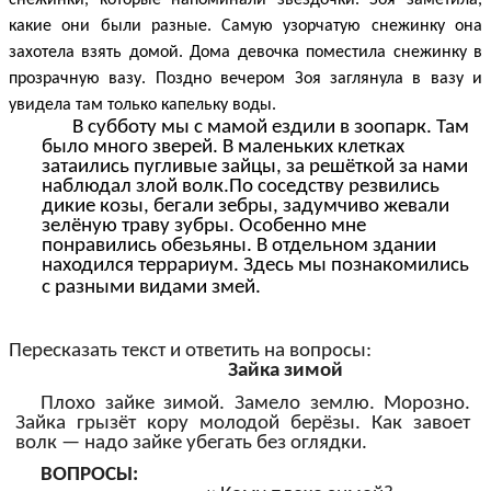
снежинки, которые напоминали звёздочки. Зоя заметила,
какие они были разные. Самую узорчатую снежинку она
захотела взять домой. Дома девочка поместила снежинку в
прозрачную вазу. Поздно вечером Зоя заглянула в вазу и
увидела там только капельку воды.
В субботу мы с мамой ездили в зоопарк. Там
было много зверей. В маленьких клетках
затаились пугливые зайцы, за решёткой за нами
наблюдал злой волк.По соседству резвились
дикие козы, бегали зебры, задумчиво жевали
зелёную траву зубры. Особенно мне
понравились обезьяны. В отдельном здании
находился террариум. Здесь мы познакомились
с разными видами змей.
Пересказать текст и ответить на вопросы:
Зайка зимой
Плохо зайке зимой. Замело землю. Морозно.
Зайка грызёт кору молодой берёзы. Как завоет
волк — надо зайке убегать без оглядки.
ВОПРОСЫ: