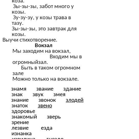
коза.
Зы-зы-зы, забот много у
козы.
Зу-зу-зу, у козы трава в
тазу.
Зы-зы-зы, это завтрак для
козы.
Выучи стихотворение.
Вокзал
Мы заходим на вокзал,
Входим мы в
огромныйзал.
Быть в таком огромном
зале
Можно только на вокзале.
знамя звание здание
знак звук змея
знание звонок
злодей
знаток
звено
здоровье
знакомый зверь
зрение
лезвие езда
изнанка