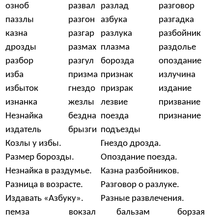
озноб
развал
разлад
разговор
паззлы
разгон
азбука
разгадка
казна
разгар
разлука
разбойник
дрозды
размах
плазма
раздолье
разбор
разгул
борозда
опоздание
изба
призма
признак
излучина
избыток
гнездо
призрак
издание
изнанка
жезлы
лезвие
призвание
Незнайка
бездна
поезда
признание
издатель
брызги
подъезды
Козлы у избы.
Гнездо дрозда.
Размер борозды.
Опоздание поезда.
Незнайка в раздумье.
Казна разбойников.
Разница в возрасте.
Разговор о разлуке.
Издавать «Азбуку».
Разные развлечения.
пемза
вокзал
бальзам
борзая