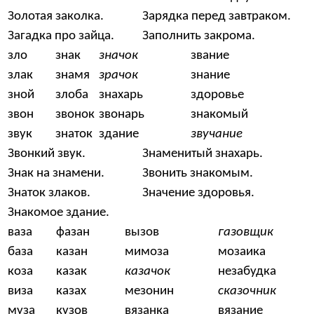
Золотая заколка.
Зарядка перед завтраком.
Загадка про зайца.
Заполнить закрома.
зло
знак
значок
звание
злак
знамя
зрачок
знание
зной
злоба
знахарь
здоровье
звон
звонок
звонарь
знакомый
звук
знаток
здание
звучание
Звонкий звук.
Знаменитый знахарь.
Знак на знамени.
Звонить знакомым.
Знаток злаков.
Значение здоровья.
Знакомое здание.
ваза
фазан
вызов
газовщик
база
казан
мимоза
мозаика
коза
казак
казачок
незабудка
виза
казах
мезонин
сказочник
муза
кузов
вязанка
вязание