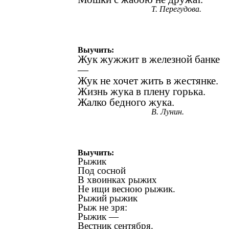
Т. Перегудова.
Выучить:
Жук жужжит в железной банке
—
Жук не хочет жить в жестянке.
Жизнь жука в плену горька.
Жалко бедного жука.
В. Лунин.
Выучить:
Рыжик
Под сосной
В хвоинках рыжих
Не ищи весною рыжик.
Рыжий рыжик
Рыж не зря:
Рыжик —
Вестник сентября.