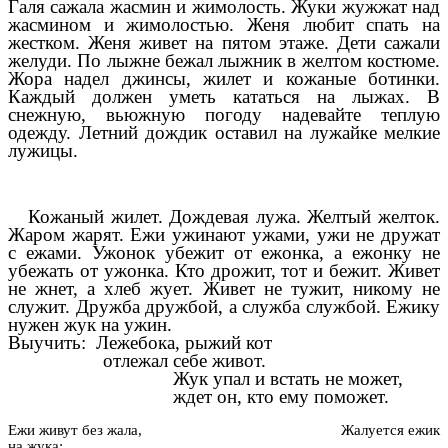
Галя сажала жасмин и жимолость. Жуки жужжат над
жасмином и жимолостью. Женя любит спать на
жестком. Женя живет на пятом этаже. Дети сажали
желуди. По лыжне бежал лыжник в желтом костюме.
Жора надел джинсы, жилет и кожаные ботинки.
Каждый должен уметь кататься на лыжах. В
снежную, вьюжную погоду надевайте теплую
одежду. Летний дождик оставил на лужайке мелкие
лужицы.
Кожаный жилет. Дождевая лужа. Желтый желток.
Жаром жарят. Ежи ужинают ужами, ужи не дружат
с ежами. Ужонок убежит от ежонка, а ежонку не
убежать от ужонка. Кто дрожит, тот и бежит. Живет
не жнет, а хлеб жует. Живет не тужит, никому не
служит. Дружба дружбой, а служба службой. Ежику
нужен жук на ужин.
Выучить: Лежебока, рыжий кот
отлежал себе живот.
Жук упал и встать не может,
ждет он, кто ему поможет.
Ежи живут без жала, Жалуется ежик
на жука: