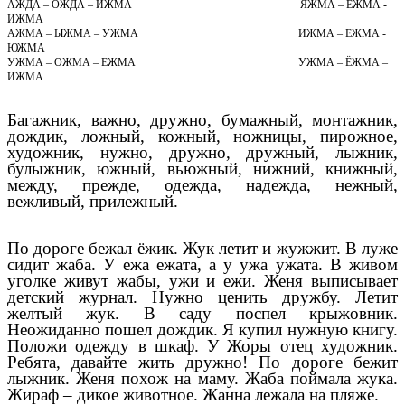
АЖДА – ОЖДА – ИЖМА ЯЖМА – ЁЖМА -
ИЖМА
АЖМА – ЫЖМА – УЖМА ИЖМА – ЕЖМА -
ЮЖМА
УЖМА – ОЖМА – ЕЖМА УЖМА – ЁЖМА –
ИЖМА
Багажник, важно, дружно, бумажный, монтажник,
дождик, ложный, кожный, ножницы, пирожное,
художник, нужно, дружно, дружный, лыжник,
булыжник, южный, вьюжный, нижний, книжный,
между, прежде, одежда, надежда, нежный,
вежливый, прилежный.
По дороге бежал ёжик. Жук летит и жужжит. В луже
сидит жаба. У ежа ежата, а у ужа ужата. В живом
уголке живут жабы, ужи и ежи. Женя выписывает
детский журнал. Нужно ценить дружбу. Летит
желтый жук. В саду поспел крыжовник.
Неожиданно пошел дождик. Я купил нужную книгу.
Положи одежду в шкаф. У Жоры отец художник.
Ребята, давайте жить дружно! По дороге бежит
лыжник. Женя похож на маму. Жаба поймала жука.
Жираф – дикое животное. Жанна лежала на пляже.