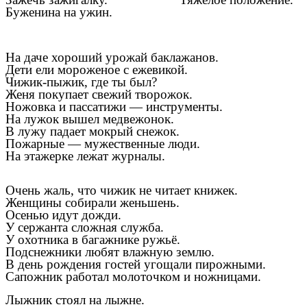
Буженина на ужин.
На даче хороший урожай баклажанов.
Дети ели мороженое с ежевикой.
Чижик-пыжик, где ты был?
Женя покупает свежий творожок.
Ножовка и пассатижи — инструменты.
На лужок вышел медвежонок.
В лужу падает мокрый снежок.
Пожарные — мужественные люди.
На этажерке лежат журналы.
Очень жаль, что чижик не читает книжек.
Женщины собирали женьшень.
Осенью идут дожди.
У сержанта сложная служба.
У охотника в багажнике ружьё.
Подснежники любят влажную землю.
В день рождения гостей угощали пирожными.
Сапожник работал молоточком и ножницами.
Лыжник стоял на лыжне.