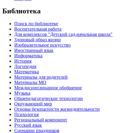
Библиотека
Поиск по библиотеке
Воспитательная работа
Для комплексов "Детский сад-начальная школа"
Здоровый образ жизни
Изобразительное искусство
Иностранный язык
Информатика
История
Логопедия
Математика
Материалы для родителей
Материалы МО
Междисциплинарное обобщение
Музыка
Общепедагогические технологии
Окружающий мир
Основы безопасности жизнедеятельности
Психология
Региональный компонент
Русский язык
Сценарии праздников