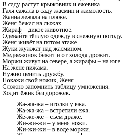
В саду растут крыжовник и ежевика.
Галя сажала в саду жасмин и жимолость.
Жанна лежала на пляже.
Женя бежал на лыжах.
Жираф – дикое животное.
Одевайте тёплую одежду в снежную погоду.
Женя живёт на пятом этаже.
Жуки жужжат над жасмином.
Медвежонок бежит и от холода дрожит.
Моржи живут на севере, а жирафы – на юге.
На жене пижама.
Нужно ценить дружбу.
Покажи свой ножик, Женя.
Сложно запомнить таблицу умножения.
Ходит ёжик без дорожек.
Жа-жа-жа – иголки у ежа.
Жа-жа-жа – встретили ежа.
Же-же-же – съем драже.
Жи-жи-жи – у меня ножи.
Жи-жи-жи – в воде моржи.