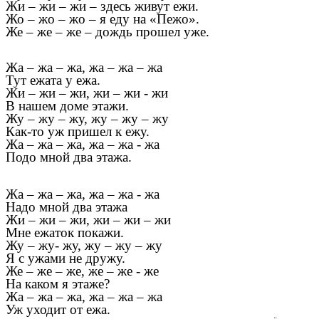
Жи – жи – жи – здесь живут ежи.
Жо – жо – жо – я еду на «Пежо».
Же – же – же – дождь прошел уже.
Жа – жа – жа, жа – жа – жа
Тут ежата у ежа.
Жи – жи – жи, жи – жи - жи
В нашем доме этажи.
Жу – жу – жу, жу – жу – жу
Как-то уж пришел к ежу.
Жа – жа – жа, жа – жа - жа
Подо мной два этажа.
Жа – жа – жа, жа – жа - жа
Надо мной два этажа
Жи – жи – жи, жи – жи – жи
Мне ежаток покажи.
Жу – жу- жу, жу – жу – жу
Я с ужами не дружу.
Же – же – же, же – же - же
На каком я этаже?
Жа – жа – жа, жа – жа – жа
Уж уходит от ежа.