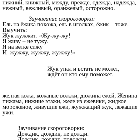
нижний, книжный, между, прежде, одежда, надежда,
нежный, вежливый, оранжевый, осторожно.
Заучивание скороговорки:
Ель на ёжика похожа, ель в иголках, ёжик – тоже.
Выучить:
Жук жужжит: «Жу-жу-жу!
Я живу – не тужу.
Я на ветке сижу
И жужжу, жужжу, жужжу!»
Жук упал и встать не может,
ждёт он кто ему поможет.
желтая кожа, кожаные вожжи, дюжина ежей, Женина
пижама, нижние этажи, желе из ежевики, жидкое
мороженое, живущие ежи, жужжащий жук, лежащие
ужи.
Заучивание скороговорки:
Дождик, дождик, не дожди.
Дождик, дождик, подожди.