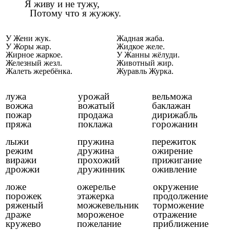
Я живу и не тужу,
Потому что я жужжу.
У Жени жук.
Жадная жаба.
У Жоры жар.
Жидкое желе.
Жирное жаркое.
У Жанны жёлуди.
Железный жезл.
Животный жир.
Жалеть жеребёнка.
Журавль Журка.
лужа
урожай
вельможа
вожжа
вожатый
баклажан
пожар
продажа
дирижабль
пряжа
поклажа
горожанин
лыжи
пружина
пережиток
режим
дружина
ожирение
виражи
прохожий
прижигание
дрожжи
дружинник
оживление
ложе
ожерелье
окружение
порожек
этажерка
продолжение
ряженый
можжевельник
торможение
драже
мороженое
отражение
кружево
пожелание
приближение