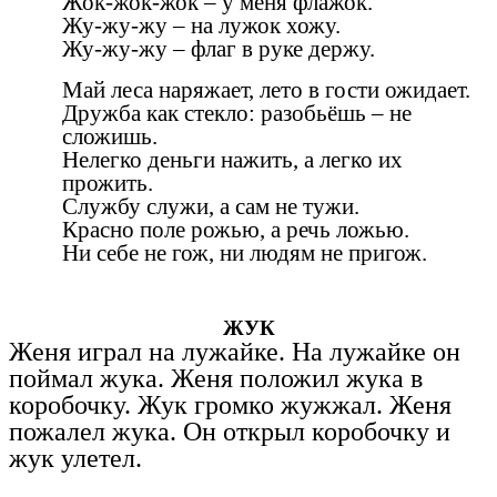
Жок-жок-жок – у меня флажок.
Жу-жу-жу – на лужок хожу.
Жу-жу-жу – флаг в руке держу.
Май леса наряжает, лето в гости ожидает.
Дружба как стекло: разобьёшь – не
сложишь.
Нелегко деньги нажить, а легко их
прожить.
Службу служи, а сам не тужи.
Красно поле рожью, а речь ложью.
Ни себе не гож, ни людям не пригож.
ЖУК
Женя играл на лужайке. На лужайке он
поймал жука. Женя положил жука в
коробочку. Жук громко жужжал. Женя
пожалел жука. Он открыл коробочку и
жук улетел.