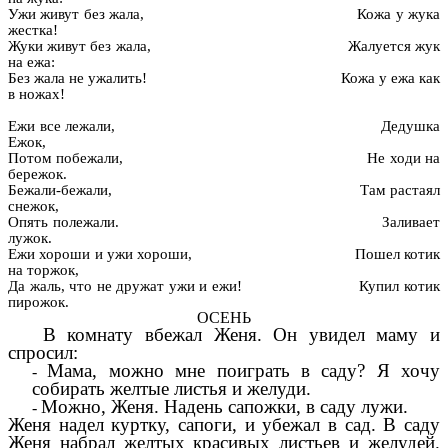
Ужи живут без жала, Кожа у жука
жестка!
Жуки живут без жала, Жалуется жук
на ежа:
Без жала не ужалить! Кожа у ежа как
в ножах!
Ежи все лежали, Дедушка
Ежок,
Потом побежали, Не ходи на
бережок.
Бежали-бежали, Там растаял
снежок,
Опять полежали. Заливает
лужок.
Ежи хороши и ужи хороши, Пошел котик
на торжок,
Да жаль, что не дружат ужи и ежи! Купил котик
пирожок.
ОСЕНЬ
В комнату вбежал Женя. Он увидел маму и
спросил:
Мама, можно мне поиграть в саду? Я хочу
собирать желтые листья и желуди.
Можно, Женя. Надень сапожки, в саду лужи.
Женя надел куртку, сапоги, и убежал в сад. В саду
Женя набрал желтых красивых листьев и желудей.