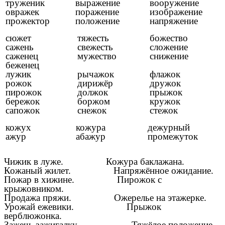
труженик
выражение
вооружение
овражек
поражение
изображение
прожектор
положение
напряжение
сюжет
тяжесть
божество
сажень
свежесть
сложение
саженец
мужество
снижение
беженец
лужик
рычажок
флажок
рожок
дирижёр
дружок
пирожок
должок
прыжок
бережок
боржом
кружок
сапожок
снежок
стежок
кожух
кожура
дежурный
ажур
абажур
промежуток
Чижик в луже. Кожура баклажана.
Кожаный жилет. Напряжённое ожидание.
Пожар в хижине. Пирожок с
крыжовником.
Продажа пряжи. Ожерелье на этажерке.
Урожай ежевики. Прыжок
верблюжонка.
Зажечь зажигалку. Тяжёлое положение.