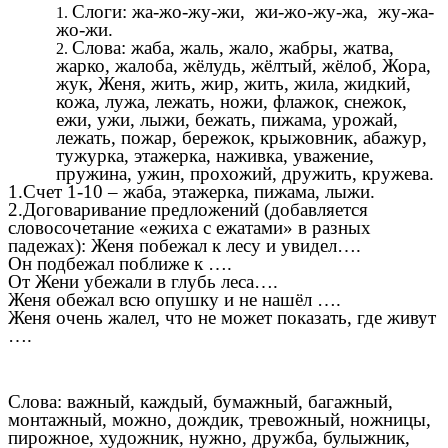
Слоги: жа-жо-жу-жи, жи-жо-жу-жа, жу-жа-
жо-жи.
Слова: жаба, жаль, жало, жабры, жатва,
жарко, жалоба, жёлудь, жёлтый, жёлоб, Жора,
жук, Женя, жить, жир, жить, жила, жидкий,
кожа, лужа, лежать, ножи, флажок, снежок,
ежи, ужи, лыжи, бежать, пижама, урожай,
лежать, пожар, бережок, крыжовник, абажур,
тужурка, этажерка, наживка, уважение,
пружина, ужин, прохожий, дружить, кружева.
1.Счет 1-10 – жаба, этажерка, пижама, лыжи.
2.Договаривание предложений (добавляется
словосочетание «ежиха с ежатами» в разных
падежах): Женя побежал к лесу и увидел….
Он подбежал поближе к ….
От Жени убежали в глубь леса….
Женя обежал всю опушку и не нашёл ….
Женя очень жалел, что не может показать, где живут
….
Слова: важный, каждый, бумажный, багажный,
монтажный, можно, дождик, тревожный, ножницы,
пирожное, художник, нужно, дружба, булыжник,