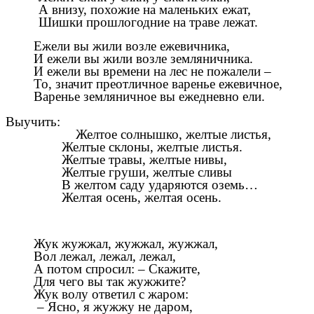
А внизу, похожие на маленьких ежат,
Шишки прошлогодние на траве лежат.
Ежели вы жили возле ежевичника,
И ежели вы жили возле земляничника.
И ежели вы времени на лес не пожалели –
То, значит преотличное варенье ежевичное,
Варенье земляничное вы ежедневно ели.
Выучить:
Желтое солнышко, желтые листья,
Желтые склоны, желтые листья.
Желтые травы, желтые нивы,
Желтые груши, желтые сливы
В желтом саду ударяются оземь…
Желтая осень, желтая осень.
Жук жужжал, жужжал, жужжал,
Вол лежал, лежал, лежал,
А потом спросил: – Скажите,
Для чего вы так жужжите?
Жук волу ответил с жаром:
– Ясно, я жужжу не даром,