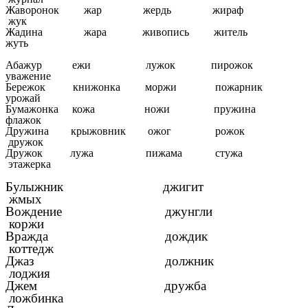
Жаворонок жар жердь жираф
жук
Жадина жара живопись житель
жуть
Абажур ежи лужок пирожок
уважение
Бережок книжонка моржи пожарник
урожай
Бумажонка кожа ножи пружина
флажок
Дружина крыжовник ожог рожок
дружок
Дружок лужа пижама стужа
этажерка
Булыжник джигит
жмых
Вождение джунгли
коржи
Вражда дождик
коттедж
Джаз должник
лоджия
Джем дружба
ложбинка