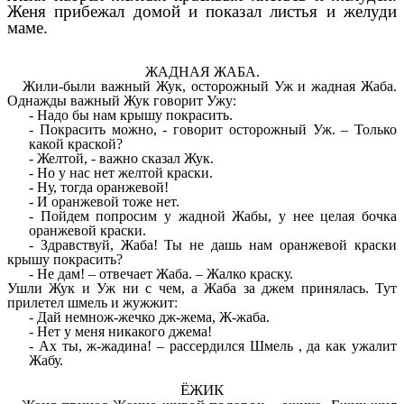
Женя прибежал домой и показал листья и желуди
маме.
ЖАДНАЯ ЖАБА.
Жили-были важный Жук, осторожный Уж и жадная Жаба.
Однажды важный Жук говорит Ужу:
Надо бы нам крышу покрасить.
Покрасить можно, - говорит осторожный Уж. – Только
какой краской?
Желтой, - важно сказал Жук.
Но у нас нет желтой краски.
Ну, тогда оранжевой!
И оранжевой тоже нет.
Пойдем попросим у жадной Жабы, у нее целая бочка
оранжевой краски.
- Здравствуй, Жаба! Ты не дашь нам оранжевой краски
крышу покрасить?
Не дам! – отвечает Жаба. – Жалко краску.
Ушли Жук и Уж ни с чем, а Жаба за джем принялась. Тут
прилетел шмель и жужжит:
Дай немнож-жечко дж-жема, Ж-жаба.
Нет у меня никакого джема!
Ах ты, ж-жадина! – рассердился Шмель , да как ужалит
Жабу.
ЁЖИК