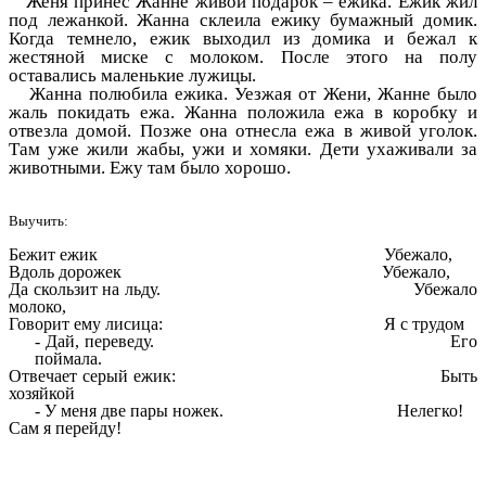
Женя принес Жанне живой подарок – ежика. Ежик жил
под лежанкой. Жанна склеила ежику бумажный домик.
Когда темнело, ежик выходил из домика и бежал к
жестяной миске с молоком. После этого на полу
оставались маленькие лужицы.
Жанна полюбила ежика. Уезжая от Жени, Жанне было
жаль покидать ежа. Жанна положила ежа в коробку и
отвезла домой. Позже она отнесла ежа в живой уголок.
Там уже жили жабы, ужи и хомяки. Дети ухаживали за
животными. Ежу там было хорошо.
Выучить:
Бежит ежик Убежало,
Вдоль дорожек Убежало,
Да скользит на льду. Убежало
молоко,
Говорит ему лисица: Я с трудом
Дай, переведу. Его
поймала.
Отвечает серый ежик: Быть
хозяйкой
У меня две пары ножек. Нелегко!
Сам я перейду!