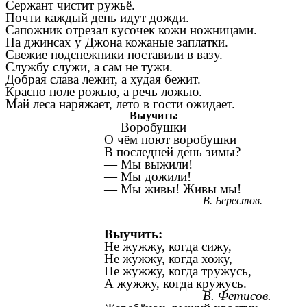
Сержант чистит ружьё.
Почти каждый день идут дожди.
Сапожник отрезал кусочек кожи ножницами.
На джинсах у Джона кожаные заплатки.
Свежие подснежники поставили в вазу.
Службу служи, а сам не тужи.
Добрая слава лежит, а худая бежит.
Красно поле рожью, а речь ложью.
Май леса наряжает, лето в гости ожидает.
Выучить:
Воробушки
О чём поют воробушки
В последней день зимы?
— Мы выжили!
— Мы дожили!
— Мы живы! Живы мы!
В.
Берестов.
Выучить:
Не жужжу, когда сижу,
Не жужжу, когда хожу,
Не жужжу, когда тружусь,
А жужжу, когда кружусь.
В. Фетисов.