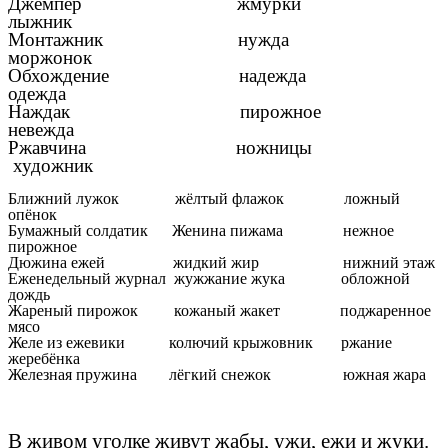
Джемпер жмурки
лыжник
Монтажник нужда
моржонок
Обхождение надежда
одежда
Наждак пирожное
невежда
Ржавчина ножницы
художник
Ближний лужок жёлтый флажок ложный
опёнок
Бумажный солдатик Женина пижама нежное
пирожное
Дюжина ежей жидкий жир нижний этаж
Еженедельный журнал жужжание жука обложной
дождь
Жареный пирожок кожаный жакет поджаренное
мясо
Желе из ежевики колючий крыжовник ржание
жеребёнка
Железная пружина лёгкий снежок южная жара
В живом уголке живут жабы, ужи, ежи и жуки.