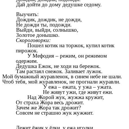
Дай дойти до дому дедушке седому.
Выучить:
Дождик, дождик, не дожди,
Не дожди ты, подожди.
Выйди, выйди, солнышко,
Золотое донышко.
Скороговорки:
Пошел котик на торжок, купил котик
пирожок.
У Мефодия – режим, он режимом
одержим.
Дедушка Ежок, не ходи на бережок.
Там растаял снежок. Заливает лужок.
Мой бумажный журавленок, в синем небе не шали.
Чтоб тебя, мой журавленок, не прогнали журавли.
У ежа – ежата, у ужа – ужата.
Не живут ужи, где живут ежи.
Над Жорой жук, жужжа кружит,
От страха Жора весь дрожит.
Зачем же Жора так дрожит?
Совсем не страшно жук жужжит.
Лежит ёжик у ёлки, у ежа иголки,