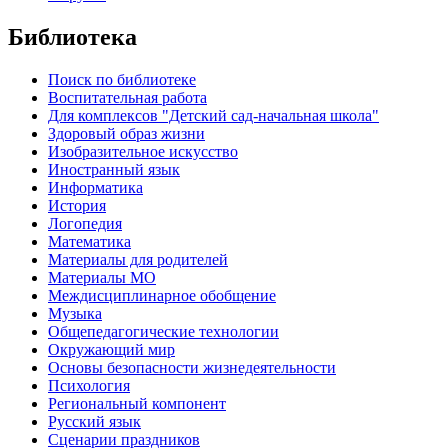
Библиотека
Поиск по библиотеке
Воспитательная работа
Для комплексов "Детский сад-начальная школа"
Здоровый образ жизни
Изобразительное искусство
Иностранный язык
Информатика
История
Логопедия
Математика
Материалы для родителей
Материалы МО
Междисциплинарное обобщение
Музыка
Общепедагогические технологии
Окружающий мир
Основы безопасности жизнедеятельности
Психология
Региональный компонент
Русский язык
Сценарии праздников