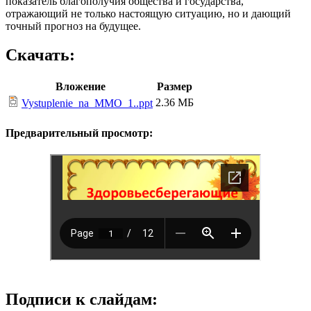
показатель благополучия общества и государства,
отражающий не только настоящую ситуацию, но и дающий
точный прогноз на будущее.
Скачать:
Вложение
Размер
2.36 МБ
Vystuplenie_na_MMO_1..ppt
Предварительный просмотр:
Подписи к слайдам: