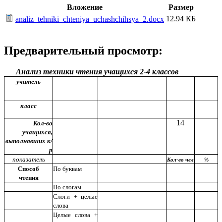
Вложение
Размер
12.94 КБ
analiz_tehniki_chteniya_uchashchihsya_2.docx
Предварительный просмотр:
Анализ техники чтения учащихся 2-4 классов
учитель
класс
14
Кол-во
учащихся,
выполнявших к/
р
показатель
Кол-во чел
%
Способ
По буквам
чтения
По слогам
Слоги + целые
слова
Целые слова +