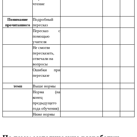
чтение
Понимание
Подробный
прочитанного
пересказ
Пересказ с
помощью
учителя
Не смогли
пересказать,
отвечали на
вопросы
Ошибки при
пересказе
темп
Выше нормы
Норма (на
конец
предыдущего
года обучения)
Ниже нормы