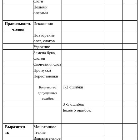
слоги
Целыми
словами
Правильность
Искажения
чтения
Повторение
слов, слогов
Ударение
Замена букв,
слогов
Окончания слов
Пропуски
Перестановки
1-2 ошибки
Количество
допущенных
ошибок
3 -5 ошибок
Более 5 ошибок
Выразител-
Монотонное
ть
чтение
Выразительное