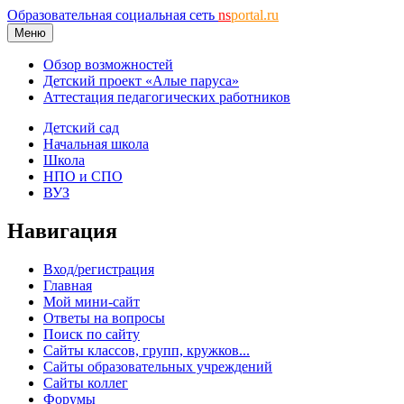
Образовательная социальная сеть
ns
portal.ru
Меню
Обзор возможностей
Детский проект «Алые паруса»
Аттестация педагогических работников
Детский сад
Начальная школа
Школа
НПО и СПО
ВУЗ
Навигация
Вход/регистрация
Главная
Мой мини-сайт
Ответы на вопросы
Поиск по сайту
Сайты классов, групп, кружков...
Сайты образовательных учреждений
Сайты коллег
Форумы