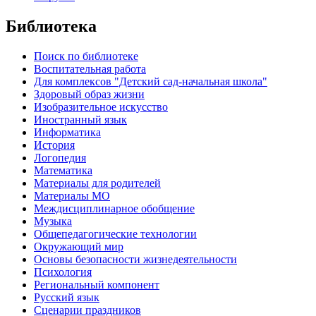
Библиотека
Поиск по библиотеке
Воспитательная работа
Для комплексов "Детский сад-начальная школа"
Здоровый образ жизни
Изобразительное искусство
Иностранный язык
Информатика
История
Логопедия
Математика
Материалы для родителей
Материалы МО
Междисциплинарное обобщение
Музыка
Общепедагогические технологии
Окружающий мир
Основы безопасности жизнедеятельности
Психология
Региональный компонент
Русский язык
Сценарии праздников