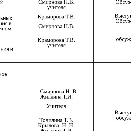
Смирнова Н.В.
Обсуж
12
учителя
Высту
Краморова Т.В.
льных
Обсуж
ния в
Смирнова Н.В.
ммном
обсуж
Краморова Т.В.
учителя
ния и
ное
Смирнова Н. В.
Жилкина Т.И.
Учителя
Высту
обсуж
Точилина Т.В.
Крылова. Н. Н.
Жилкина Т.И.