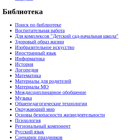
Библиотека
Поиск по библиотеке
Воспитательная работа
Для комплексов "Детский сад-начальная школа"
Здоровый образ жизни
Изобразительное искусство
Иностранный язык
Информатика
История
Логопедия
Математика
Материалы для родителей
Материалы МО
Междисциплинарное обобщение
Музыка
Общепедагогические технологии
Окружающий мир
Основы безопасности жизнедеятельности
Психология
Региональный компонент
Русский язык
Сценарии праздников