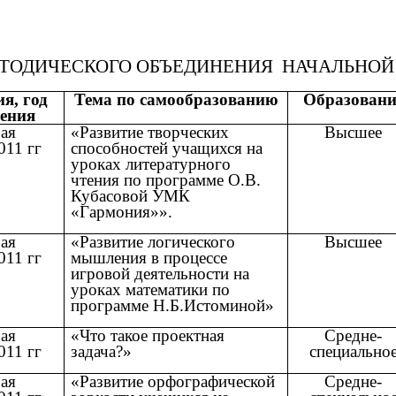
ОДИЧЕСКОГО ОБЪЕДИНЕНИЯ НАЧАЛЬНОЙ 
я, год
Тема по самообразованию
Образовани
ения
ая
«Развитие творческих
Высшее
011 гг
способностей учащихся на
уроках литературного
чтения по программе О.В.
Кубасовой УМК
«Гармония»».
ая
«Развитие логического
Высшее
011 гг
мышления в процессе
игровой деятельности на
уроках математики по
программе Н.Б.Истоминой»
ая
«Что такое проектная
Средне-
011 гг
задача?»
специально
ая
«Развитие орфографической
Средне-