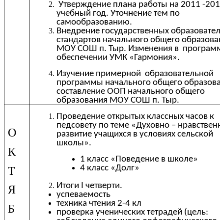
Утверждение плана работы на 2011 -20
учебный год. Уточнение тем по
самообразованию.
Внедрение государственных образовате
стандартов начального общего образова
МОУ СОШ п. Тыр. Изменения в програ
обеспечении УМК «Гармония».
Изучение примерной образовательной
программы начального общего образова
составление ООП начального общего
образования МОУ СОШ п. Тыр.
Проведение открытых классных часов к
педсовету по теме «Духовно – нравствен
О
развитие учащихся в условиях сельской
школы».
К
1 класс «Поведение в школе»
4 класс «Долг»
Т
Итоги I четверти.
Я
успеваемость
техника чтения 2-4 кл
Б
проверка ученических тетрадей (цель: