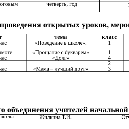
тоговым
четверть, год
проведения открытых уроков, мер
т
тема
класс
час
«Поведение в школе».
1
амоте
«Прощание с букварём»
1
час
«Долг»
4
2
час
«Мама – лучший друг»
3
го объединения учителей началь
Жилкина Т.И.
От
 школы