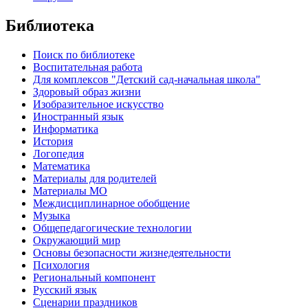
Библиотека
Поиск по библиотеке
Воспитательная работа
Для комплексов "Детский сад-начальная школа"
Здоровый образ жизни
Изобразительное искусство
Иностранный язык
Информатика
История
Логопедия
Математика
Материалы для родителей
Материалы МО
Междисциплинарное обобщение
Музыка
Общепедагогические технологии
Окружающий мир
Основы безопасности жизнедеятельности
Психология
Региональный компонент
Русский язык
Сценарии праздников